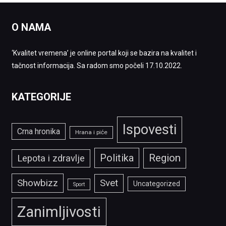
O NAMA
‘Kvalitet vremena’ je online portal koji se bazira na kvalitet i
tačnost informacija. Sa radom smo počeli 17.10.2022.
KATEGORIJE
Ispovesti
Crna hronika
Hrana i piće
Politika
Region
Lepota i zdravlje
Showbizz
Svet
Uncategorized
Sport
Zanimljivosti