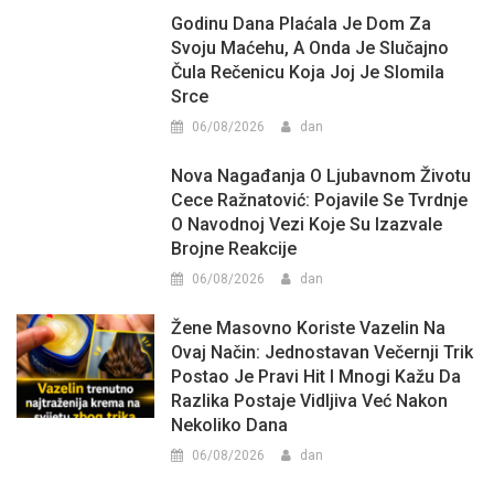
Godinu Dana Plaćala Je Dom Za
Svoju Maćehu, A Onda Je Slučajno
Čula Rečenicu Koja Joj Je Slomila
Srce
06/08/2026
dan
Nova Nagađanja O Ljubavnom Životu
Cece Ražnatović: Pojavile Se Tvrdnje
O Navodnoj Vezi Koje Su Izazvale
Brojne Reakcije
06/08/2026
dan
Žene Masovno Koriste Vazelin Na
Ovaj Način: Jednostavan Večernji Trik
Postao Je Pravi Hit I Mnogi Kažu Da
Razlika Postaje Vidljiva Već Nakon
Nekoliko Dana
06/08/2026
dan