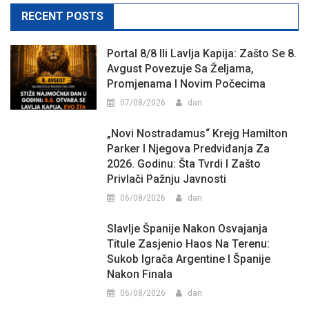
RECENT POSTS
Portal 8/8 Ili Lavlja Kapija: Zašto Se 8.
Avgust Povezuje Sa Željama,
Promjenama I Novim Počecima
07/08/2026
dan
„Novi Nostradamus“ Krejg Hamilton
Parker I Njegova Predviđanja Za
2026. Godinu: Šta Tvrdi I Zašto
Privlači Pažnju Javnosti
06/08/2026
dan
Slavlje Španije Nakon Osvajanja
Titule Zasjenio Haos Na Terenu:
Sukob Igrača Argentine I Španije
Nakon Finala
06/08/2026
dan