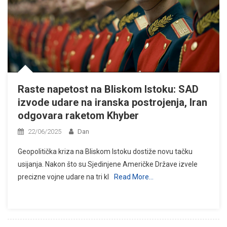
Raste napetost na Bliskom Istoku: SAD
izvode udare na iranska postrojenja, Iran
odgovara raketom Khyber
22/06/2025
Dan
Geopolitička kriza na Bliskom Istoku dostiže novu tačku
usijanja. Nakon što su Sjedinjene Američke Države izvele
precizne vojne udare na tri kl
Read More…