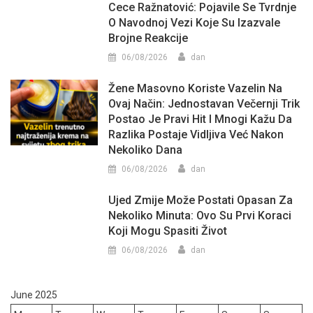
Cece Ražnatović: Pojavile Se Tvrdnje
O Navodnoj Vezi Koje Su Izazvale
Brojne Reakcije
06/08/2026
dan
Žene Masovno Koriste Vazelin Na
Ovaj Način: Jednostavan Večernji Trik
Postao Je Pravi Hit I Mnogi Kažu Da
Razlika Postaje Vidljiva Već Nakon
Nekoliko Dana
06/08/2026
dan
Ujed Zmije Može Postati Opasan Za
Nekoliko Minuta: Ovo Su Prvi Koraci
Koji Mogu Spasiti Život
06/08/2026
dan
June 2025