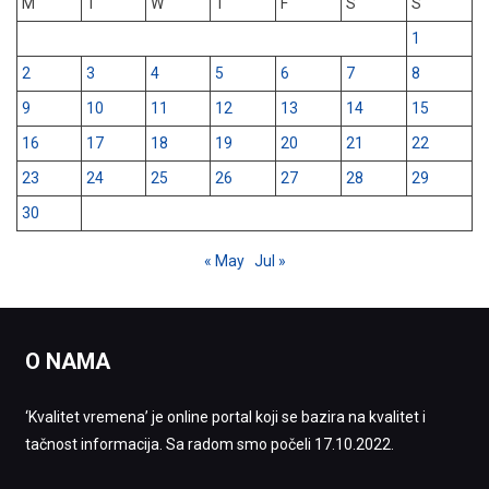
M
T
W
T
F
S
S
1
2
3
4
5
6
7
8
9
10
11
12
13
14
15
16
17
18
19
20
21
22
23
24
25
26
27
28
29
30
« May
Jul »
O NAMA
‘Kvalitet vremena’ je online portal koji se bazira na kvalitet i
tačnost informacija. Sa radom smo počeli 17.10.2022.