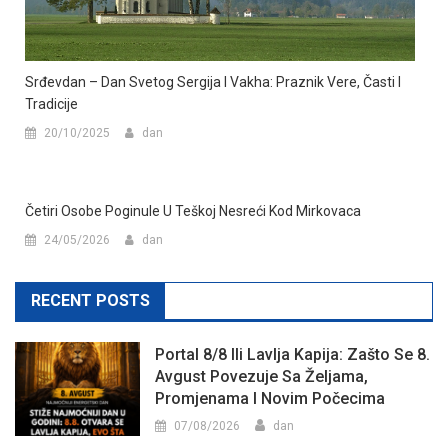
Srđevdan – Dan Svetog Sergija I Vakha: Praznik Vere, Časti I
Tradicije
20/10/2025
dan
Četiri Osobe Poginule U Teškoj Nesreći Kod Mirkovaca
24/05/2026
dan
RECENT POSTS
Portal 8/8 Ili Lavlja Kapija: Zašto Se 8.
Avgust Povezuje Sa Željama,
Promjenama I Novim Počecima
07/08/2026
dan