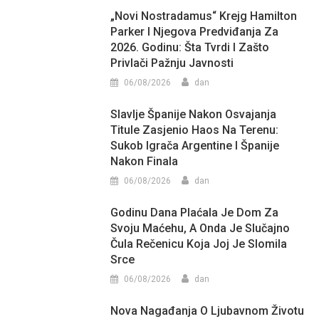
„Novi Nostradamus“ Krejg Hamilton
Parker I Njegova Predviđanja Za
2026. Godinu: Šta Tvrdi I Zašto
Privlači Pažnju Javnosti
06/08/2026
dan
Slavlje Španije Nakon Osvajanja
Titule Zasjenio Haos Na Terenu:
Sukob Igrača Argentine I Španije
Nakon Finala
06/08/2026
dan
Godinu Dana Plaćala Je Dom Za
Svoju Maćehu, A Onda Je Slučajno
Čula Rečenicu Koja Joj Je Slomila
Srce
06/08/2026
dan
Nova Nagađanja O Ljubavnom Životu