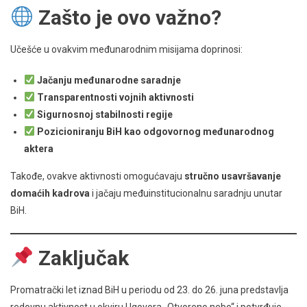
Zašto je ovo važno?
Učešće u ovakvim međunarodnim misijama doprinosi:
Jačanju međunarodne saradnje
Transparentnosti vojnih aktivnosti
Sigurnosnoj stabilnosti regije
Pozicioniranju BiH kao odgovornog međunarodnog
aktera
Takođe, ovakve aktivnosti omogućavaju
stručno usavršavanje
domaćih kadrova
i jačaju međuinstitucionalnu saradnju unutar
BiH.
Zaključak
Promatrački let iznad BiH u periodu od 23. do 26. juna predstavlja
redovnu aktivnost u okviru Ugovora „Otvoreno nebo“ i potvrđuje