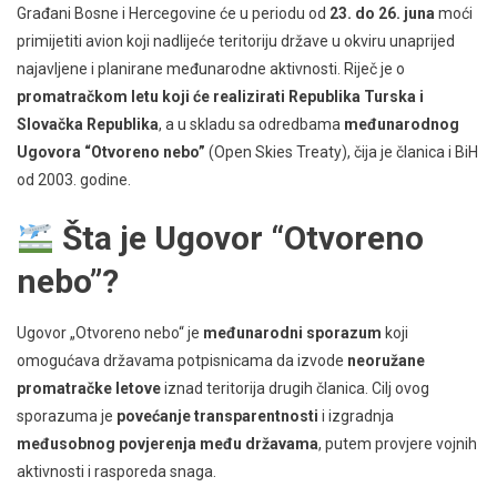
Građani Bosne i Hercegovine će u periodu od
23. do 26. juna
moći
primijetiti avion koji nadlijeće teritoriju države u okviru unaprijed
najavljene i planirane međunarodne aktivnosti. Riječ je o
promatračkom letu koji će realizirati Republika Turska i
Slovačka Republika
, a u skladu sa odredbama
međunarodnog
Ugovora “Otvoreno nebo”
(Open Skies Treaty), čija je članica i BiH
od 2003. godine.
Šta je Ugovor “Otvoreno
nebo”?
Ugovor „Otvoreno nebo“ je
međunarodni sporazum
koji
omogućava državama potpisnicama da izvode
neoružane
promatračke letove
iznad teritorija drugih članica. Cilj ovog
sporazuma je
povećanje transparentnosti
i izgradnja
međusobnog povjerenja među državama
, putem provjere vojnih
aktivnosti i rasporeda snaga.