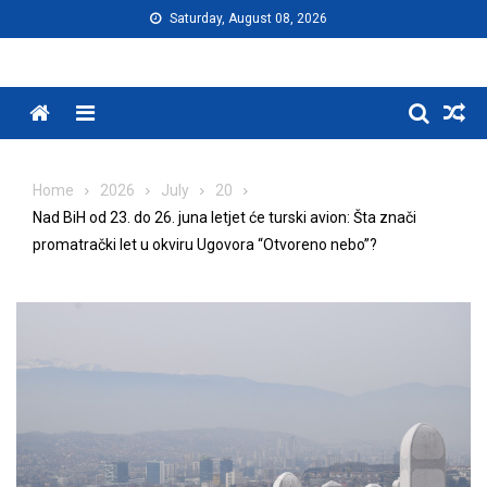
Skip
Saturday, August 08, 2026
to
content
Menu
Home
2026
July
20
Nad BiH od 23. do 26. juna letjet će turski avion: Šta znači
promatrački let u okviru Ugovora “Otvoreno nebo”?