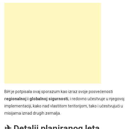
BiH je potpisala ovaj sporazum kao izraz svoje posvećenosti
regionalnoj i globalnoj sigurnosti
, i redovno učestvuje u njegovoj
implementaciji, kako nad vlastitom teritorijom, tako i učestvujući u
misijama iznad drugih zemalja.
✈ Detalji planiranog leta