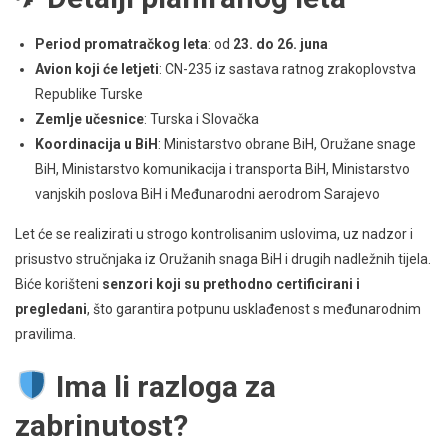
Period promatračkog leta
: od
23. do 26. juna
Avion koji će letjeti
: CN-235 iz sastava ratnog zrakoplovstva
Republike Turske
Zemlje učesnice
: Turska i Slovačka
Koordinacija u BiH
: Ministarstvo obrane BiH, Oružane snage
BiH, Ministarstvo komunikacija i transporta BiH, Ministarstvo
vanjskih poslova BiH i Međunarodni aerodrom Sarajevo
Let će se realizirati u strogo kontrolisanim uslovima, uz nadzor i
prisustvo stručnjaka iz Oružanih snaga BiH i drugih nadležnih tijela.
Biće korišteni
senzori koji su prethodno certificirani i
pregledani
, što garantira potpunu usklađenost s međunarodnim
pravilima.
Ima li razloga za
zabrinutost?