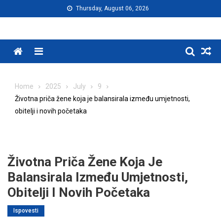
Skip
Thursday, August 06, 2026
to
content
Menu
Home
2025
July
9
Životna priča žene koja je balansirala između umjetnosti,
obitelji i novih početaka
Životna Priča Žene Koja Je
Balansirala Između Umjetnosti,
Obitelji I Novih Početaka
Ispovesti