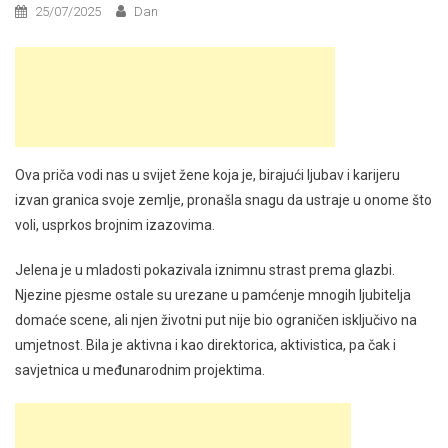
25/07/2025
Dan
Ova priča vodi nas u svijet žene koja je, birajući ljubav i karijeru
izvan granica svoje zemlje, pronašla snagu da ustraje u onome što
voli, usprkos brojnim izazovima.
Jelena je u mladosti pokazivala iznimnu strast prema glazbi.
Njezine pjesme ostale su urezane u pamćenje mnogih ljubitelja
domaće scene, ali njen životni put nije bio ograničen isključivo na
umjetnost. Bila je aktivna i kao direktorica, aktivistica, pa čak i
savjetnica u međunarodnim projektima.