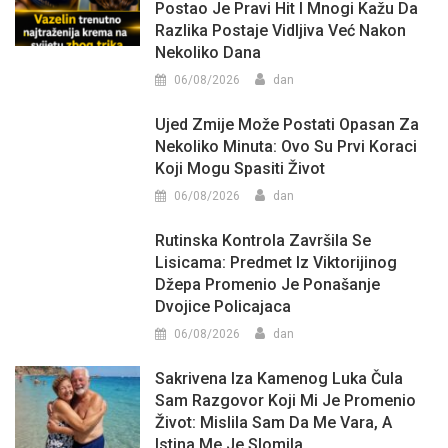
Postao Je Pravi Hit I Mnogi Kažu Da
Razlika Postaje Vidljiva Već Nakon
Nekoliko Dana
06/08/2026
dan
Ujed Zmije Može Postati Opasan Za
Nekoliko Minuta: Ovo Su Prvi Koraci
Koji Mogu Spasiti Život
06/08/2026
dan
Rutinska Kontrola Završila Se
Lisicama: Predmet Iz Viktorijinog
Džepa Promenio Je Ponašanje
Dvojice Policajaca
06/08/2026
dan
Sakrivena Iza Kamenog Luka Čula
Sam Razgovor Koji Mi Je Promenio
Život: Mislila Sam Da Me Vara, A
Istina Me Je Slomila