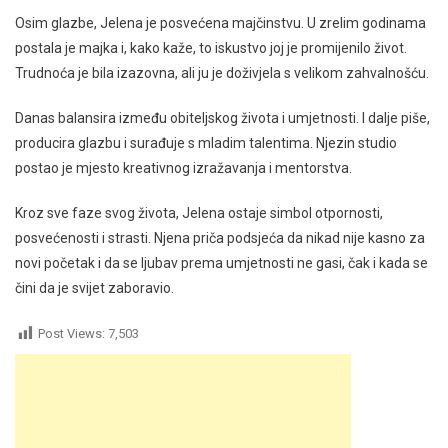
Osim glazbe, Jelena je posvećena majčinstvu. U zrelim godinama
postala je majka i, kako kaže, to iskustvo joj je promijenilo život.
Trudnoća je bila izazovna, ali ju je doživjela s velikom zahvalnošću.
Danas balansira između obiteljskog života i umjetnosti. I dalje piše,
producira glazbu i surađuje s mladim talentima. Njezin studio
postao je mjesto kreativnog izražavanja i mentorstva.
Kroz sve faze svog života, Jelena ostaje simbol otpornosti,
posvećenosti i strasti. Njena priča podsjeća da nikad nije kasno za
novi početak i da se ljubav prema umjetnosti ne gasi, čak i kada se
čini da je svijet zaboravio.
Post Views:
7,503