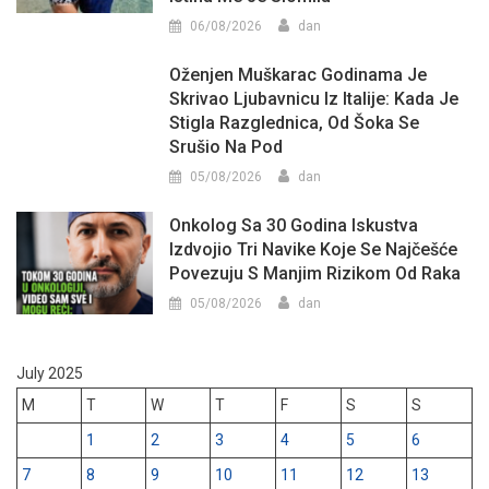
06/08/2026
dan
Oženjen Muškarac Godinama Je
Skrivao Ljubavnicu Iz Italije: Kada Je
Stigla Razglednica, Od Šoka Se
Srušio Na Pod
05/08/2026
dan
Onkolog Sa 30 Godina Iskustva
Izdvojio Tri Navike Koje Se Najčešće
Povezuju S Manjim Rizikom Od Raka
05/08/2026
dan
July 2025
M
T
W
T
F
S
S
1
2
3
4
5
6
7
8
9
10
11
12
13