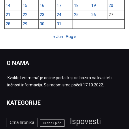
14
15
16
17
18
19
20
21
22
23
24
25
26
27
28
29
30
31
« Jun
Aug »
O NAMA
‘Kvalitet vremena’ je online portal koji se bazira na kvalitet i
tačnost informacija. Sa radom smo počeli 17.10.2022.
KATEGORIJE
Ispovesti
Crna hronika
Hrana i piće