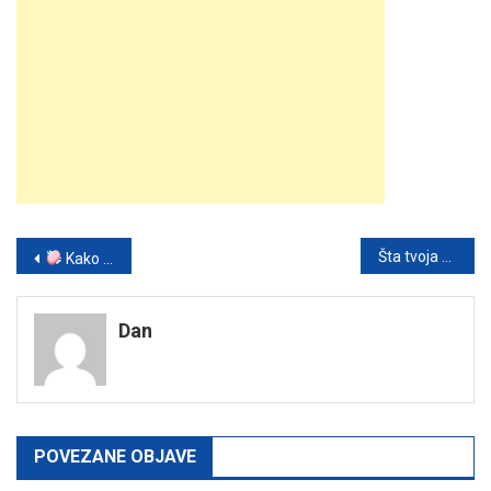
Post
Šta tvoja krvna grupa govori o tvojoj ličnosti? Popularna teorija iz Japana nudi zanimljive uvide
Kako prirodno osvježiti i očistiti odvod u kuhinji ili kupaonici
navigation
Dan
POVEZANE OBJAVE