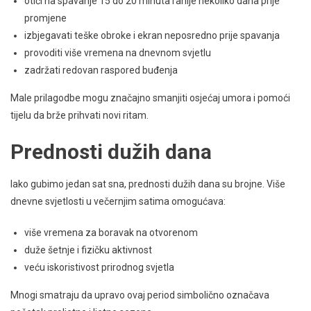
otići na spavanje 15 do 20 minuta ranije nekoliko dana prije
promjene
izbjegavati teške obroke i ekran neposredno prije spavanja
provoditi više vremena na dnevnom svjetlu
zadržati redovan raspored buđenja
Male prilagodbe mogu značajno smanjiti osjećaj umora i pomoći
tijelu da brže prihvati novi ritam.
Prednosti dužih dana
Iako gubimo jedan sat sna, prednosti dužih dana su brojne. Više
dnevne svjetlosti u večernjim satima omogućava:
više vremena za boravak na otvorenom
duže šetnje i fizičku aktivnost
veću iskoristivost prirodnog svjetla
Mnogi smatraju da upravo ovaj period simbolično označava