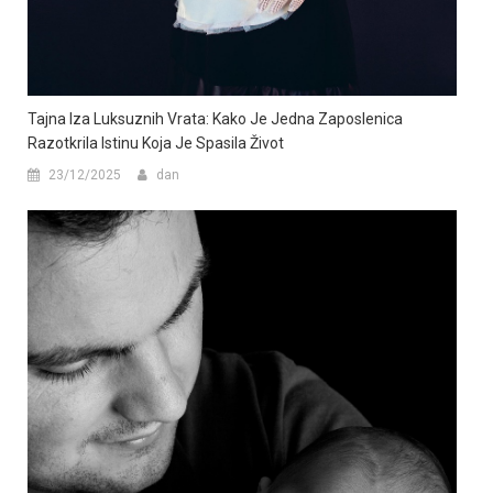
Tajna Iza Luksuznih Vrata: Kako Je Jedna Zaposlenica
Razotkrila Istinu Koja Je Spasila Život
23/12/2025
dan