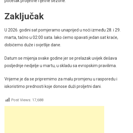
početak proljetne i ljetne sezone.
Zaključak
U 2026. godini sat pomjeramo unaprijed u noći između 28. i 29.
marta, tačno u 02:00 sata. Iako ćemo spavati jedan sat kraće,
dobićemo duže i svjetlije dane.
Datum se mijenja svake godine jer se prelazak uvijek dešava
posljednje nedjelje u martu, u skladu sa evropskim pravilima.
Vrijeme je da se pripremimo za malu promjenu u rasporedu i
iskoristimo prednosti koje donose duži proljetni dani.
Post Views:
17,688