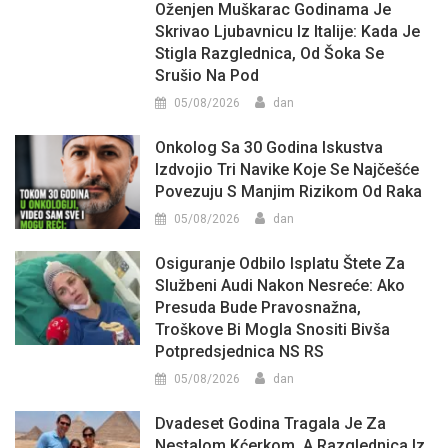
Oženjen Muškarac Godinama Je
Skrivao Ljubavnicu Iz Italije: Kada Je
Stigla Razglednica, Od Šoka Se
Srušio Na Pod
05/08/2026
dan
Onkolog Sa 30 Godina Iskustva
Izdvojio Tri Navike Koje Se Najčešće
Povezuju S Manjim Rizikom Od Raka
05/08/2026
dan
Osiguranje Odbilo Isplatu Štete Za
Službeni Audi Nakon Nesreće: Ako
Presuda Bude Pravosnažna,
Troškove Bi Mogla Snositi Bivša
Potpredsjednica NS RS
05/08/2026
dan
Dvadeset Godina Tragala Je Za
Nestalom Kćerkom, A Razglednica Iz