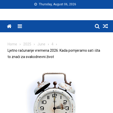
Skip
Thursday, August 06, 2026
to
content
Menu
Home
2025
June
4
Ljetno računanje vremena 2026: Kada pomjeramo sat i šta
to znači za svakodnevni život