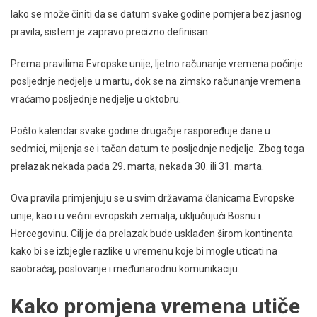
Iako se može činiti da se datum svake godine pomjera bez jasnog
pravila, sistem je zapravo precizno definisan.
Prema pravilima Evropske unije, ljetno računanje vremena počinje
posljednje nedjelje u martu, dok se na zimsko računanje vremena
vraćamo posljednje nedjelje u oktobru.
Pošto kalendar svake godine drugačije raspoređuje dane u
sedmici, mijenja se i tačan datum te posljednje nedjelje. Zbog toga
prelazak nekada pada 29. marta, nekada 30. ili 31. marta.
Ova pravila primjenjuju se u svim državama članicama Evropske
unije, kao i u većini evropskih zemalja, uključujući Bosnu i
Hercegovinu. Cilj je da prelazak bude usklađen širom kontinenta
kako bi se izbjegle razlike u vremenu koje bi mogle uticati na
saobraćaj, poslovanje i međunarodnu komunikaciju.
Kako promjena vremena utiče