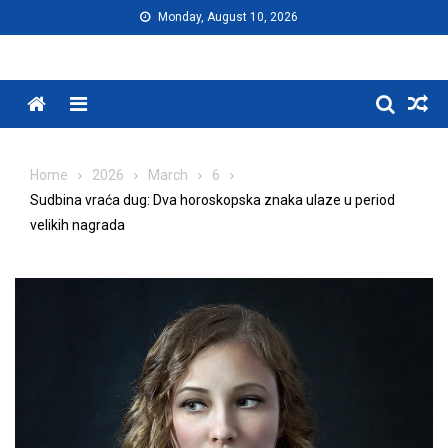
Skip
Monday, August 10, 2026
to
content
Menu
Home
2026
March
6
Sudbina vraća dug: Dva horoskopska znaka ulaze u period
velikih nagrada