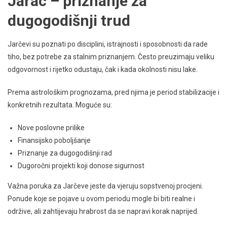
Jarac – priznanje za
dugogodišnji trud
Jarčevi su poznati po disciplini, istrajnosti i sposobnosti da rade
tiho, bez potrebe za stalnim priznanjem. Često preuzimaju veliku
odgovornost i rijetko odustaju, čak i kada okolnosti nisu lake.
Prema astrološkim prognozama, pred njima je period stabilizacije i
konkretnih rezultata. Moguće su:
Nove poslovne prilike
Finansijsko poboljšanje
Priznanje za dugogodišnji rad
Dugoročni projekti koji donose sigurnost
Važna poruka za Jarčeve jeste da vjeruju sopstvenoj procjeni.
Ponude koje se pojave u ovom periodu mogle bi biti realne i
održive, ali zahtijevaju hrabrost da se napravi korak naprijed.