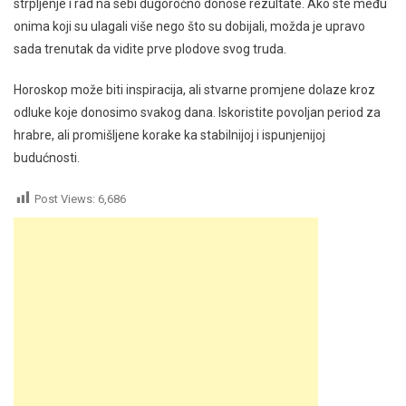
strpljenje i rad na sebi dugoročno donose rezultate. Ako ste među
onima koji su ulagali više nego što su dobijali, možda je upravo
sada trenutak da vidite prve plodove svog truda.
Horoskop može biti inspiracija, ali stvarne promjene dolaze kroz
odluke koje donosimo svakog dana. Iskoristite povoljan period za
hrabre, ali promišljene korake ka stabilnijoj i ispunjenijoj
budućnosti.
Post Views:
6,686