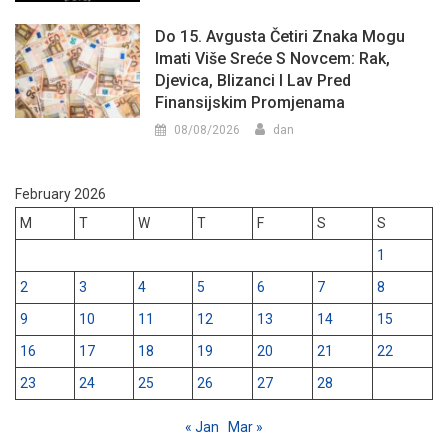
Do 15. Avgusta Četiri Znaka Mogu
Imati Više Sreće S Novcem: Rak,
Djevica, Blizanci I Lav Pred
Finansijskim Promjenama
08/08/2026
dan
February 2026
M
T
W
T
F
S
S
1
2
3
4
5
6
7
8
9
10
11
12
13
14
15
16
17
18
19
20
21
22
23
24
25
26
27
28
« Jan
Mar »