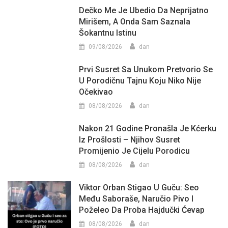
Dečko Me Je Ubedio Da Neprijatno
Mirišem, A Onda Sam Saznala
Šokantnu Istinu
09/08/2026
dan
Prvi Susret Sa Unukom Pretvorio Se
U Porodičnu Tajnu Koju Niko Nije
Očekivao
08/08/2026
dan
Nakon 21 Godine Pronašla Je Kćerku
Iz Prošlosti – Njihov Susret
Promijenio Je Cijelu Porodicu
08/08/2026
dan
Viktor Orban Stigao U Guču: Seo
Među Saboraše, Naručio Pivo I
Poželeo Da Proba Hajdučki Ćevap
08/08/2026
dan