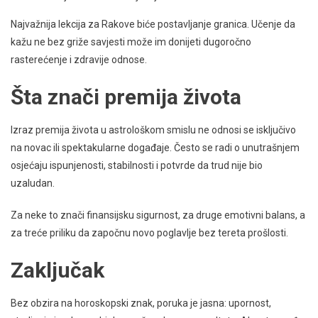
Najvažnija lekcija za Rakove biće postavljanje granica. Učenje da
kažu ne bez griže savjesti može im donijeti dugoročno
rasterećenje i zdravije odnose.
Šta znači premija života
Izraz premija života u astrološkom smislu ne odnosi se isključivo
na novac ili spektakularne događaje. Često se radi o unutrašnjem
osjećaju ispunjenosti, stabilnosti i potvrde da trud nije bio
uzaludan.
Za neke to znači finansijsku sigurnost, za druge emotivni balans, a
za treće priliku da započnu novo poglavlje bez tereta prošlosti.
Zaključak
Bez obzira na horoskopski znak, poruka je jasna: upornost,