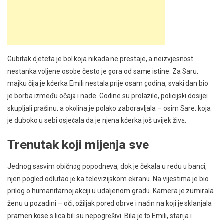
Gubitak djeteta je bol koja nikada ne prestaje, a neizvjesnost
nestanka voljene osobe često je gora od same istine. Za Saru,
majku čija je kćerka Emili nestala prije osam godina, svaki dan bio
je borba između očaja i nade. Godine su prolazile, policijski dosijei
skupljali prašinu, a okolina je polako zaboravljala – osim Sare, koja
je duboko u sebi osjećala da je njena kćerka još uvijek živa.
Trenutak koji mijenja sve
Jednog sasvim običnog popodneva, dok je čekala u redu u banci,
njen pogled odlutao je ka televizijskom ekranu. Na vijestima je bio
prilog o humanitarnoj akciji u udaljenom gradu. Kamera je zumirala
ženu u pozadini – oči, ožiljak pored obrve i način na koji je sklanjala
pramen kose s lica bili su nepogrešivi. Bila je to Emili, starija i