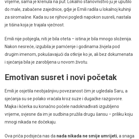
vrijeme, sama je krenula na put. Lokalno stanovništvo ju je uputilo
do male, zabačene zajednice, gdje je Emili radila u lokalnoj kuhinji
za siromašne. Kada su se njihovi pogledi napokon susreli, nastala
je tišina koja je trajala vječnost.
Emili nije pobjegla, niti je bila oteta – istina je bila mnogo složenija.
Nakon nesreće, izgubila je pamćenje i godinama živjela pod
drugim imenom, pokušavajući da otkrije ko je, ali bez dokumenata
i sjećanja bila je zarobljena u novom životu.
Emotivan susret i novi početak
Emili je osjetila neobjašnjivu povezanost čim je ugledala Saru, a
sjećanja su se polako vraćala kroz suze i dugačke razgovore.
Majka i kćerka su konačno počele nadoknađivati izgubljeno
vrijeme, svjesne da im je sudbina pružila drugu šansu – priliku koju
mnogi nikada ne dočekaju.
Ova priča podsjeća nas da
nada nikada ne smije umrijeti
, a snaga