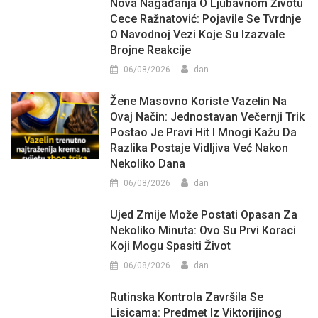
Nova Nagađanja O Ljubavnom Životu
Cece Ražnatović: Pojavile Se Tvrdnje
O Navodnoj Vezi Koje Su Izazvale
Brojne Reakcije
06/08/2026
dan
Žene Masovno Koriste Vazelin Na
Ovaj Način: Jednostavan Večernji Trik
Postao Je Pravi Hit I Mnogi Kažu Da
Razlika Postaje Vidljiva Već Nakon
Nekoliko Dana
06/08/2026
dan
Ujed Zmije Može Postati Opasan Za
Nekoliko Minuta: Ovo Su Prvi Koraci
Koji Mogu Spasiti Život
06/08/2026
dan
Rutinska Kontrola Završila Se
Lisicama: Predmet Iz Viktorijinog