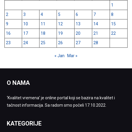
1
2
3
4
5
6
7
8
9
10
11
12
13
14
15
16
17
18
19
20
21
22
23
24
25
26
27
28
« Jan
Mar »
O NAMA
‘Kvalitet vremena’ je online portal koji se bazira na kvalitet i
tačnost informacija. Sa radom smo počeli 17.10.2022.
KATEGORIJE