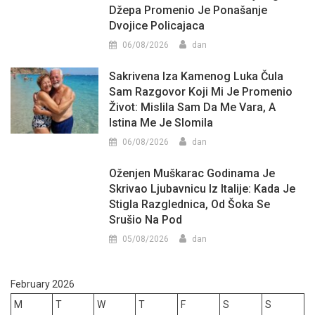
Džepa Promenio Je Ponašanje
Dvojice Policajaca
06/08/2026
dan
Sakrivena Iza Kamenog Luka Čula
Sam Razgovor Koji Mi Je Promenio
Život: Mislila Sam Da Me Vara, A
Istina Me Je Slomila
06/08/2026
dan
Oženjen Muškarac Godinama Je
Skrivao Ljubavnicu Iz Italije: Kada Je
Stigla Razglednica, Od Šoka Se
Srušio Na Pod
05/08/2026
dan
February 2026
M
T
W
T
F
S
S