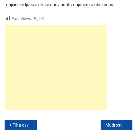
majčinske ljubavi može nadvladati i najduže razdvojenosti.
Post Views:
40,501
Post
Tiha osveta: kada kuća govori više od reči
Mudrost u Pomaganju: Kada Reći „Ne“ Kako Bismo Doista Pomogli