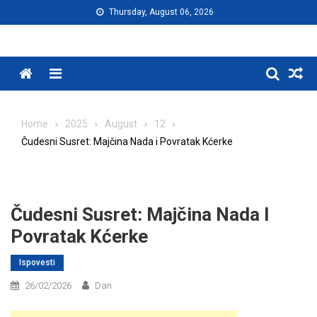
Skip
Thursday, August 06, 2026
to
content
Menu
Home
2025
August
12
Čudesni Susret: Majčina Nada i Povratak Kćerke
Čudesni Susret: Majčina Nada I
Povratak Kćerke
Ispovesti
26/02/2026
Dan