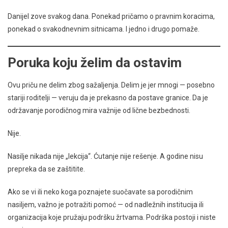
Danijel zove svakog dana. Ponekad pričamo o pravnim koracima,
ponekad o svakodnevnim sitnicama. I jedno i drugo pomaže.
Poruka koju želim da ostavim
Ovu priču ne delim zbog sažaljenja. Delim je jer mnogi — posebno
stariji roditelji — veruju da je prekasno da postave granice. Da je
održavanje porodičnog mira važnije od lične bezbednosti.
Nije.
Nasilje nikada nije „lekcija“. Ćutanje nije rešenje. A godine nisu
prepreka da se zaštitite.
Ako se vi ili neko koga poznajete suočavate sa porodičnim
nasiljem, važno je potražiti pomoć — od nadležnih institucija ili
organizacija koje pružaju podršku žrtvama. Podrška postoji i niste