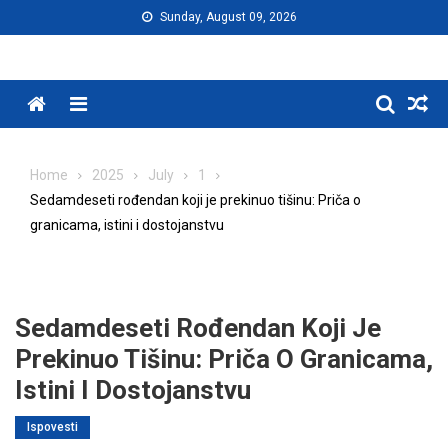
Skip
Sunday, August 09, 2026
to
content
Menu
Home
2025
July
1
Sedamdeseti rođendan koji je prekinuo tišinu: Priča o
granicama, istini i dostojanstvu
Sedamdeseti Rođendan Koji Je
Prekinuo Tišinu: Priča O Granicama,
Istini I Dostojanstvu
Ispovesti