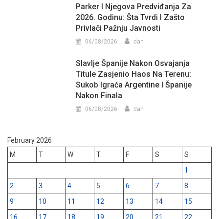
Parker I Njegova Predviđanja Za
2026. Godinu: Šta Tvrdi I Zašto
Privlači Pažnju Javnosti
06/08/2026
dan
Slavlje Španije Nakon Osvajanja
Titule Zasjenio Haos Na Terenu:
Sukob Igrača Argentine I Španije
Nakon Finala
06/08/2026
dan
February 2026
M
T
W
T
F
S
S
1
2
3
4
5
6
7
8
9
10
11
12
13
14
15
16
17
18
19
20
21
22