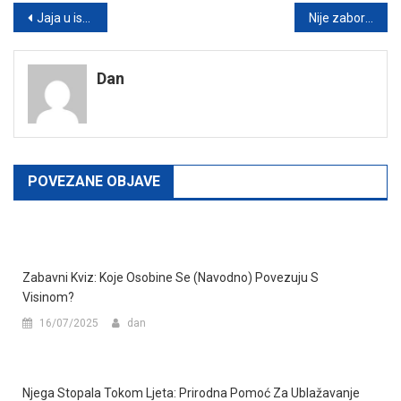
Post
Jaja u ishrani: Kako ih bezbedno čuvati, pripremati i maksimalno iskoristiti njihove nutritivne prednosti
Nije zaboravila: Priča o budnosti, dostojanstvu i zaštiti sopstvenih prava
navigation
Dan
POVEZANE OBJAVE
Zabavni Kviz: Koje Osobine Se (navodno) Povezuju S
Visinom?
16/07/2025
dan
Njega Stopala Tokom Ljeta: Prirodna Pomoć Za Ublažavanje