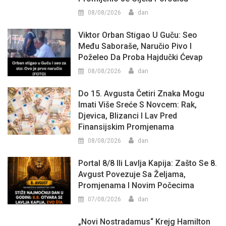
08/08/2026
dan
Viktor Orban Stigao U Guču: Seo
Među Saboraše, Naručio Pivo I
Poželeo Da Proba Hajdučki Ćevap
08/08/2026
dan
Do 15. Avgusta Četiri Znaka Mogu
Imati Više Sreće S Novcem: Rak,
Djevica, Blizanci I Lav Pred
Finansijskim Promjenama
08/08/2026
dan
Portal 8/8 Ili Lavlja Kapija: Zašto Se 8.
Avgust Povezuje Sa Željama,
Promjenama I Novim Počecima
07/08/2026
dan
„Novi Nostradamus“ Krejg Hamilton