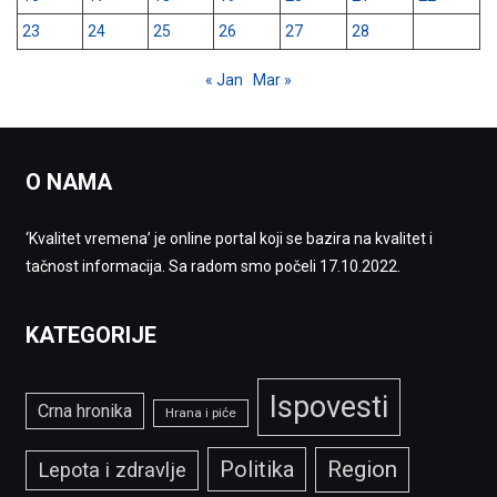
23
24
25
26
27
28
« Jan
Mar »
O NAMA
‘Kvalitet vremena’ je online portal koji se bazira na kvalitet i
tačnost informacija. Sa radom smo počeli 17.10.2022.
KATEGORIJE
Ispovesti
Crna hronika
Hrana i piće
Politika
Region
Lepota i zdravlje