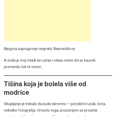
Njegova supruga nije negirala. Nasmešila se.
A onda je moj mlađi sin ustao i rekao nešto što je zauvek
promenilo tok te večeri.
Tišina koja je bolela više od
modrice
Okupljanje je trebalo da bude skromno — porodični ručak, torta,
nekoliko fotografija. Umesto toga, prostorijom se proširila