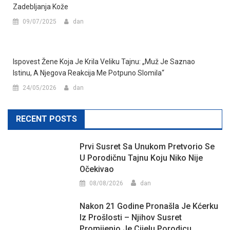
Zadebljanja Kože
09/07/2025
dan
Ispovest Žene Koja Je Krila Veliku Tajnu: „Muž Je Saznao
Istinu, A Njegova Reakcija Me Potpuno Slomila“
24/05/2026
dan
RECENT POSTS
Prvi Susret Sa Unukom Pretvorio Se
U Porodičnu Tajnu Koju Niko Nije
Očekivao
08/08/2026
dan
Nakon 21 Godine Pronašla Je Kćerku
Iz Prošlosti – Njihov Susret
Promijenio Je Cijelu Porodicu