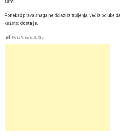
sami.
Ponekad prava snaga ne dolazi iz trpljenja, već iz odluke da
kažete:
dosta je.
Post Views:
3,735