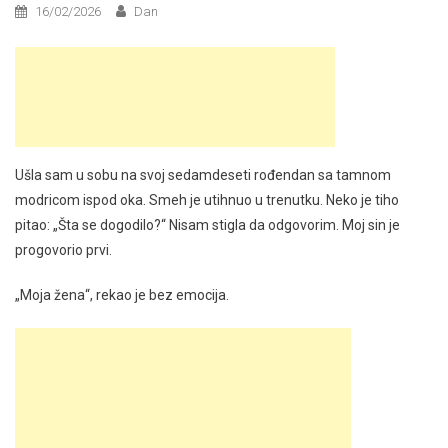
16/02/2026
Dan
Ušla sam u sobu na svoj sedamdeseti rođendan sa tamnom
modricom ispod oka. Smeh je utihnuo u trenutku. Neko je tiho
pitao: „Šta se dogodilo?“ Nisam stigla da odgovorim. Moj sin je
progovorio prvi.
„Moja žena“, rekao je bez emocija.