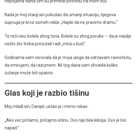
neprijatna tišina čim su primetili povredu na mom licu.
Kada je moj stariji sin pokušao da umanji situaciju, njegova
supruga je kroz osmeh rekla: „Hajde da ne pravimo dramu.“
Te reči nisu bolele zbog tona. Bolele su zbog poruke — da je nasilje
nešto što treba prećutati radi „mira u kući“.
Godinama sam verovala da je moja uloga da održavam ravnotežu,
da smirujem, da razumem. Ali tog dana sam shvatila koliko
ćutanje može biti opasno.
Glas koji je razbio tišinu
Moj mlađi sin, Danijel, ustao je i mirno rekao:
„Ako već pričamo, pričajmo istinu. Ovo nije bila lekcija. Ovo je bio
napad.“