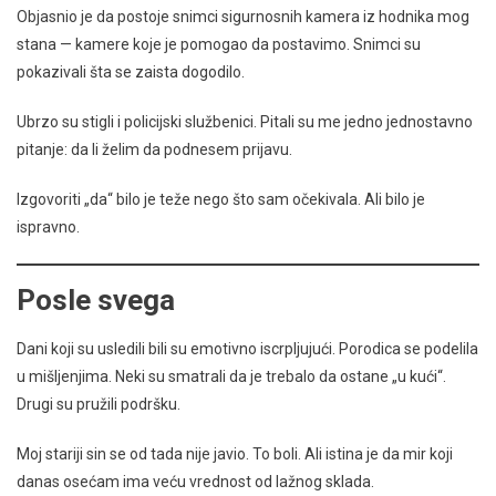
Objasnio je da postoje snimci sigurnosnih kamera iz hodnika mog
stana — kamere koje je pomogao da postavimo. Snimci su
pokazivali šta se zaista dogodilo.
Ubrzo su stigli i policijski službenici. Pitali su me jedno jednostavno
pitanje: da li želim da podnesem prijavu.
Izgovoriti „da“ bilo je teže nego što sam očekivala. Ali bilo je
ispravno.
Posle svega
Dani koji su usledili bili su emotivno iscrpljujući. Porodica se podelila
u mišljenjima. Neki su smatrali da je trebalo da ostane „u kući“.
Drugi su pružili podršku.
Moj stariji sin se od tada nije javio. To boli. Ali istina je da mir koji
danas osećam ima veću vrednost od lažnog sklada.