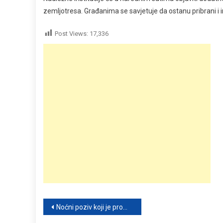
zemljotresa. Građanima se savjetuje da ostanu pribrani i
Post Views:
17,336
Post
Noćni poziv koji je promijenio sve i snaga roditeljske vjere