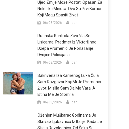
Ujed Zmije Može Postati Opasan Za
Nekoliko Minuta: Ovo Su Prvi Koraci
Koji Mogu Spasiti Život
06/08/2026
dan
Rutinska Kontrola Završila Se
Lisicama: Predmet Iz Viktorijinog
Džepa Promenio Je Ponašanje
Dvojice Policajaca
06/08/2026
dan
Sakrivena Iza Kamenog Luka Čula
Sam Razgovor Koji Mi Je Promenio
Život: Mislila Sam Da Me Vara, A
Istina Me Je Slomila
06/08/2026
dan
Oženjen Muškarac Godinama Je
Skrivao Ljubavnicu Iz Italije: Kada Je
Stigla Razglednica, Od Šoka Se