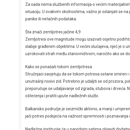
Za sada nema službenih informacija o većim materijalnim 
situaciju. U ovakvim okolnostima, važno je oslanjati se na 
panike ili netačnih podataka.
Šta znači zemljotres jačine 4,9
Zemljotresi ove magnitude mogu izazvati osjetno podrhtav
slabije građenim objektima. U većini slučajeva, riječ je o 
uzrokovati strah među stanovništvom, naročito ako se do
Kako se ponašati tokom zemljotresa
Stručnjaci savjetuju da se tokom potresa ostane smiren i d
unutrašnji nosivi zid. Potrebno je udaljiti se od prozora, 
preporučuje se udaljavanje od zgrada, stubova i drveća. 
oštećenja i pratiti upute nadležnih službi.
Balkansko područje je seizmički aktivno, a manji i umjereni 
jači potres podsjeća na važnost spremnosti i poznavanja 
Nadležne institucije će u narednim satima objaviti dodat