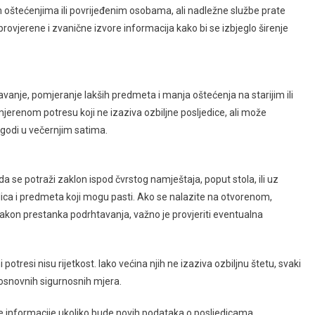
oštećenjima ili povrijeđenim osobama, ali nadležne službe prate
provjerene i zvanične izvore informacija kako bi se izbjeglo širenje
anje, pomjeranje lakših predmeta i manja oštećenja na starijim ili
umjerenom potresu koji ne izaziva ozbiljne posljedice, ali može
godi u večernjim satima.
a se potraži zaklon ispod čvrstog namještaja, poput stola, ili uz
polica i predmeta koji mogu pasti. Ako se nalazite na otvorenom,
Nakon prestanka podrhtavanja, važno je provjeriti eventualna
potresi nisu rijetkost. Iako većina njih ne izaziva ozbiljnu štetu, svaki
osnovnih sigurnosnih mjera.
ne informacije ukoliko bude novih podataka o posljedicama