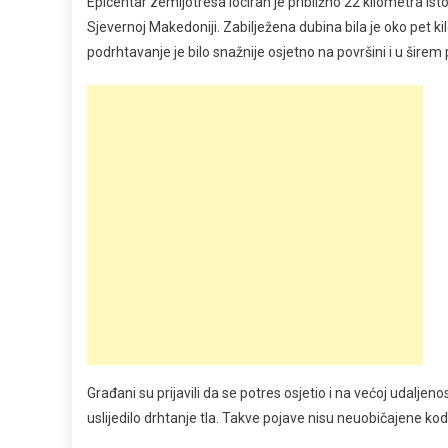
Epicentar zemljotresa lociran je približno 22 kilometra i
Sjevernoj Makedoniji. Zabilježena dubina bila je oko pet 
podrhtavanje je bilo snažnije osjetno na površini i u širem
Građani su prijavili da se potres osjetio i na većoj udaljeno
uslijedilo drhtanje tla. Takve pojave nisu neuobičajene kod