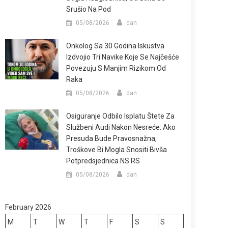
Srušio Na Pod
05/08/2026
dan
Onkolog Sa 30 Godina Iskustva
Izdvojio Tri Navike Koje Se Najčešće
Povezuju S Manjim Rizikom Od
Raka
05/08/2026
dan
Osiguranje Odbilo Isplatu Štete Za
Službeni Audi Nakon Nesreće: Ako
Presuda Bude Pravosnažna,
Troškove Bi Mogla Snositi Bivša
Potpredsjednica NS RS
05/08/2026
dan
February 2026
M
T
W
T
F
S
S