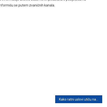
 informišu se putem zvaničnih kanala.
Kako ratni uslovi utiču na pse: Šta su naučnici otkrili u Ukrajini