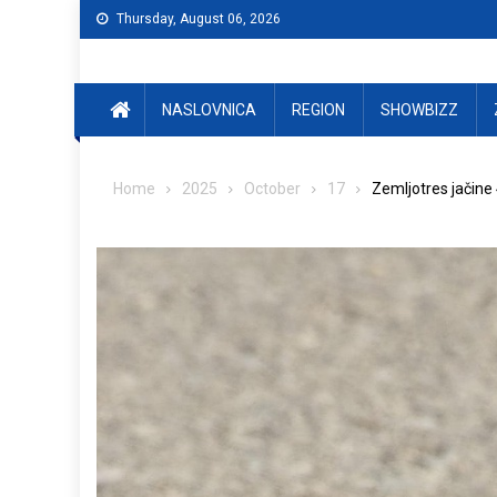
Skip
Thursday, August 06, 2026
to
content
NASLOVNICA
REGION
SHOWBIZZ
Home
2025
October
17
Zemljotres jačine