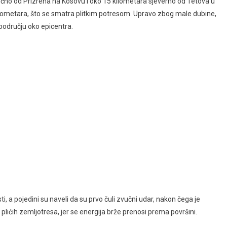
stočno od Prizrena na Kosovu i oko 15 kilometara sjeverno od Tetova u
kilometara, što se smatra plitkim potresom. Upravo zbog male dubine,
 području oko epicentra.
sti, a pojedini su naveli da su prvo čuli zvučni udar, nakon čega je
 plićih zemljotresa, jer se energija brže prenosi prema površini.