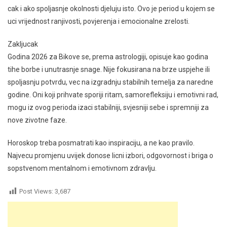
cak i ako spoljasnje okolnosti djeluju isto. Ovo je period u kojem se
uci vrijednost ranjivosti, povjerenja i emocionalne zrelosti.
Zakljucak
Godina 2026 za Bikove se, prema astrologiji, opisuje kao godina
tihe borbe i unutrasnje snage. Nije fokusirana na brze uspjehe ili
spoljasnju potvrdu, vec na izgradnju stabilnih temelja za naredne
godine. Oni koji prihvate sporiji ritam, samorefleksiju i emotivni rad,
mogu iz ovog perioda izaci stabilniji, svjesniji sebe i spremniji za
nove zivotne faze.
Horoskop treba posmatrati kao inspiraciju, a ne kao pravilo.
Najvecu promjenu uvijek donose licni izbori, odgovornost i briga o
sopstvenom mentalnom i emotivnom zdravlju.
Post Views:
3,687