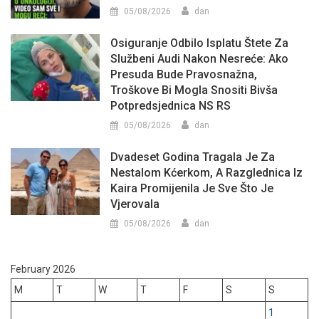
05/08/2026
dan
Osiguranje Odbilo Isplatu Štete Za
Službeni Audi Nakon Nesreće: Ako
Presuda Bude Pravosnažna,
Troškove Bi Mogla Snositi Bivša
Potpredsjednica NS RS
05/08/2026
dan
Dvadeset Godina Tragala Je Za
Nestalom Kćerkom, A Razglednica Iz
Kaira Promijenila Je Sve Što Je
Vjerovala
05/08/2026
dan
February 2026
M
T
W
T
F
S
S
1