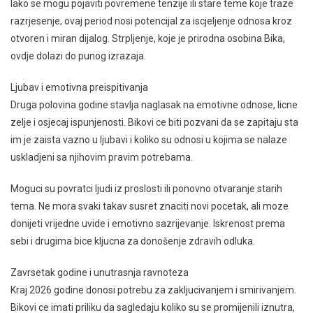
Iako se mogu pojaviti povremene tenzije ili stare teme koje traze
razrjesenje, ovaj period nosi potencijal za iscjeljenje odnosa kroz
otvoren i miran dijalog. Strpljenje, koje je prirodna osobina Bika,
ovdje dolazi do punog izrazaja.
Ljubav i emotivna preispitivanja
Druga polovina godine stavlja naglasak na emotivne odnose, licne
zelje i osjecaj ispunjenosti. Bikovi ce biti pozvani da se zapitaju sta
im je zaista vazno u ljubavi i koliko su odnosi u kojima se nalaze
uskladjeni sa njihovim pravim potrebama.
Moguci su povratci ljudi iz proslosti ili ponovno otvaranje starih
tema. Ne mora svaki takav susret znaciti novi pocetak, ali moze
donijeti vrijedne uvide i emotivno sazrijevanje. Iskrenost prema
sebi i drugima bice kljucna za donošenje zdravih odluka.
Zavrsetak godine i unutrasnja ravnoteza
Kraj 2026 godine donosi potrebu za zakljucivanjem i smirivanjem.
Bikovi ce imati priliku da sagledaju koliko su se promijenili iznutra,