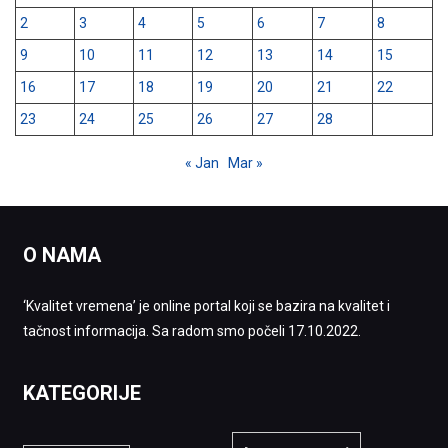
2
3
4
5
6
7
8
9
10
11
12
13
14
15
16
17
18
19
20
21
22
23
24
25
26
27
28
« Jan
Mar »
O NAMA
‘Kvalitet vremena’ je online portal koji se bazira na kvalitet i
tačnost informacija. Sa radom smo počeli 17.10.2022.
KATEGORIJE