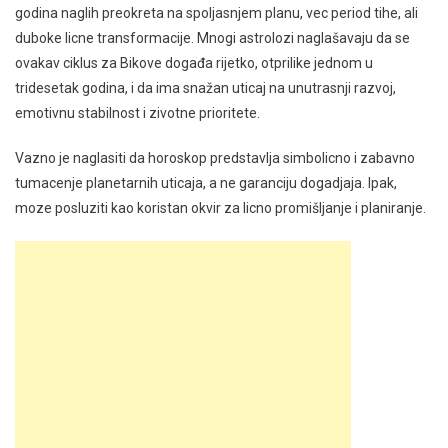
godina naglih preokreta na spoljasnjem planu, vec period tihe, ali
duboke licne transformacije. Mnogi astrolozi naglašavaju da se
ovakav ciklus za Bikove događa rijetko, otprilike jednom u
tridesetak godina, i da ima snažan uticaj na unutrasnji razvoj,
emotivnu stabilnost i zivotne prioritete.
Vazno je naglasiti da horoskop predstavlja simbolicno i zabavno
tumacenje planetarnih uticaja, a ne garanciju dogadjaja. Ipak,
moze posluziti kao koristan okvir za licno promišljanje i planiranje.