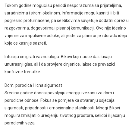
Tokom godine moguci su periodi nesporazuma sa prijateljima,
saradnicima i sirom okolinom. Informacije mogu kasniti ili biti
pogresno protumacene, pa se Bikovima savjetuje dodatni oprez u
razgovorima, dogovorima i pisanoj komunikaciji. Ovo nije idealno
vrijeme za impulsivne odluke, ali jeste za planiranje i doradu ideja
koje ce kasnije sazreti.
Intuicija ce igrati vaznu ulogu. Bikovi koji nauce da slusaju
unutrasnji glas, ali i da provjere cinjenice, lakse ce prevazici
konfuzne trenutke.
Dom, porodica i licna sigurnost
Sredina godine donosi povoljniju energiju vezanu za dom i
porodicne odnose. Fokus se pomjera ka stvaranju osjecaja
sigurnosti, pripadnosti i emocionalne stabilnosti. Mnogi Bikovi
mogu razmisljati o uredjenju zivotnog prostora, selidbi ili jacanju
porodicnih veza.