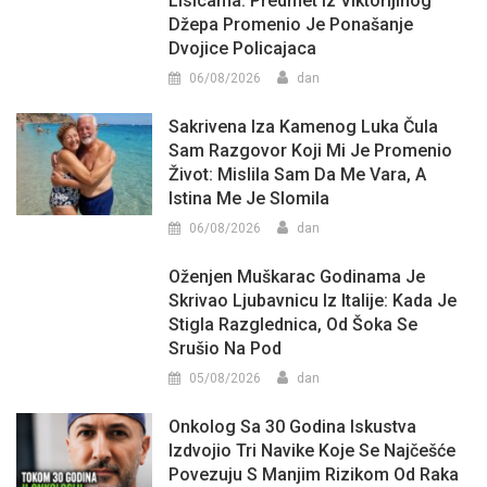
Lisicama: Predmet Iz Viktorijinog
Džepa Promenio Je Ponašanje
Dvojice Policajaca
06/08/2026
dan
Sakrivena Iza Kamenog Luka Čula
Sam Razgovor Koji Mi Je Promenio
Život: Mislila Sam Da Me Vara, A
Istina Me Je Slomila
06/08/2026
dan
Oženjen Muškarac Godinama Je
Skrivao Ljubavnicu Iz Italije: Kada Je
Stigla Razglednica, Od Šoka Se
Srušio Na Pod
05/08/2026
dan
Onkolog Sa 30 Godina Iskustva
Izdvojio Tri Navike Koje Se Najčešće
Povezuju S Manjim Rizikom Od Raka