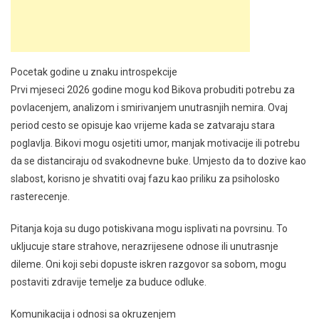
Pocetak godine u znaku introspekcije
Prvi mjeseci 2026 godine mogu kod Bikova probuditi potrebu za
povlacenjem, analizom i smirivanjem unutrasnjih nemira. Ovaj
period cesto se opisuje kao vrijeme kada se zatvaraju stara
poglavlja. Bikovi mogu osjetiti umor, manjak motivacije ili potrebu
da se distanciraju od svakodnevne buke. Umjesto da to dozive kao
slabost, korisno je shvatiti ovaj fazu kao priliku za psiholosko
rasterecenje.
Pitanja koja su dugo potiskivana mogu isplivati na povrsinu. To
ukljucuje stare strahove, nerazrijesene odnose ili unutrasnje
dileme. Oni koji sebi dopuste iskren razgovor sa sobom, mogu
postaviti zdravije temelje za buduce odluke.
Komunikacija i odnosi sa okruzenjem