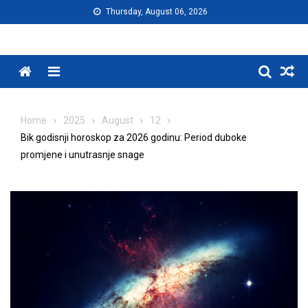
Skip
Thursday, August 06, 2026
to
content
Menu
Home
2025
August
12
Bik godisnji horoskop za 2026 godinu: Period duboke
promjene i unutrasnje snage