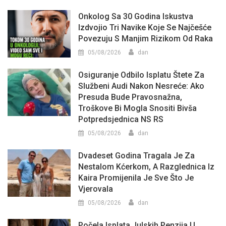
Onkolog Sa 30 Godina Iskustva
Izdvojio Tri Navike Koje Se Najčešće
Povezuju S Manjim Rizikom Od Raka
05/08/2026
dan
Osiguranje Odbilo Isplatu Štete Za
Službeni Audi Nakon Nesreće: Ako
Presuda Bude Pravosnažna,
Troškove Bi Mogla Snositi Bivša
Potpredsjednica NS RS
05/08/2026
dan
Dvadeset Godina Tragala Je Za
Nestalom Kćerkom, A Razglednica Iz
Kaira Promijenila Je Sve Što Je
Vjerovala
05/08/2026
dan
Počela Isplata Julskih Penzija U