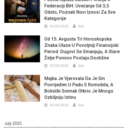
Federaciji BiH: Uvećanje Od 3,5
Odsto, Poznati Novi Iznosi Za Sve
Kategorije
05/08/2026
dan
Od 15. Avgusta Tri Horoskopska
Znaka Ulaze U Povoljniji Finansijski
Period: Dugovi Se Smanjuju, A Stare
Želje Ponovo Postaju Dostižne
05/08/2026
dan
Majka Je Vjerovala Da Je Sin
Povrijeđen U Padu S Romobila, A
Bolnički Snimak Otkrio Je Mnogo
Ozbiljniju Istinu
05/08/2026
dan
July 2025