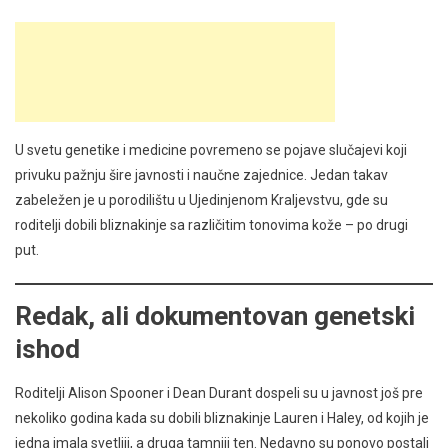
U svetu genetike i medicine povremeno se pojave slučajevi koji
privuku pažnju šire javnosti i naučne zajednice. Jedan takav
zabeležen je u porodilištu u Ujedinjenom Kraljevstvu, gde su
roditelji dobili bliznakinje sa različitim tonovima kože – po drugi
put.
Redak, ali dokumentovan genetski
ishod
Roditelji Alison Spooner i Dean Durant dospeli su u javnost još pre
nekoliko godina kada su dobili bliznakinje Lauren i Haley, od kojih je
jedna imala svetliji, a druga tamniji ten. Nedavno su ponovo postali