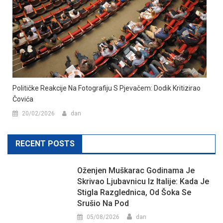
Političke Reakcije Na Fotografiju S Pjevačem: Dodik Kritizirao
Čovića
20/02/2026
dan
RECENT POSTS
Oženjen Muškarac Godinama Je
Skrivao Ljubavnicu Iz Italije: Kada Je
Stigla Razglednica, Od Šoka Se
Srušio Na Pod
05/08/2026
dan