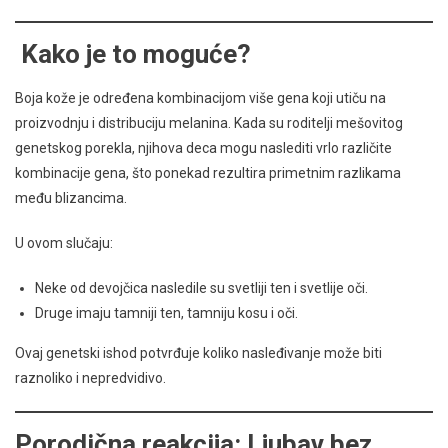
Kako je to moguće?
Boja kože je određena kombinacijom više gena koji utiču na
proizvodnju i distribuciju melanina. Kada su roditelji mešovitog
genetskog porekla, njihova deca mogu naslediti vrlo različite
kombinacije gena, što ponekad rezultira primetnim razlikama
među blizancima.
U ovom slučaju:
Neke od devojčica nasledile su svetliji ten i svetlije oči.
Druge imaju tamniji ten, tamniju kosu i oči.
Ovaj genetski ishod potvrđuje koliko nasleđivanje može biti
raznoliko i nepredvidivo.
Porodična reakcija: Ljubav bez