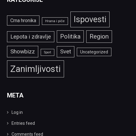
Ispovesti
Crna hronika
Hrana i piće
Politika
Region
Lepota i zdravlje
Showbizz
Svet
Uncategorized
Sport
Zanimljivosti
META
Log in
Entries feed
Comments feed