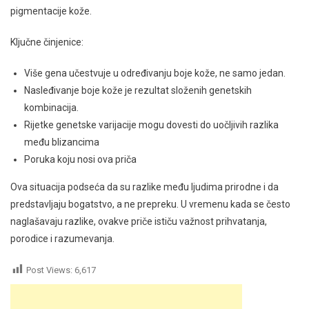
pigmentacije kože.
Ključne činjenice:
Više gena učestvuje u određivanju boje kože, ne samo jedan.
Nasleđivanje boje kože je rezultat složenih genetskih
kombinacija.
Rijetke genetske varijacije mogu dovesti do uočljivih razlika
među blizancima
Poruka koju nosi ova priča
Ova situacija podseća da su razlike među ljudima prirodne i da
predstavljaju bogatstvo, a ne prepreku. U vremenu kada se često
naglašavaju razlike, ovakve priče ističu važnost prihvatanja,
porodice i razumevanja.
Post Views:
6,617