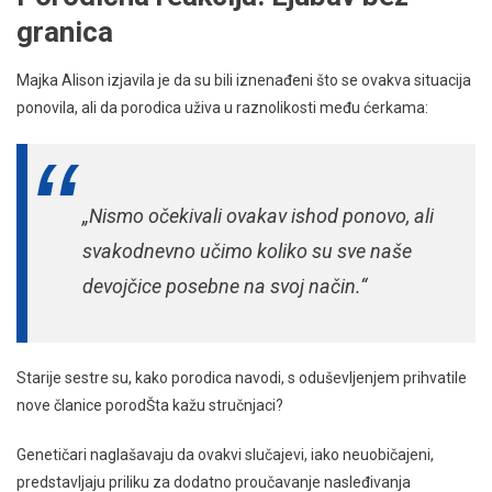
granica
Majka Alison izjavila je da su bili iznenađeni što se ovakva situacija
ponovila, ali da porodica uživa u raznolikosti među ćerkama:
„Nismo očekivali ovakav ishod ponovo, ali
svakodnevno učimo koliko su sve naše
devojčice posebne na svoj način.“
Starije sestre su, kako porodica navodi, s oduševljenjem prihvatile
nove članice porodŠta kažu stručnjaci?
Genetičari naglašavaju da ovakvi slučajevi, iako neuobičajeni,
predstavljaju priliku za dodatno proučavanje nasleđivanja