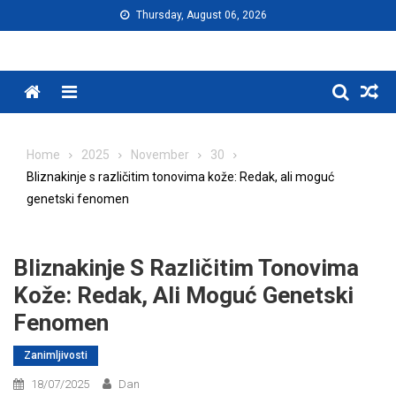
Skip
Thursday, August 06, 2026
to
content
Menu
Home
2025
November
30
Bliznakinje s različitim tonovima kože: Redak, ali moguć
genetski fenomen
Bliznakinje S Različitim Tonovima
Kože: Redak, Ali Moguć Genetski
Fenomen
Zanimljivosti
18/07/2025
Dan