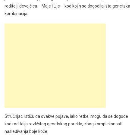
roditelji devojčica – Maje i Lije – kod kojih se dogodila ista genetska
kombinacija.
Stručnjaci ističu da ovakve pojave, iako retke, mogu da se dogode
kod roditelja različitog genetskog porekla, zbog kompleksnosti
nasleđivanja boje kože.