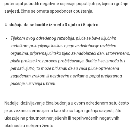
potencijal pobuditi negativne osjećaje poput ljutnje, bijesa i grižnje
savjesti, čime se ometa sposobnost opuštanja.
U slučaju da se budite između 3 ujutro i 5 ujutro.
Tijekom ovog određenog razdoblja, pluća se bave ključnim
zadatkom prikupljanja kisika i njegove distribucije različitim
organima, pripremajući tako tijelo za nadolazeći dan. Istovremeno,
pluća prolaze kroz proces pročišćavanja. Budite li se između tri i
pet sati ujutro, to može biti znak da su vaša pluća opterećena
zagađenim zrakom ili nezdravim navikama, poput pretjeranog
pušenja i uživanja u hrani.
Nadalje, doživljavanje čina buđenja u ovom određenom satu često
je povezano s emocijama kao što su tuga i grižnja savjesti, što
ukazuje na prisutnost neriješenih ili neprihvaćenih negativnih
okolnosti u nečijem životu.