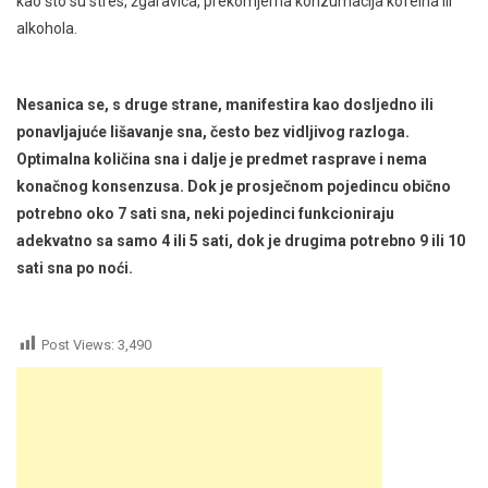
kao što su stres, žgaravica, prekomjerna konzumacija kofeina ili
alkohola.
Nesanica se, s druge strane, manifestira kao dosljedno ili
ponavljajuće lišavanje sna, često bez vidljivog razloga.
Optimalna količina sna i dalje je predmet rasprave i nema
konačnog konsenzusa. Dok je prosječnom pojedincu obično
potrebno oko 7 sati sna, neki pojedinci funkcioniraju
adekvatno sa samo 4 ili 5 sati, dok je drugima potrebno 9 ili 10
sati sna po noći.
Post Views:
3,490