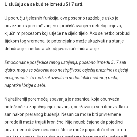
U slučaju da se budite između 5 i 7 sati.
U području tjelesnih funkcija, ovo posebno razdoblje usko je
povezano s pomlađivanjem i pročišćavanjem debelog crijeva,
ključnim procesom koji utječe na cijelo tijelo. Ako se netko probudi
tijekom tog vremena, to potencijalno može ukazivati ​​na stanje
dehidracije i nedostatak odgovarajuće hidratacije.
Emocionalne posljedice ranog ustajanja, posebno između 5 i 7 sati
ujutro, mogu se očitovati kao nestrpljivost, osjećaj praznine i osjećaj
nesigurnosti. To može ukazivati ​​na nedostatak osobnog rasta,
napretka i brige o sebi.
Najrašireniji poremećaj spavanja je nesanica, koja obuhvaća
poteškoće u započinjanju spavanja, održavanju sna ili povratku u
san nakon preranog buđenja. Nesanica može biti privremene
prirode ili može trajati kronično. Nije neuobičajeno da pojedinci
povremeno dožive nesanicu, što se može pripisati čimbenicima