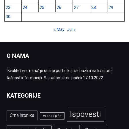
23
24
25
26
27
28
29
30
« May
Jul »
O NAMA
‘Kvalitet vremena’ je online portal koji se bazira na kvalitet i
tačnost informacija. Sa radom smo počeli 17.10.2022.
KATEGORIJE
Ispovesti
Crna hronika
Hrana i piće