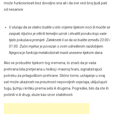
može funkcionisati bez dovoljno sna ali i da sve veći broj ljudi pati
od nesanice.
U slučaju da se stalno budite u isto vrijeme tijekom noći ili mučite se
zaspati, ključno je otkriti temeljni uzrok i shvatiti poruku koju vaše
tijelo pokušava prenijeti. Zateknete li se da se budite između 23:00 i
01:00. Žučni mjehur je povezan s ovim određenim razdobljem.
Njegova je funkcija metabolizirati masti unesene tijekom dana.
Ako se probudite tijekom tog vremena, to znači da je vaša
prehrana bila pretjerana u teškoj i masnoj hrani, signalizirajući
potrebu za prilagodbom prehrane. Slično tome, ustajanje u ovaj
sat može ukazivati ​​na prisutnost nepovoljnih osjećaja, uključujući
tugu, ljutnju i kritiku prema sebi ili drugima. Pogreške, bilo da ste ih
počinili vi ili drugi, služe kao izvor stabilnosti.