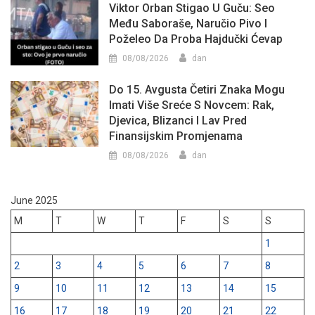
Viktor Orban Stigao U Guču: Seo
Među Saboraše, Naručio Pivo I
Poželeo Da Proba Hajdučki Ćevap
08/08/2026
dan
Do 15. Avgusta Četiri Znaka Mogu
Imati Više Sreće S Novcem: Rak,
Djevica, Blizanci I Lav Pred
Finansijskim Promjenama
08/08/2026
dan
June 2025
M
T
W
T
F
S
S
1
2
3
4
5
6
7
8
9
10
11
12
13
14
15
16
17
18
19
20
21
22