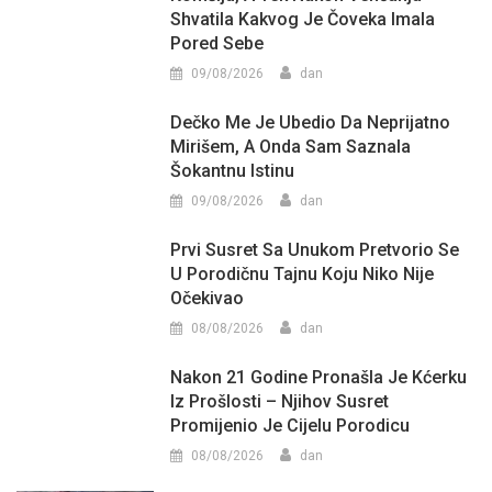
Shvatila Kakvog Je Čoveka Imala
Pored Sebe
09/08/2026
dan
Dečko Me Je Ubedio Da Neprijatno
Mirišem, A Onda Sam Saznala
Šokantnu Istinu
09/08/2026
dan
Prvi Susret Sa Unukom Pretvorio Se
U Porodičnu Tajnu Koju Niko Nije
Očekivao
08/08/2026
dan
Nakon 21 Godine Pronašla Je Kćerku
Iz Prošlosti – Njihov Susret
Promijenio Je Cijelu Porodicu
08/08/2026
dan