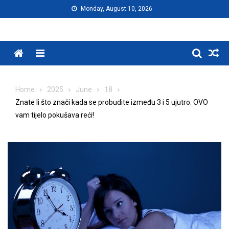
Skip
Monday, August 10, 2026
to
content
Menu
Home
2025
June
18
Znate li što znači kada se probudite između 3 i 5 ujutro: OVO
vam tijelo pokušava reći!