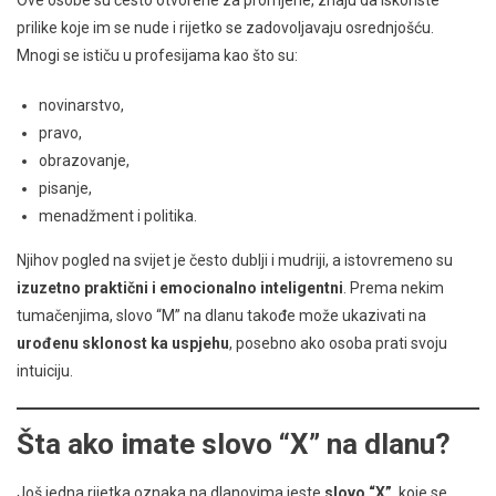
prilike koje im se nude i rijetko se zadovoljavaju osrednjošću.
Mnogi se ističu u profesijama kao što su:
novinarstvo,
pravo,
obrazovanje,
pisanje,
menadžment i politika.
Njihov pogled na svijet je često dublji i mudriji, a istovremeno su
izuzetno praktični i emocionalno inteligentni
. Prema nekim
tumačenjima, slovo “M” na dlanu takođe može ukazivati na
urođenu sklonost ka uspjehu
, posebno ako osoba prati svoju
intuiciju.
Šta ako imate slovo “X” na dlanu?
Još jedna rijetka oznaka na dlanovima jeste
slovo “X”
, koje se,