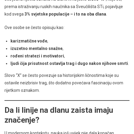
prema istraživanju ruskih naučnika sa Sveučilišta STi, pojavljuje
kod svega
3% svjetske populacije – i to na oba dlana
.
Ove osobe se često opisuju kao:
karizmatične vođe
,
izuzetno mentalno snažne
,
rođeni stratezi i motivatori
,
ljudi čija prisutnost ostavlja trag i dugo nakon njihove smrti
.
Slovo “X” se često povezuje sa historijskim ličnostima koje su
ostavile neizbrisiv trag, što dodatno povećava fascinaciju ovom
rijetkom oznakom.
Da li linije na dlanu zaista imaju
značenje?
U modernom kontekstu, nauka još uvijek nije dala konačan