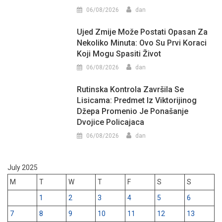
06/08/2026
dan
Ujed Zmije Može Postati Opasan Za
Nekoliko Minuta: Ovo Su Prvi Koraci
Koji Mogu Spasiti Život
06/08/2026
dan
Rutinska Kontrola Završila Se
Lisicama: Predmet Iz Viktorijinog
Džepa Promenio Je Ponašanje
Dvojice Policajaca
06/08/2026
dan
July 2025
M
T
W
T
F
S
S
1
2
3
4
5
6
7
8
9
10
11
12
13