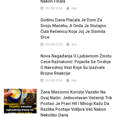
Nakon Finala
06/08/2026
dan
Godinu Dana Plaćala Je Dom Za
Svoju Maćehu, A Onda Je Slučajno
Čula Rečenicu Koja Joj Je Slomila
Srce
06/08/2026
dan
Nova Nagađanja O Ljubavnom Životu
Cece Ražnatović: Pojavile Se Tvrdnje
O Navodnoj Vezi Koje Su Izazvale
Brojne Reakcije
06/08/2026
dan
Žene Masovno Koriste Vazelin Na
Ovaj Način: Jednostavan Večernji Trik
Postao Je Pravi Hit I Mnogi Kažu Da
Razlika Postaje Vidljiva Već Nakon
Nekoliko Dana