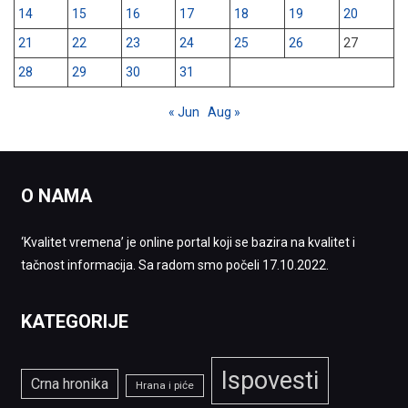
14
15
16
17
18
19
20
21
22
23
24
25
26
27
28
29
30
31
« Jun
Aug »
O NAMA
‘Kvalitet vremena’ je online portal koji se bazira na kvalitet i
tačnost informacija. Sa radom smo počeli 17.10.2022.
KATEGORIJE
Ispovesti
Crna hronika
Hrana i piće