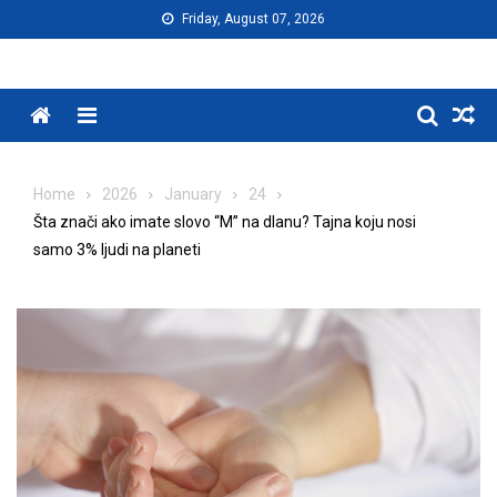
Skip
Friday, August 07, 2026
to
content
Menu
Home
2026
January
24
Šta znači ako imate slovo “M” na dlanu? Tajna koju nosi
samo 3% ljudi na planeti