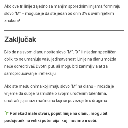
Ako ove tri linije zajedno sa manjim sporednim linijama formiraju
slovo “M” – moguće je da ste jedan od onih 3% s ovim rijetkim
znakom!
Zaključak
Bilo da na svom dlanu nosite slovo “M”, “X” ili nijedan specifičan
oblik, to ne umanjuje vašu jedinstvenost. Linije na dlanu možda
neće odrediti vaš životni put, ali mogu biti zanimljiv alat za
samoproučavanje i refleksiju.
Ako ste među onima koji imaju slovo “M” na dlanu – možda je
vrijeme da dublje razmislite o svojim urođenim talentima,
unutrašnjoj snazi i načinu na koji se povezujete s drugima.
Ponekad male stvari, poput linije na dlanu, mogu biti
podsjetnik na veliki potencijal koji nosimo u sebi.