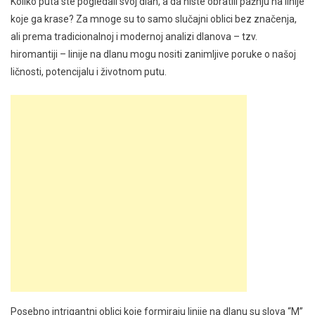
Koliko puta ste pogledali svoj dlan, a da niste obratili pažnju na linije
koje ga krase? Za mnoge su to samo slučajni oblici bez značenja,
ali prema tradicionalnoj i modernoj analizi dlanova – tzv.
hiromantiji – linije na dlanu mogu nositi zanimljive poruke o našoj
ličnosti, potencijalu i životnom putu.
Posebno intrigantni oblici koje formiraju linije na dlanu su slova “M”