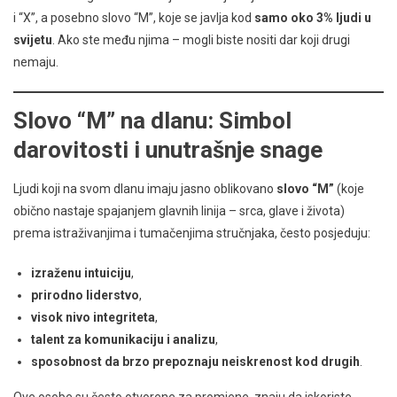
i “X”, a posebno slovo “M”, koje se javlja kod
samo oko 3% ljudi u
svijetu
. Ako ste među njima – mogli biste nositi dar koji drugi
nemaju.
Slovo “M” na dlanu: Simbol
darovitosti i unutrašnje snage
Ljudi koji na svom dlanu imaju jasno oblikovano
slovo “M”
(koje
obično nastaje spajanjem glavnih linija – srca, glave i života)
prema istraživanjima i tumačenjima stručnjaka, često posjeduju:
izraženu intuiciju
,
prirodno liderstvo
,
visok nivo integriteta
,
talent za komunikaciju i analizu
,
sposobnost da brzo prepoznaju neiskrenost kod drugih
.
Ove osobe su često otvorene za promjene, znaju da iskoriste