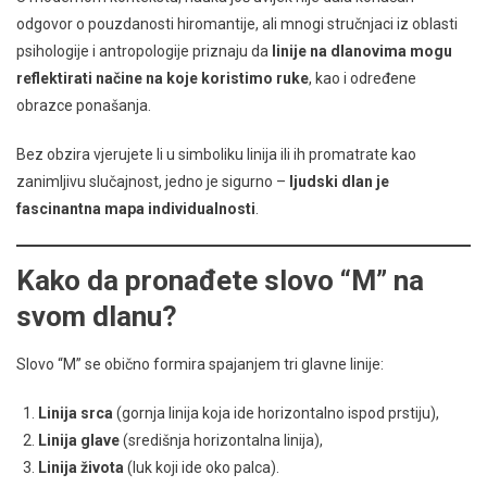
odgovor o pouzdanosti hiromantije, ali mnogi stručnjaci iz oblasti
psihologije i antropologije priznaju da
linije na dlanovima mogu
reflektirati načine na koje koristimo ruke
, kao i određene
obrazce ponašanja.
Bez obzira vjerujete li u simboliku linija ili ih promatrate kao
zanimljivu slučajnost, jedno je sigurno –
ljudski dlan je
fascinantna mapa individualnosti
.
Kako da pronađete slovo “M” na
svom dlanu?
Slovo “M” se obično formira spajanjem tri glavne linije:
Linija srca
(gornja linija koja ide horizontalno ispod prstiju),
Linija glave
(središnja horizontalna linija),
Linija života
(luk koji ide oko palca).