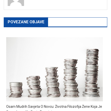
POVEZANE OBJAVE
Osam Mudrih Savjeta O Novcu: Životna Filozofija Žene Koja Je