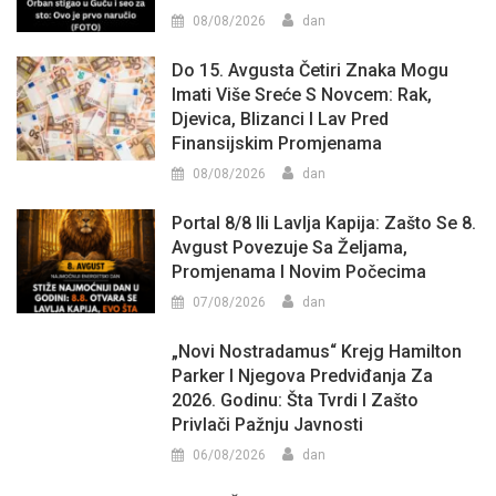
08/08/2026
dan
Do 15. Avgusta Četiri Znaka Mogu
Imati Više Sreće S Novcem: Rak,
Djevica, Blizanci I Lav Pred
Finansijskim Promjenama
08/08/2026
dan
Portal 8/8 Ili Lavlja Kapija: Zašto Se 8.
Avgust Povezuje Sa Željama,
Promjenama I Novim Počecima
07/08/2026
dan
„Novi Nostradamus“ Krejg Hamilton
Parker I Njegova Predviđanja Za
2026. Godinu: Šta Tvrdi I Zašto
Privlači Pažnju Javnosti
06/08/2026
dan