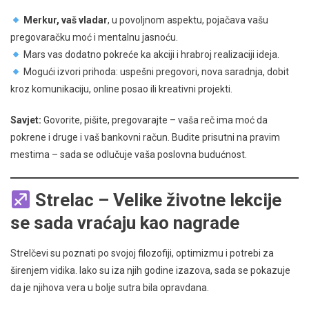
Merkur, vaš vladar
, u povoljnom aspektu, pojačava vašu
pregovaračku moć i mentalnu jasnoću.
Mars vas dodatno pokreće ka akciji i hrabroj realizaciji ideja.
Mogući izvori prihoda: uspešni pregovori, nova saradnja, dobit
kroz komunikaciju, online posao ili kreativni projekti.
Savjet:
Govorite, pišite, pregovarajte – vaša reč ima moć da
pokrene i druge i vaš bankovni račun. Budite prisutni na pravim
mestima – sada se odlučuje vaša poslovna budućnost.
Strelac – Velike životne lekcije
se sada vraćaju kao nagrade
Strelčevi su poznati po svojoj filozofiji, optimizmu i potrebi za
širenjem vidika. Iako su iza njih godine izazova, sada se pokazuje
da je njihova vera u bolje sutra bila opravdana.