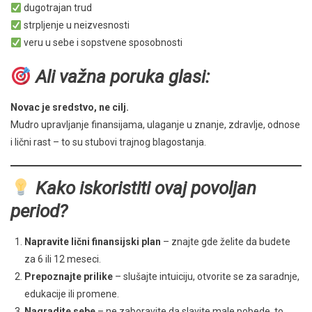
dugotrajan trud
strpljenje u neizvesnosti
veru u sebe i sopstvene sposobnosti
Ali važna poruka glasi:
Novac je sredstvo, ne cilj.
Mudro upravljanje finansijama, ulaganje u znanje, zdravlje, odnose
i lični rast – to su stubovi trajnog blagostanja.
Kako iskoristiti ovaj povoljan
period?
Napravite lični finansijski plan
– znajte gde želite da budete
za 6 ili 12 meseci.
Prepoznajte prilike
– slušajte intuiciju, otvorite se za saradnje,
edukacije ili promene.
Nagradite sebe
– ne zaboravite da slavite male pobede, to