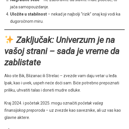
jača samopouzdanje.
Uložite u stabilnost
– nekad je najbolji “rizik” onaj koji vodi ka
dugoročnom miru.
Zaključak: Univerzum je na
vašoj strani – sada je vreme da
zablistate
Ako ste Bik, Blizanac ili Strelac – zvezde vam daju vetar u leđa.
Ipak, kao i uvek, uspeh neće doći sam. Biće potrebno prepoznati
priliku, uhvatiti talas i doneti mudre odluke.
Kraj 2024. i početak 2025. mogu označiti
početak vašeg
finansijskog preporoda
– uz zvezde kao saveznike, ali uz vas kao
glavne aktere.