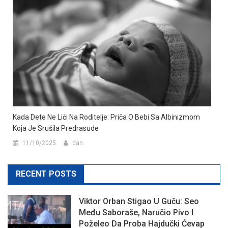
Kada Dete Ne Liči Na Roditelje: Priča O Bebi Sa Albinizmom
Koja Je Srušila Predrasude
11/10/2025
dan
RECENT POSTS
Viktor Orban Stigao U Guču: Seo
Među Saboraše, Naručio Pivo I
Poželeo Da Proba Hajdučki Ćevap