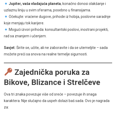
Jupiter, vaša vladajuća planeta
, konačno donosi olakšanje i
uzlaznu liniju u svim sferama, posebno u finansijama.
Očekujte: vraćene dugove, prihode iz hobija, poslovne saradnje
koje menjaju tok karijere.
Mogući izvori prihoda: konsultantski poslovi, inostrani projekti,
rad sa znanjem i učenjem.
Savjet:
Širite se, učite, ali ne zaboravite i da se utemeljite – sada
možete preći sa snova na realne temelje sigurnosti.
Zajednička poruka za
Bikove, Blizance i Strelčeve
Ova tri znaka povezuje više od sreće – povezuje ih snaga
karaktera. Nije slučajno da uspeh dolazi baš sada. Ovo je nagrada
za: