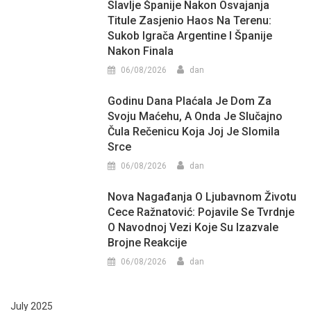
Slavlje Španije Nakon Osvajanja
Titule Zasjenio Haos Na Terenu:
Sukob Igrača Argentine I Španije
Nakon Finala
06/08/2026
dan
Godinu Dana Plaćala Je Dom Za
Svoju Maćehu, A Onda Je Slučajno
Čula Rečenicu Koja Joj Je Slomila
Srce
06/08/2026
dan
Nova Nagađanja O Ljubavnom Životu
Cece Ražnatović: Pojavile Se Tvrdnje
O Navodnoj Vezi Koje Su Izazvale
Brojne Reakcije
06/08/2026
dan
July 2025