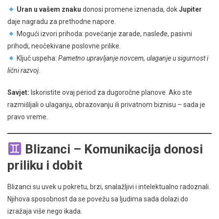
Uran u vašem znaku
donosi promene iznenada, dok
Jupiter
daje nagradu za prethodne napore.
Mogući izvori prihoda: povećanje zarade, nasleđe, pasivni
prihodi, neočekivane poslovne prilike.
Ključ uspeha:
Pametno upravljanje novcem, ulaganje u sigurnost i
lični razvoj
.
Savjet:
Iskoristite ovaj period za dugoročne planove. Ako ste
razmišljali o ulaganju, obrazovanju ili privatnom biznisu – sada je
pravo vreme.
Blizanci – Komunikacija donosi
priliku i dobit
Blizanci su uvek u pokretu, brzi, snalažljivi i intelektualno radoznali.
Njihova sposobnost da se povežu sa ljudima sada dolazi do
izražaja više nego ikada.