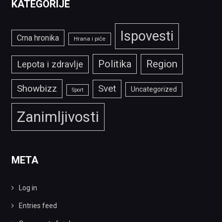
KATEGORIJE
Ispovesti
Crna hronika
Hrana i piće
Politika
Region
Lepota i zdravlje
Showbizz
Svet
Uncategorized
Sport
Zanimljivosti
META
Log in
Entries feed