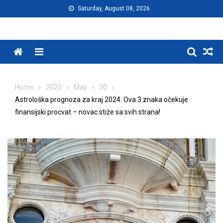
Skip
Saturday, August 08, 2026
to
content
Menu
Home
2025
May
30
Astrološka prognoza za kraj 2024: Ova 3 znaka očekuje
finansijski procvat – novac stiže sa svih strana!