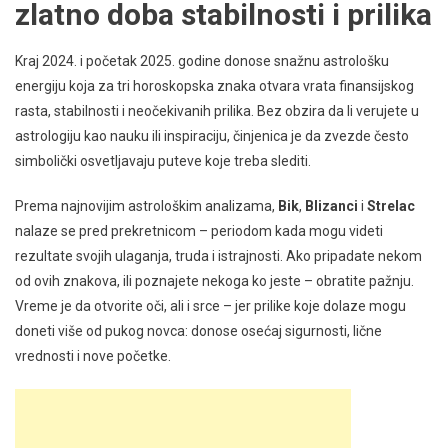
zlatno doba stabilnosti i prilika
Kraj 2024. i početak 2025. godine donose snažnu astrološku
energiju koja za tri horoskopska znaka otvara vrata finansijskog
rasta, stabilnosti i neočekivanih prilika. Bez obzira da li verujete u
astrologiju kao nauku ili inspiraciju, činjenica je da zvezde često
simbolički osvetljavaju puteve koje treba slediti.
Prema najnovijim astrološkim analizama,
Bik
,
Blizanci
i
Strelac
nalaze se pred prekretnicom – periodom kada mogu videti
rezultate svojih ulaganja, truda i istrajnosti. Ako pripadate nekom
od ovih znakova, ili poznajete nekoga ko jeste – obratite pažnju.
Vreme je da otvorite oči, ali i srce – jer prilike koje dolaze mogu
doneti više od pukog novca: donose osećaj sigurnosti, lične
vrednosti i nove početke.