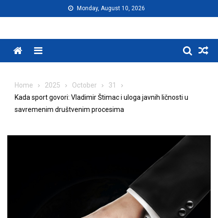
Skip
Monday, August 10, 2026
to
content
Menu
Home
2025
October
31
Kada sport govori: Vladimir Štimac i uloga javnih ličnosti u
savremenim društvenim procesima