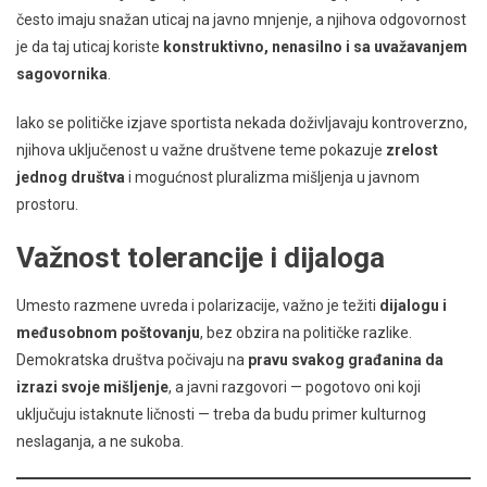
često imaju snažan uticaj na javno mnjenje, a njihova odgovornost
je da taj uticaj koriste
konstruktivno, nenasilno i sa uvažavanjem
sagovornika
.
Iako se političke izjave sportista nekada doživljavaju kontroverzno,
njihova uključenost u važne društvene teme pokazuje
zrelost
jednog društva
i mogućnost pluralizma mišljenja u javnom
prostoru.
Važnost tolerancije i dijaloga
Umesto razmene uvreda i polarizacije, važno je težiti
dijalogu i
međusobnom poštovanju
, bez obzira na političke razlike.
Demokratska društva počivaju na
pravu svakog građanina da
izrazi svoje mišljenje
, a javni razgovori — pogotovo oni koji
uključuju istaknute ličnosti — treba da budu primer kulturnog
neslaganja, a ne sukoba.