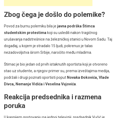
Zbog čega je došlo do polemike?
Povod za burnu polemiku bila je
javna podrška Štimca
studentskim protestima
koji su usledili nakon tragičnog
urušavanja nadstrešnice na železničkoj stanici u Novom Sadu. Taj
događaj, u kojem je stradalo 15 ljudi, pokrenuo je talas
nezadovoljstva širom Srbije, naročito među mladima.
Štimac je bio jedan od prvih istaknutih sportista koji je otvoreno
stao uz studente, a njegov primer su, prema izveštajima medija,
podržali i drugi poznati sportisti poput
Novaka Đokovića, Vlade
Divca, Nemanje Vidića i Veselina Vujovića
.
Reakcija predsednika i razmena
poruka
U kasnijem gostovanju na jednoj televiziji, predsednik Vučić je,