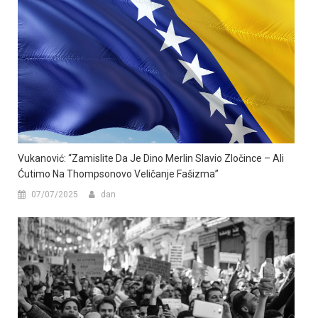
Vukanović: “Zamislite Da Je Dino Merlin Slavio Zločince – Ali
Ćutimo Na Thompsonovo Veličanje Fašizma”
07/07/2025
dan