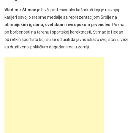
Vladimir Štimac
je bivši profesionalni košarkaš koji je u svojoj
karijeri osvojio srebrne medalje sa reprezentacijom Srbije na
olimpijskim igrama, svetskom i evropskom prvenstvu
. Poznat
po borbenosti na terenu i sportskoj korektnosti, Štimac je i jedan
od retkih sportista koji su se odlučili da javno iskažu svoj stav u vezi
sa društveno-političkim događanjima u zemlji.