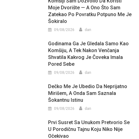
Komšiji Sam Dozvolio Da Koristi
Moje Dvorište — A Ono Što Sam
Zatekao Po Povratku Potpuno Me Je
Šokiralo
09/08/2026
dan
Godinama Ga Je Gledala Samo Kao
Komšiju, A Tek Nakon Venčanja
Shvatila Kakvog Je Čoveka Imala
Pored Sebe
09/08/2026
dan
Dečko Me Je Ubedio Da Neprijatno
Mirišem, A Onda Sam Saznala
Šokantnu Istinu
09/08/2026
dan
Prvi Susret Sa Unukom Pretvorio Se
U Porodičnu Tajnu Koju Niko Nije
Očekivao