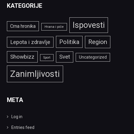
KATEGORIJE
Ispovesti
Crna hronika
Hrana i piće
Politika
Region
Lepota i zdravlje
Showbizz
Svet
Uncategorized
Sport
Zanimljivosti
META
Log in
Entries feed