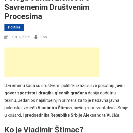
Savremenim Društvenim
Procesima
Politika
01/07/2025
Dan
U vremenu kada su društveni i politički izazovi sve prisutniji,
javni
govor sportista i drugih uglednih građana
dobija dodatnu
težinu. Jedan od najaktuelnijih primera za to je nedavna javna
polemika između
Vladimira Štimca
, bivšeg reprezentativca Srbije
u košarci, i
predsednika Republike Srbije Aleksandra Vučića
.
Ko je Vladimir Štimac?