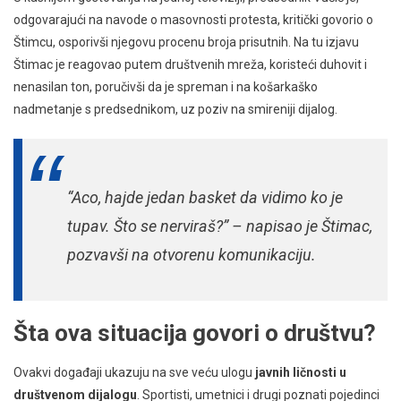
odgovarajući na navode o masovnosti protesta, kritički govorio o
Štimcu, osporivši njegovu procenu broja prisutnih. Na tu izjavu
Štimac je reagovao putem društvenih mreža, koristeći duhovit i
nenasilan ton, poručivši da je spreman i na košarkaško
nadmetanje s predsednikom, uz poziv na smireniji dijalog.
“Aco, hajde jedan basket da vidimo ko je
tupav. Što se nerviraš?”
– napisao je Štimac,
pozvavši na otvorenu komunikaciju.
Šta ova situacija govori o društvu?
Ovakvi događaji ukazuju na sve veću ulogu
javnih ličnosti u
društvenom dijalogu
. Sportisti, umetnici i drugi poznati pojedinci