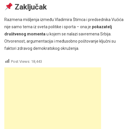
Zaključak
Razmena mišljenja između Vladimira Štimca i predsednika Vučića
nije samo tema iz sveta politike i sporta – ona je
pokazatelj
društvenog momenta
u kojem se nalazi savremena Srbija.
Otvorenost, argumentacija i međusobno poštovanje ključni su
faktori zdravog demokratskog okruženja.
Post Views:
18,443