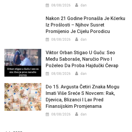
08/08/2026
dan
Nakon 21 Godine Pronašla Je Kćerku
Iz Prošlosti – Njihov Susret
Promijenio Je Cijelu Porodicu
08/08/2026
dan
Viktor Orban Stigao U Guču: Seo
Među Saboraše, Naručio Pivo I
Poželeo Da Proba Hajdučki Ćevap
08/08/2026
dan
Do 15. Avgusta Četiri Znaka Mogu
Imati Više Sreće S Novcem: Rak,
Djevica, Blizanci I Lav Pred
Finansijskim Promjenama
08/08/2026
dan