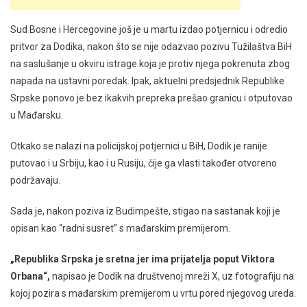
Sud Bosne i Hercegovine još je u martu izdao potjernicu i odredio
pritvor za Dodika, nakon što se nije odazvao pozivu Tužilaštva BiH
na saslušanje u okviru istrage koja je protiv njega pokrenuta zbog
napada na ustavni poredak. Ipak, aktuelni predsjednik Republike
Srpske ponovo je bez ikakvih prepreka prešao granicu i otputovao
u Mađarsku.
Otkako se nalazi na policijskoj potjernici u BiH, Dodik je ranije
putovao i u Srbiju, kao i u Rusiju, čije ga vlasti također otvoreno
podržavaju.
Sada je, nakon poziva iz Budimpešte, stigao na sastanak koji je
opisan kao “radni susret” s mađarskim premijerom.
„Republika Srpska je sretna jer ima prijatelja poput Viktora
Orbana“,
napisao je Dodik na društvenoj mreži X, uz fotografiju na
kojoj pozira s mađarskim premijerom u vrtu pored njegovog ureda.