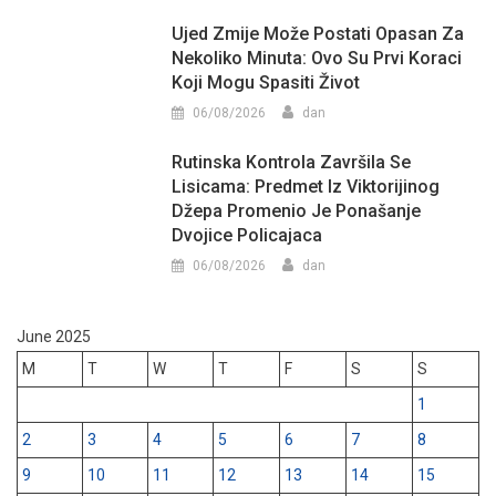
Ujed Zmije Može Postati Opasan Za
Nekoliko Minuta: Ovo Su Prvi Koraci
Koji Mogu Spasiti Život
06/08/2026
dan
Rutinska Kontrola Završila Se
Lisicama: Predmet Iz Viktorijinog
Džepa Promenio Je Ponašanje
Dvojice Policajaca
06/08/2026
dan
June 2025
M
T
W
T
F
S
S
1
2
3
4
5
6
7
8
9
10
11
12
13
14
15