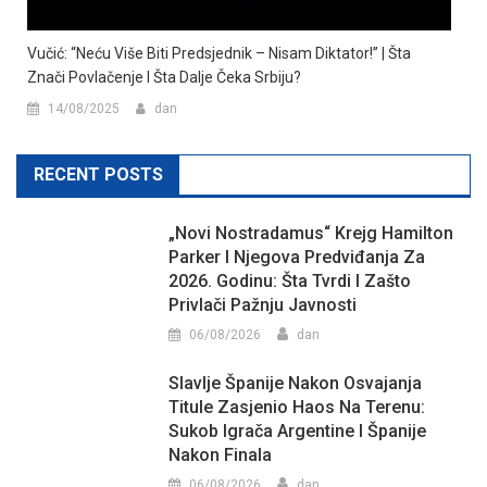
Vučić: “Neću Više Biti Predsjednik – Nisam Diktator!” | Šta
Znači Povlačenje I Šta Dalje Čeka Srbiju?
14/08/2025
dan
RECENT POSTS
„Novi Nostradamus“ Krejg Hamilton
Parker I Njegova Predviđanja Za
2026. Godinu: Šta Tvrdi I Zašto
Privlači Pažnju Javnosti
06/08/2026
dan
Slavlje Španije Nakon Osvajanja
Titule Zasjenio Haos Na Terenu:
Sukob Igrača Argentine I Španije
Nakon Finala
06/08/2026
dan