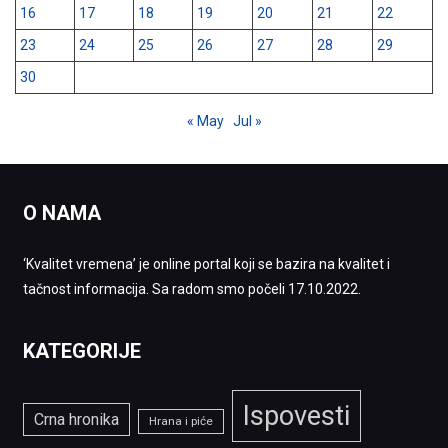
16
17
18
19
20
21
22
23
24
25
26
27
28
29
30
« May
Jul »
O NAMA
‘Kvalitet vremena’ je online portal koji se bazira na kvalitet i
tačnost informacija. Sa radom smo počeli 17.10.2022.
KATEGORIJE
Ispovesti
Crna hronika
Hrana i piće