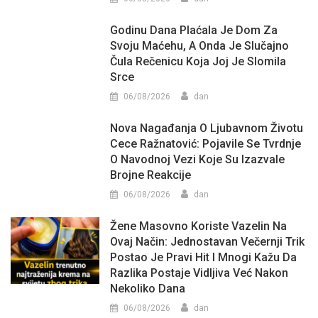
Godinu Dana Plaćala Je Dom Za
Svoju Maćehu, A Onda Je Slučajno
Čula Rečenicu Koja Joj Je Slomila
Srce
06/08/2026
dan
Nova Nagađanja O Ljubavnom Životu
Cece Ražnatović: Pojavile Se Tvrdnje
O Navodnoj Vezi Koje Su Izazvale
Brojne Reakcije
06/08/2026
dan
Žene Masovno Koriste Vazelin Na
Ovaj Način: Jednostavan Večernji Trik
Postao Je Pravi Hit I Mnogi Kažu Da
Razlika Postaje Vidljiva Već Nakon
Nekoliko Dana
06/08/2026
dan