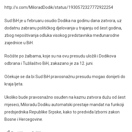
http://x.com/MiloradDodik/status/1930572327772922254
Sud BiH je u februaru osudio Dodika na godinu dana zatvora, uz
dodatnu zabranu političkog djelovanja u trajanju od šest godina,
zbog nepoštivanja odluka visokog predstavnika međunarodne
zajednice u BiH.
Ročište po žalbama, koje su na ovu presudu uložili i Dodikova
odbrana i Tužilaštvo BiH, zakazano je za 12. juni.
Očekuje se da bi Sud BiH pravosnažnu presudu mogao donijeti do
kraja ljeta.
Ukoliko bude pravosnažno osuđen na kaznu zatvora dužu od šest
mjeseci, Miloradu Dodiku automatski prestaje mandat na funkciji
predsjednika Republike Srpske, kako to predviđa Izborni zakon
Bosne i Hercegovine.