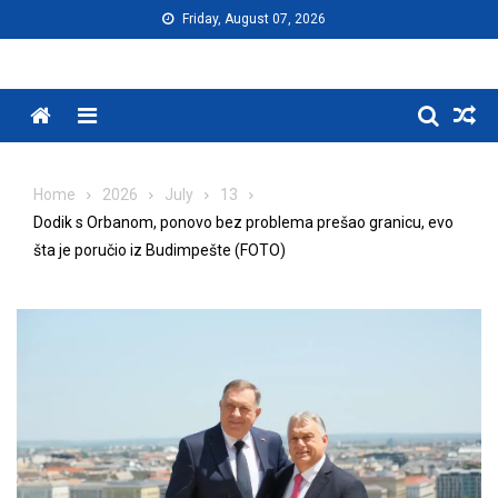
Skip
Friday, August 07, 2026
to
content
Menu
Home
2026
July
13
Dodik s Orbanom, ponovo bez problema prešao granicu, evo
šta je poručio iz Budimpešte (FOTO)