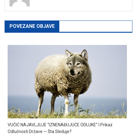
POVEZANE OBJAVE
VUČIĆ NAJAVLJUJE “IZNENAĐUJUĆE ODLUKE” I Prikaz
Odlučnosti Države — Šta Sleduje?