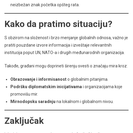
neizbežan znak početka opšteg rata.
Kako da pratimo situaciju?
S obzirom na složenost i brzo menjanje globalnih odnosa, važno je
pratiti pouzdane izvore informacija i izveštaje relevantnih
institucija poput UN, NATO-a i drugih međunarodnih organizacija.
Takođe, građani mogu doprineti širenju svesti o značaju mira kroz:
Obrazovanje i informisanost
o globalnim pitanjima.
Podršku diplomatskim inicijativama
i organizacijama koje
promovišu mir.
Mirnodopsku saradnju
na lokalnom i globalnom nivou.
Zaključak