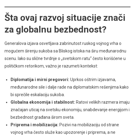
Šta ovaj razvoj situacije znači
za globalnu bezbednost?
Generalova izjava osvetljava zabrinutost ruskog vojnog vrha o
mogućem širenju sukoba sa Bliskog istoka na širu međunarodnu
scenu. Iako su slične tvrdnje o „svetskom ratu“ često korišćene u
političkom retorikom, važno je razumeti kontekst:
Diplomatija i mirni pregovori:
Uprkos oštrim izjavama,
međunarodne sile i dalje rade na diplomatskim rešenjima kako
bi sprečile eskalaciju sukoba.
Globalna ekonomija i stabilnost:
Ratovi velikih razmera imaju
značajan uticaj na svetsku ekonomiju, snabdevanje energijom i
bezbednost građana širom sveta.
Priprema i mobilizacija:
Pozivi na mobilizaciju od strane
vojnog vrha često služe kao upozorenje i priprema, a ne