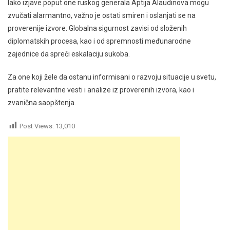
Iako izjave poput one ruskog generala Aptija Alaudinova mogu
zvučati alarmantno, važno je ostati smiren i oslanjati se na
proverenije izvore. Globalna sigurnost zavisi od složenih
diplomatskih procesa, kao i od spremnosti međunarodne
zajednice da spreči eskalaciju sukoba.
Za one koji žele da ostanu informisani o razvoju situacije u svetu,
pratite relevantne vesti i analize iz proverenih izvora, kao i
zvanična saopštenja.
Post Views:
13,010