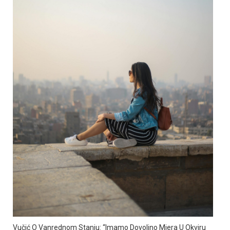
Vučić O Vanrednom Stanju: “Imamo Dovoljno Mjera U Okviru