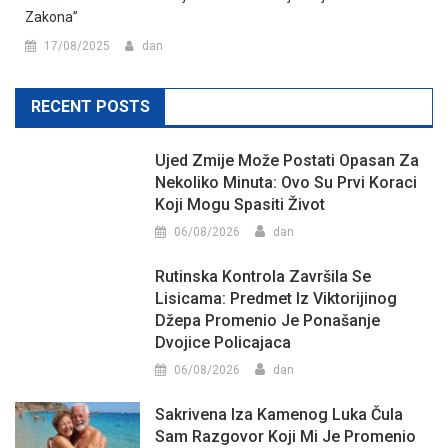
Zakona”
17/08/2025
dan
RECENT POSTS
Ujed Zmije Može Postati Opasan Za
Nekoliko Minuta: Ovo Su Prvi Koraci
Koji Mogu Spasiti Život
06/08/2026
dan
Rutinska Kontrola Završila Se
Lisicama: Predmet Iz Viktorijinog
Džepa Promenio Je Ponašanje
Dvojice Policajaca
06/08/2026
dan
Sakrivena Iza Kamenog Luka Čula
Sam Razgovor Koji Mi Je Promenio