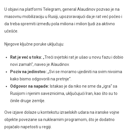
U objavi na platformi Telegram, general Alaudinov pozvao je na
masovnu mobilizaciju u Rusiji, upozoravajući da je rat već počeo i
da treba spremiti između pola miliona i milion ljudi za aktivno
učešće.
Njegove ključne poruke uključuju:
Rat je već u toku:
„Treći svjetski rat je ušao u novu fazu i dobio
novi zamah“, naveo je Alaudinov.
Poziv na jedinstvo:
„Svi se moramo ujediniti na svim nivoima
kako bismo odgovorili na pretnje“.
Odgovor na napade:
Istakao je da niko ne sme da „igra“ sa
Rusijom i njenim saveznicima, uključujući Iran, kao što su to
činile druge zemlje.
Ove izjave dolaze u kontekstu izraelskih udara na iranske vojne
objekte povezane sa nuklearnim programom, što je dodatno
pojačalo napetosti u regiji.