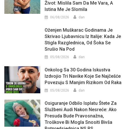
Život: Mislila Sam Da Me Vara, A
Istina Me Je Slomila
06/08/2026
dan
Oženjen Muškarac Godinama Je
Skrivao Ljubavnicu Iz Italije: Kada Je
Stigla Razglednica, Od Šoka Se
Srušio Na Pod
05/08/2026
dan
Onkolog Sa 30 Godina Iskustva
Izdvojio Tri Navike Koje Se Najčešće
Povezuju S Manjim Rizikom Od Raka
05/08/2026
dan
Osiguranje Odbilo Isplatu Štete Za
Službeni Audi Nakon Nesreće: Ako
Presuda Bude Pravosnažna,
Troškove Bi Mogla Snositi Bivša
Potpredsjednica NS RS