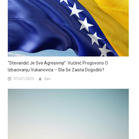
“Stevandić Je Sve Agresivniji”: Vučinić Progovorio O
Izbacivanju Vukanovića – Šta Se Zaista Dogodilo?
07/07/2025
dan