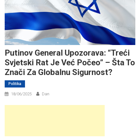
Putinov General Upozorava: “Treći
Svjetski Rat Je Već Počeo” – Šta To
Znači Za Globalnu Sigurnost?
Politika
18/06/2025
Dan