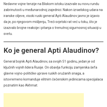
Nedavne vojne tenzije na Bliskom istoku izazvale su novu rundu
zabrinutosti u međunarodnoj zajednici. Nakon izraelskog udara na
iranske ciljeve, visoki ruski general Apti Alaudinov javno je izjavio
da je, po njegovom mišljenju, Treći svjetski rat već u toku, što je
izazvalo brojne reakcije i pitanja o trenutnoj sigurnosnoj situaciji u
svetu.
Ko je general Apti Alaudinov?
General bojnik Apti Alaudinov, sa svojih 51 godinu, jedan je od
ključnih vojnih lidera Rusije. On obavlja funkciju zamjenika šefa
glavne vojno-političke uprave ruskih oružanih snaga, a
istovremeno komanduje elitnim čečenskim jedinicama specijalaca
poznatim kao Akhmat.