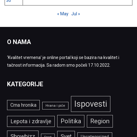
30
« May
Jul »
O NAMA
‘Kvalitet vremena’ je online portal koji se bazira na kvalitet i
tačnost informacija. Sa radom smo počeli 17.10.2022.
KATEGORIJE
Ispovesti
Crna hronika
Hrana i piće
Politika
Region
Lepota i zdravlje
Showbizz
Svet
Uncategorized