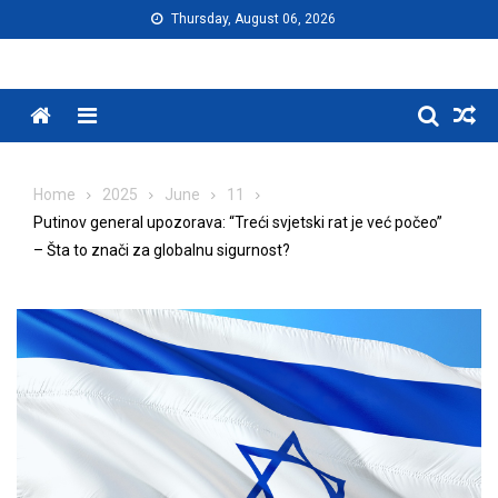
Skip
Thursday, August 06, 2026
to
content
Menu
Home
2025
June
11
Putinov general upozorava: “Treći svjetski rat je već počeo”
– Šta to znači za globalnu sigurnost?