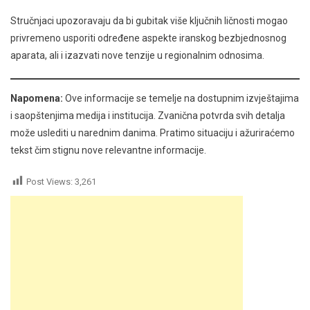
Stručnjaci upozoravaju da bi gubitak više ključnih ličnosti mogao
privremeno usporiti određene aspekte iranskog bezbjednosnog
aparata, ali i izazvati nove tenzije u regionalnim odnosima.
Napomena:
Ove informacije se temelje na dostupnim izvještajima
i saopštenjima medija i institucija. Zvanična potvrda svih detalja
može uslediti u narednim danima. Pratimo situaciju i ažuriraćemo
tekst čim stignu nove relevantne informacije.
Post Views:
3,261