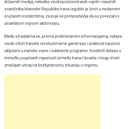
državnih medija, nekoliko visokopozicioniranih vojnih i naučnih
zvaničnika Islamske Republike Irana izgubilo je život u nedavnim
oružanim incidentima, za koje se pretpostavlja da su povezani s
izraelskom vojnom aktivnošću.
Među stradalima se, prema preliminarnim informacijama, nalaze
visoki oficiri Iranske revolucionarne garde kao i istaknuti naučnici
uključeni u iranske vojne i nuklearne programe. Incidenti dolaze u
trenutku pojačanih napetosti između Irana i Izraela i mogu imati
značajan uticaj na bezbjednosnu situaciju u regionu.