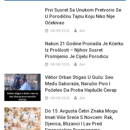
Prvi Susret Sa Unukom Pretvorio Se
U Porodičnu Tajnu Koju Niko Nije
Očekivao
08/08/2026
dan
Nakon 21 Godine Pronašla Je Kćerku
Iz Prošlosti – Njihov Susret
Promijenio Je Cijelu Porodicu
08/08/2026
dan
Viktor Orban Stigao U Guču: Seo
Među Saboraše, Naručio Pivo I
Poželeo Da Proba Hajdučki Ćevap
08/08/2026
dan
Do 15. Avgusta Četiri Znaka Mogu
Imati Više Sreće S Novcem: Rak,
Djevica, Blizanci I Lav Pred