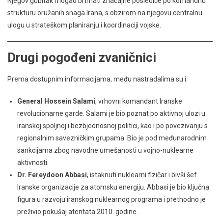
Njegov gubitak mogao bi imati značajne posledice po komandnu
strukturu oružanih snaga Irana, s obzirom na njegovu centralnu
ulogu u strateškom planiranju i koordinaciji vojske.
Drugi pogođeni zvaničnici
Prema dostupnim informacijama, među nastradalima su i:
General Hossein Salami
, vrhovni komandant Iranske
revolucionarne garde. Salami je bio poznat po aktivnoj ulozi u
iranskoj spoljnoj i bezbjednosnoj politici, kao i po povezivanju s
regionalnim savezničkim grupama. Bio je pod međunarodnim
sankcijama zbog navodne umešanosti u vojno-nuklearne
aktivnosti.
Dr. Fereydoon Abbasi
, istaknuti nuklearni fizičar i bivši šef
Iranske organizacije za atomsku energiju. Abbasi je bio ključna
figura u razvoju iranskog nuklearnog programa i prethodno je
preživio pokušaj atentata 2010. godine.