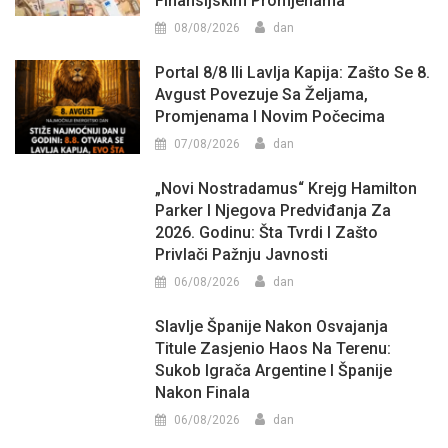
Finansijskim Promjenama
08/08/2026
dan
Portal 8/8 Ili Lavlja Kapija: Zašto Se 8.
Avgust Povezuje Sa Željama,
Promjenama I Novim Počecima
07/08/2026
dan
„Novi Nostradamus“ Krejg Hamilton
Parker I Njegova Predviđanja Za
2026. Godinu: Šta Tvrdi I Zašto
Privlači Pažnju Javnosti
06/08/2026
dan
Slavlje Španije Nakon Osvajanja
Titule Zasjenio Haos Na Terenu:
Sukob Igrača Argentine I Španije
Nakon Finala
06/08/2026
dan