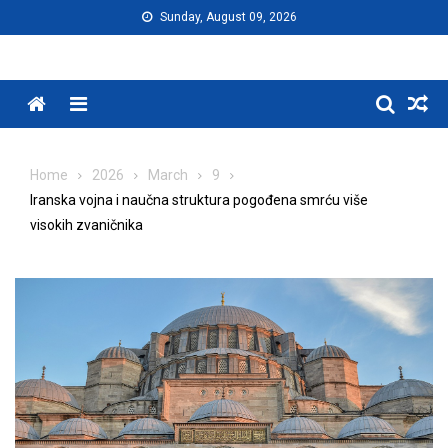
Skip
Sunday, August 09, 2026
to
content
Menu
Home
2026
March
9
Iranska vojna i naučna struktura pogođena smrću više
visokih zvaničnika