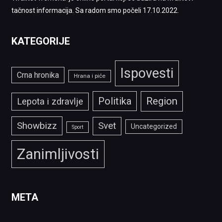
tačnost informacija. Sa radom smo počeli 17.10.2022.
KATEGORIJE
Ispovesti
Crna hronika
Hrana i piće
Politika
Region
Lepota i zdravlje
Showbizz
Svet
Uncategorized
Sport
Zanimljivosti
META