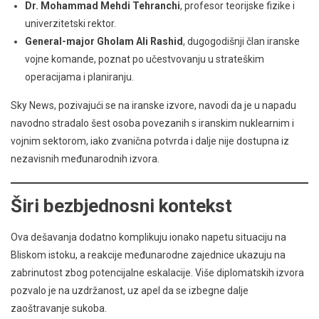
Dr. Mohammad Mehdi Tehranchi
, profesor teorijske fizike i
univerzitetski rektor.
General-major Gholam Ali Rashid
, dugogodišnji član iranske
vojne komande, poznat po učestvovanju u strateškim
operacijama i planiranju.
Sky News, pozivajući se na iranske izvore, navodi da je u napadu
navodno stradalo šest osoba povezanih s iranskim nuklearnim i
vojnim sektorom, iako zvanična potvrda i dalje nije dostupna iz
nezavisnih međunarodnih izvora.
Širi bezbjednosni kontekst
Ova dešavanja dodatno komplikuju ionako napetu situaciju na
Bliskom istoku, a reakcije međunarodne zajednice ukazuju na
zabrinutost zbog potencijalne eskalacije. Više diplomatskih izvora
pozvalo je na uzdržanost, uz apel da se izbegne dalje
zaoštravanje sukoba.