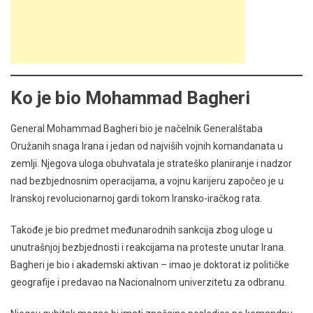
Ko je bio Mohammad Bagheri
General Mohammad Bagheri bio je načelnik Generalštaba
Oružanih snaga Irana i jedan od najviših vojnih komandanata u
zemlji. Njegova uloga obuhvatala je strateško planiranje i nadzor
nad bezbjednosnim operacijama, a vojnu karijeru započeo je u
Iranskoj revolucionarnoj gardi tokom Iransko-iračkog rata.
Takođe je bio predmet međunarodnih sankcija zbog uloge u
unutrašnjoj bezbjednosti i reakcijama na proteste unutar Irana.
Bagheri je bio i akademski aktivan – imao je doktorat iz političke
geografije i predavao na Nacionalnom univerzitetu za odbranu.