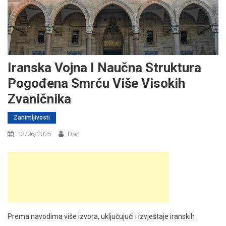
Iranska Vojna I Naučna Struktura
Pogođena Smrću Više Visokih
Zvaničnika
Zanimljivosti
13/06/2025
Dan
Prema navodima više izvora, uključujući i izvještaje iranskih