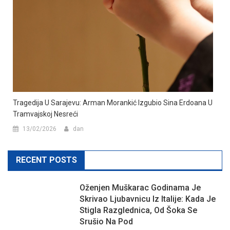
Tragedija U Sarajevu: Arman Morankić Izgubio Sina Erdoana U
Tramvajskoj Nesreći
13/02/2026
dan
RECENT POSTS
Oženjen Muškarac Godinama Je
Skrivao Ljubavnicu Iz Italije: Kada Je
Stigla Razglednica, Od Šoka Se
Srušio Na Pod