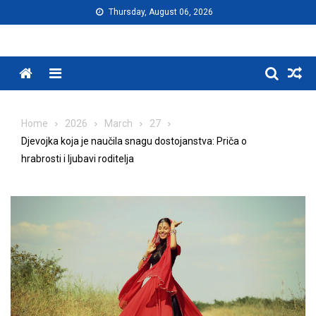
Skip
Thursday, August 06, 2026
to
content
Menu
Home
2026
March
27
Djevojka koja je naučila snagu dostojanstva: Priča o
hrabrosti i ljubavi roditelja