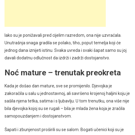
Iako su je ponižavali pred cijelim razredom, ona nije uzvraćala.
Unutrašnja snaga gradila se polako, tiho, poput temelja koji će
jednog dana iznijeti istinu. Svaka uvreda i svaki šapat samo su joj
davali dodatnu odlučnost da izdrži i zadrži dostojanstvo.
Noć mature – trenutak preokreta
Kada je došao dan mature, sve se promijenilo. Djevojka je
zakoračila u salu u jednostavnoj, ali savršeno krojenoj haljini koju je
sašila njena tetka, satima i s ljubavlju. U tom trenutku, ona više nije
bila djevojka kojoj su se rugali – bila je mlada žena koja je zračila
samopouzdanjem i dostojanstvom.
Šapati i zbunjenost proširili su se salom. Bogati učenici koji su je