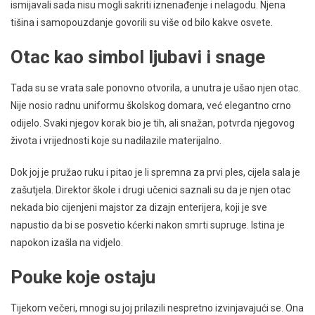
ismijavali sada nisu mogli sakriti iznenađenje i nelagodu. Njena
tišina i samopouzdanje govorili su više od bilo kakve osvete.
Otac kao simbol ljubavi i snage
Tada su se vrata sale ponovno otvorila, a unutra je ušao njen otac.
Nije nosio radnu uniformu školskog domara, već elegantno crno
odijelo. Svaki njegov korak bio je tih, ali snažan, potvrda njegovog
života i vrijednosti koje su nadilazile materijalno.
Dok joj je pružao ruku i pitao je li spremna za prvi ples, cijela sala je
zašutjela. Direktor škole i drugi učenici saznali su da je njen otac
nekada bio cijenjeni majstor za dizajn enterijera, koji je sve
napustio da bi se posvetio kćerki nakon smrti supruge. Istina je
napokon izašla na vidjelo.
Pouke koje ostaju
Tijekom večeri, mnogi su joj prilazili nespretno izvinjavajući se. Ona