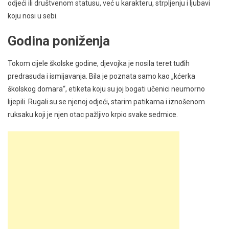
odjeći ili društvenom statusu, već u karakteru, strpljenju i ljubavi
koju nosi u sebi.
Godina poniženja
Tokom cijele školske godine, djevojka je nosila teret tuđih
predrasuda i ismijavanja. Bila je poznata samo kao „kćerka
školskog domara“, etiketa koju su joj bogati učenici neumorno
lijepili. Rugali su se njenoj odjeći, starim patikama i iznošenom
ruksaku koji je njen otac pažljivo krpio svake sedmice.