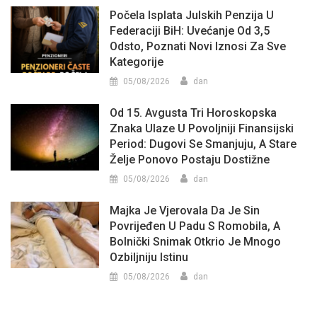
Počela Isplata Julskih Penzija U
Federaciji BiH: Uvećanje Od 3,5
Odsto, Poznati Novi Iznosi Za Sve
Kategorije
05/08/2026
dan
Od 15. Avgusta Tri Horoskopska
Znaka Ulaze U Povoljniji Finansijski
Period: Dugovi Se Smanjuju, A Stare
Želje Ponovo Postaju Dostižne
05/08/2026
dan
Majka Je Vjerovala Da Je Sin
Povrijeđen U Padu S Romobila, A
Bolnički Snimak Otkrio Je Mnogo
Ozbiljniju Istinu
05/08/2026
dan