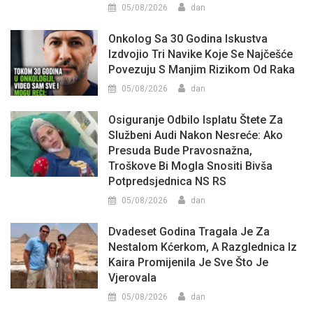
05/08/2026
dan
Onkolog Sa 30 Godina Iskustva
Izdvojio Tri Navike Koje Se Najčešće
Povezuju S Manjim Rizikom Od Raka
05/08/2026
dan
Osiguranje Odbilo Isplatu Štete Za
Službeni Audi Nakon Nesreće: Ako
Presuda Bude Pravosnažna,
Troškove Bi Mogla Snositi Bivša
Potpredsjednica NS RS
05/08/2026
dan
Dvadeset Godina Tragala Je Za
Nestalom Kćerkom, A Razglednica Iz
Kaira Promijenila Je Sve Što Je
Vjerovala
05/08/2026
dan