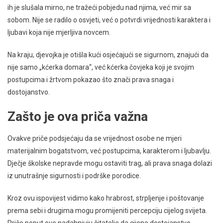
ih je slušala mirno, ne tražeći pobjedu nad njima, već mir sa
sobom. Nije se radilo o osvjeti, već o potvrdi vrijednosti karaktera i
ljubavi koja nije mjerljiva novcem.
Na kraju, djevojka je otišla kući osjećajući se sigurnom, znajući da
nije samo „kćerka domara“, već kćerka čovjeka koji je svojim
postupcima i žrtvom pokazao što znači prava snaga i
dostojanstvo.
Zašto je ova priča važna
Ovakve priče podsjećaju da se vrijednost osobe ne mjeri
materijalnim bogatstvom, već postupcima, karakterom i ljubavlju.
Dječje školske nepravde mogu ostaviti trag, ali prava snaga dolazi
iz unutrašnje sigurnosti i podrške porodice.
Kroz ovu ispovijest vidimo kako hrabrost, strpljenje i poštovanje
prema sebi i drugima mogu promijeniti percepciju cijelog svijeta.
Priče poput ove nadahnjuju čitatelje da cijene dostojanstvo,