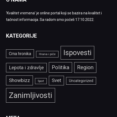
‘Kvalitet vremena’ je online portal koji se bazira na kvalitet i
tačnost informacija. Sa radom smo počeli 17.10.2022.
KATEGORIJE
Ispovesti
Crna hronika
Hrana i piće
Politika
Region
Lepota i zdravlje
Showbizz
Svet
Uncategorized
Sport
Zanimljivosti