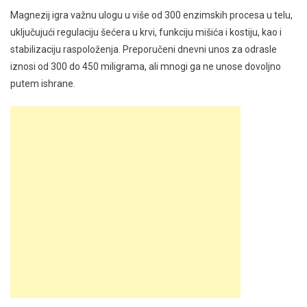
Magnezij igra važnu ulogu u više od 300 enzimskih procesa u telu,
uključujući regulaciju šećera u krvi, funkciju mišića i kostiju, kao i
stabilizaciju raspoloženja. Preporučeni dnevni unos za odrasle
iznosi od 300 do 450 miligrama, ali mnogi ga ne unose dovoljno
putem ishrane.