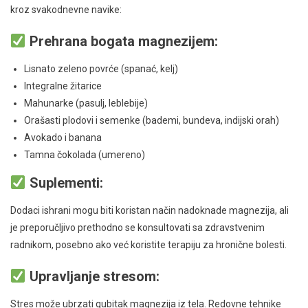
kroz svakodnevne navike:
Prehrana bogata magnezijem:
Lisnato zeleno povrće (spanać, kelj)
Integralne žitarice
Mahunarke (pasulj, leblebije)
Orašasti plodovi i semenke (bademi, bundeva, indijski orah)
Avokado i banana
Tamna čokolada (umereno)
Suplementi:
Dodaci ishrani mogu biti koristan način nadoknade magnezija, ali
je preporučljivo prethodno se konsultovati sa zdravstvenim
radnikom, posebno ako već koristite terapiju za hronične bolesti.
Upravljanje stresom:
Stres može ubrzati gubitak magnezija iz tela. Redovne tehnike