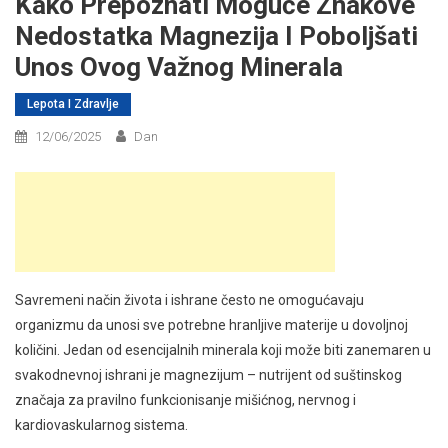
Kako Prepoznati Moguće Znakove
Nedostatka Magnezija I Poboljšati
Unos Ovog Važnog Minerala
Lepota I Zdravlje
12/06/2025
Dan
Savremeni način života i ishrane često ne omogućavaju
organizmu da unosi sve potrebne hranljive materije u dovoljnoj
količini. Jedan od esencijalnih minerala koji može biti zanemaren u
svakodnevnoj ishrani je magnezijum – nutrijent od suštinskog
značaja za pravilno funkcionisanje mišićnog, nervnog i
kardiovaskularnog sistema.