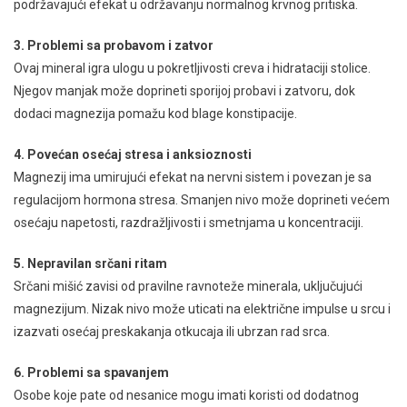
podržavajući efekat u održavanju normalnog krvnog pritiska.
3. Problemi sa probavom i zatvor
Ovaj mineral igra ulogu u pokretljivosti creva i hidrataciji stolice.
Njegov manjak može doprineti sporijoj probavi i zatvoru, dok
dodaci magnezija pomažu kod blage konstipacije.
4. Povećan osećaj stresa i anksioznosti
Magnezij ima umirujući efekat na nervni sistem i povezan je sa
regulacijom hormona stresa. Smanjen nivo može doprineti većem
osećaju napetosti, razdražljivosti i smetnjama u koncentraciji.
5. Nepravilan srčani ritam
Srčani mišić zavisi od pravilne ravnoteže minerala, uključujući
magnezijum. Nizak nivo može uticati na električne impulse u srcu i
izazvati osećaj preskakanja otkucaja ili ubrzan rad srca.
6. Problemi sa spavanjem
Osobe koje pate od nesanice mogu imati koristi od dodatnog