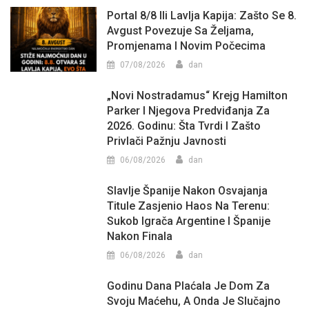
Portal 8/8 Ili Lavlja Kapija: Zašto Se 8.
Avgust Povezuje Sa Željama,
Promjenama I Novim Počecima
07/08/2026
dan
„Novi Nostradamus“ Krejg Hamilton
Parker I Njegova Predviđanja Za
2026. Godinu: Šta Tvrdi I Zašto
Privlači Pažnju Javnosti
06/08/2026
dan
Slavlje Španije Nakon Osvajanja
Titule Zasjenio Haos Na Terenu:
Sukob Igrača Argentine I Španije
Nakon Finala
06/08/2026
dan
Godinu Dana Plaćala Je Dom Za
Svoju Maćehu, A Onda Je Slučajno