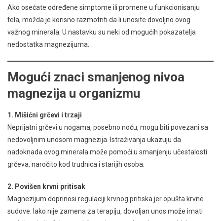
Ako osećate određene simptome ili promene u funkcionisanju
tela, možda je korisno razmotriti da li unosite dovoljno ovog
važnog minerala. U nastavku su neki od mogućih pokazatelja
nedostatka magnezijuma.
Mogući znaci smanjenog nivoa
magnezija u organizmu
1. Mišićni grčevi i trzaji
Neprijatni grčevi u nogama, posebno noću, mogu biti povezani sa
nedovoljnim unosom magnezija. Istraživanja ukazuju da
nadoknada ovog minerala može pomoći u smanjenju učestalosti
grčeva, naročito kod trudnica i starijih osoba.
2. Povišen krvni pritisak
Magnezijum doprinosi regulaciji krvnog pritiska jer opušta krvne
sudove. Iako nije zamena za terapiju, dovoljan unos može imati