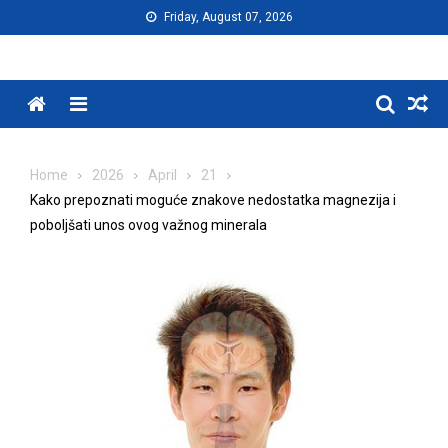
Skip
Friday, August 07, 2026
to
content
Menu
Home
2026
April
21
Kako prepoznati moguće znakove nedostatka magnezija i
poboljšati unos ovog važnog minerala