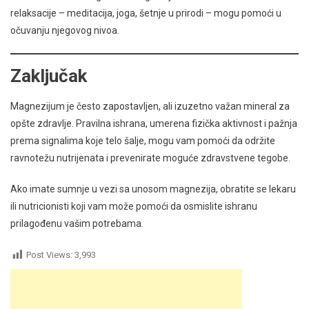
relaksacije – meditacija, joga, šetnje u prirodi – mogu pomoći u
očuvanju njegovog nivoa.
Zaključak
Magnezijum je često zapostavljen, ali izuzetno važan mineral za
opšte zdravlje. Pravilna ishrana, umerena fizička aktivnost i pažnja
prema signalima koje telo šalje, mogu vam pomoći da održite
ravnotežu nutrijenata i prevenirate moguće zdravstvene tegobe.
Ako imate sumnje u vezi sa unosom magnezija, obratite se lekaru
ili nutricionisti koji vam može pomoći da osmislite ishranu
prilagođenu vašim potrebama.
Post Views:
3,993