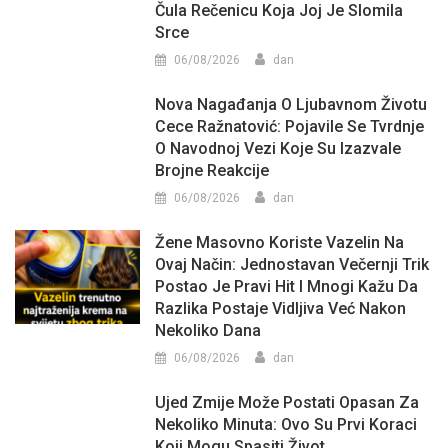
Čula Rečenicu Koja Joj Je Slomila
Srce
06/08/2026
dan
Nova Nagađanja O Ljubavnom Životu
Cece Ražnatović: Pojavile Se Tvrdnje
O Navodnoj Vezi Koje Su Izazvale
Brojne Reakcije
06/08/2026
dan
Žene Masovno Koriste Vazelin Na
Ovaj Način: Jednostavan Večernji Trik
Postao Je Pravi Hit I Mnogi Kažu Da
Razlika Postaje Vidljiva Već Nakon
Nekoliko Dana
06/08/2026
dan
Ujed Zmije Može Postati Opasan Za
Nekoliko Minuta: Ovo Su Prvi Koraci
Koji Mogu Spasiti Život