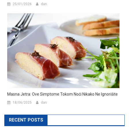
25/01/2026
dan
Masna Jetra: Ove Simptome Tokom Noći Nikako Ne Ignorišite
18/06/2025
dan
RECENT POSTS