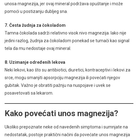
unosa magnezija, jer ovaj mineral podržava opuštanje i može
pomoći u postizanju dubljeg sna.
7. Česta žudnja za čokoladom
Tamna čokolada sadrži relativno visok nivo magnezija. Iako nije
jedini razlog, žudnja za čokoladom ponekad se tumači kao signal
tela da mu nedostaje ovaj mineral.
8. Uzimanje određenih lekova
Neki lekovi, kao što su antibiotici, diuretici, kontraceptivi i lekovi za
srce, mogu smanjiti apsorpciju magnezija ili povećati njegov
gubitak. Važno je obratiti pažnju na nuspojave i uvek se
posavetovati sa lekarom.
Kako povećati unos magnezija?
Ukoliko prepoznate neke od navedenih simptoma i sumnjate na
nedostatak, postoje praktični načini da povećate unos magnezija