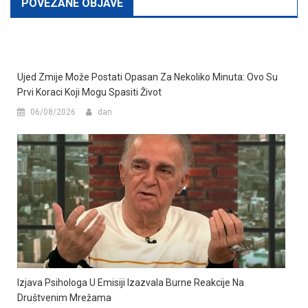
POVEZANE OBJAVE
Ujed Zmije Može Postati Opasan Za Nekoliko Minuta: Ovo Su
Prvi Koraci Koji Mogu Spasiti Život
06/08/2026
dan
Izjava Psihologa U Emisiji Izazvala Burne Reakcije Na
Društvenim Mrežama