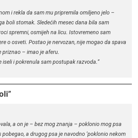
om i rekla da sam mu pripremila omiljeno jelo –
a ga boli stomak. Sledećih mesec dana bila sam
broci spremni, osmijeh na licu. Istovremeno sam
rilere o osveti. Postao je nervozan, nije mogao da spava
je priznao – imao je aferu.
iseli i pokrenula sam postupak razvoda.”
oli”
ovala, a on je – bez mog znanja – poklonio mog psa
pas pobegao, a drugog psa je navodno ‘poklonio nekom