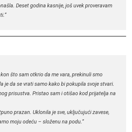
ronašla. Deset godina kasnije, još uvek proveravam
i.”
kon što sam otkrio da me vara, prekinuli smo
a je da se vrati samo kako bi pokupila svoje stvari.
mog prisustva. Pristao sam i otišao kod prijatelja na
tpuno prazan. Uklonila je sve, uključujući zavese,
 samo moju odeću – složenu na podu.”