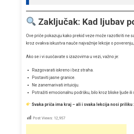
Zaključak: Kad ljubav p
Ove priče pokazuju kako prekid veze može razotkriti ne sam
kroz ovakva iskustva nauče najvažnije lekcije o poverenj
Ako se i vi suočavate s izazovima u vezi, važno je:
Razgovarati iskreno i bez straha.
Postaviti jasne granice.
Ne zanemarivati intuiciju.
Potražiti emocionalnu podršku, bilo kroz bliske ljude ili
Svaka priča ima kraj – ali i svaka lekcija nosi priliku
Post Views:
12,957