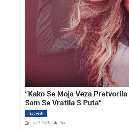
“Kako Se Moja Veza Pretvorila
Sam Se Vratila S Puta”
Ispovesti
10/06/2025
Dan