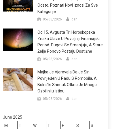
Odsto, Poznati Novi Iznosi Za Sve
Kategorije
05/08/2026
dan
Od 15. Avgusta Tri Horoskopska
Znaka Ulaze U Povoljniji Finansijski
Period: Dugovi Se Smanjuju, A Stare
Želje Ponovo Postaju Dostižne
05/08/2026
dan
Majka Je Vjerovala Da Je Sin
Povrijeđen U Padu S Romobila, A
Bolnički Snimak Otkrio Je Mnogo
Ozbiljniju Istinu
05/08/2026
dan
June 2025
M
T
W
T
F
S
S