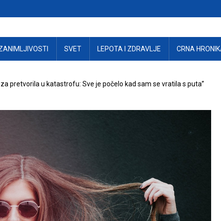
ZANIMLJIVOSTI
SVET
LEPOTA I ZDRAVLJE
CRNA HRONIK
a pretvorila u katastrofu: Sve je počelo kad sam se vratila s puta”