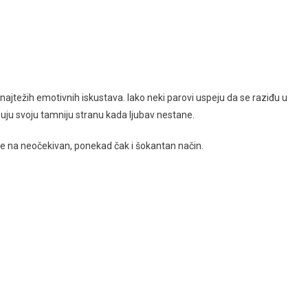
najtežih emotivnih iskustava. Iako neki parovi uspeju da se raziđu u
azuju svoju tamniju stranu kada ljubav nestane.
šile na neočekivan, ponekad čak i šokantan način.