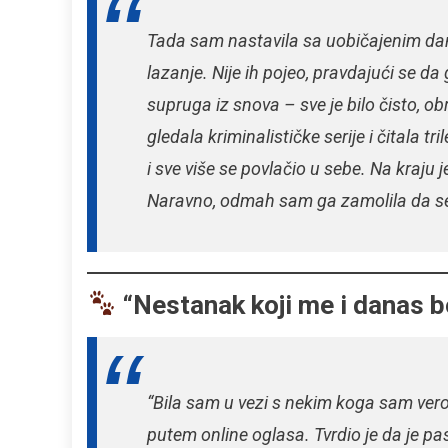
Tada sam nastavila sa uobičajenim dan
lazanje. Nije ih pojeo, pravdajući se d
supruga iz snova – sve je bilo čisto, o
gledala kriminalističke serije i čitala t
i sve više se povlačio u sebe. Na kraju 
Naravno, odmah sam ga zamolila da se 
“Nestanak koji me i danas b
“Bila sam u vezi s nekim koga sam ver
putem online oglasa. Tvrdio je da je 