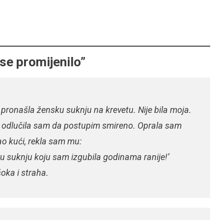
 se promijenilo”
 pronašla žensku suknju na krevetu. Nije bila moja.
odlučila sam da postupim smireno. Oprala sam
ao kući, rekla sam mu:
u suknju koju sam izgubila godinama ranije!’
oka i straha.