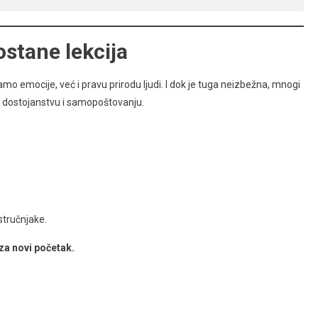
ostane lekcija
o emocije, već i pravu prirodu ljudi. I dok je tuga neizbežna, mnogi
u, dostojanstvu i samopoštovanju.
 stručnjake.
 za novi početak.