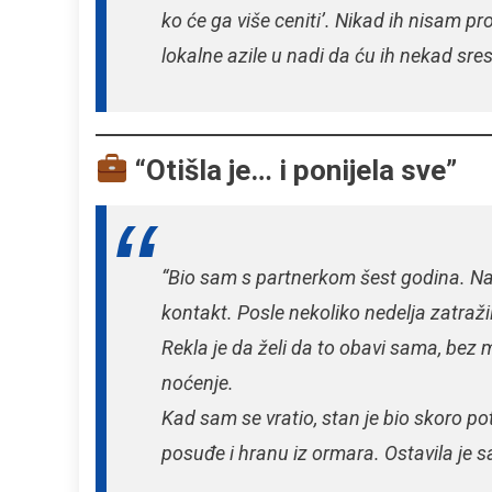
ko će ga više ceniti’. Nikad ih nisam p
lokalne azile u nadi da ću ih nekad srest
“Otišla je… i ponijela sve”
“Bio sam s partnerkom šest godina. Na
kontakt. Posle nekoliko nedelja zatražil
Rekla je da želi da to obavi sama, bez 
noćenje.
Kad sam se vratio, stan je bio skoro po
posuđe i hranu iz ormara. Ostavila je