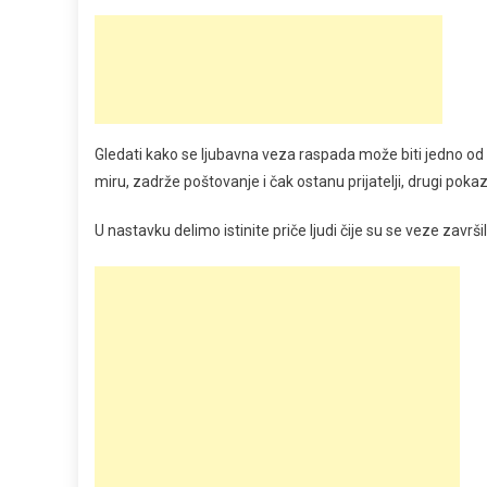
Gledati kako se ljubavna veza raspada može biti jedno od 
miru, zadrže poštovanje i čak ostanu prijatelji, drugi pok
U nastavku delimo istinite priče ljudi čije su se veze zavr