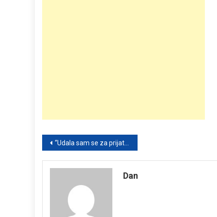
Post
“Udala sam se za prijatelja zbog papira – a sada ne znam šta da radim”
navigation
Dan