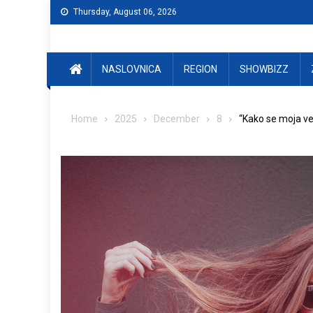
Skip
Thursday, August 06, 2026
to
content
NASLOVNICA
REGION
SHOWBIZZ
Home
2025
December
8
“Kako se moja vez