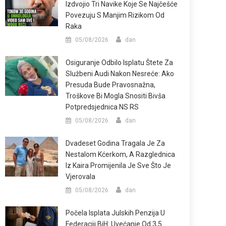
Izdvojio Tri Navike Koje Se Najčešće
Povezuju S Manjim Rizikom Od
Raka
05/08/2026
dan
Osiguranje Odbilo Isplatu Štete Za
Službeni Audi Nakon Nesreće: Ako
Presuda Bude Pravosnažna,
Troškove Bi Mogla Snositi Bivša
Potpredsjednica NS RS
05/08/2026
dan
Dvadeset Godina Tragala Je Za
Nestalom Kćerkom, A Razglednica
Iz Kaira Promijenila Je Sve Što Je
Vjerovala
05/08/2026
dan
Počela Isplata Julskih Penzija U
Federaciji BiH: Uvećanje Od 3,5