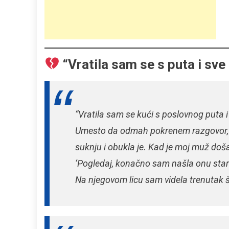
“Vratila sam se s puta i sve
“Vratila sam se kući s poslovnog puta i
Umesto da odmah pokrenem razgovor, 
suknju i obukla je. Kad je moj muž doš
‘Pogledaj, konačno sam našla onu star
Na njegovom licu sam videla trenutak š