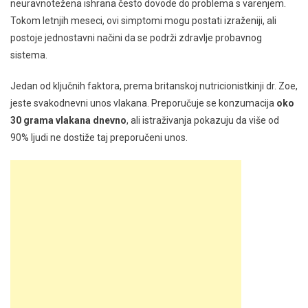
neuravnotežena ishrana često dovode do problema s varenjem.
Tokom letnjih meseci, ovi simptomi mogu postati izraženiji, ali
postoje jednostavni načini da se podrži zdravlje probavnog
sistema.
Jedan od ključnih faktora, prema britanskoj nutricionistkinji dr. Zoe,
jeste svakodnevni unos vlakana. Preporučuje se konzumacija
oko
30 grama vlakana dnevno
, ali istraživanja pokazuju da više od
90% ljudi ne dostiže taj preporučeni unos.