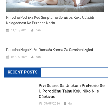
Prirodna Podrška Kod Simptoma Gorušice: Kako Ublažiti
Nelagodnost Na Prirodan Način
11/06/2025
dan
Prirodna Nega Kože: Domaća Krema Za Osvežen Izgled
06/07/2025
dan
RECENT POSTS
Prvi Susret Sa Unukom Pretvorio Se
U Porodičnu Tajnu Koju Niko Nije
Očekivao
08/08/2026
dan