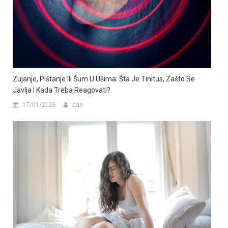
Zujanje, Pištanje Ili Šum U Ušima: Šta Je Tinitus, Zašto Se
Javlja I Kada Treba Reagovati?
17/01/2026
dan