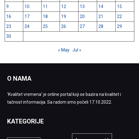
9
10
11
12
13
14
15
16
17
18
19
20
21
22
23
24
25
26
27
28
29
30
« May
Jul »
O NAMA
‘Kvalitet vremena’ je online portal koji se bazira na kvalitet i
tačnost informacija. Sa radom smo počeli 17.10.2022.
KATEGORIJE