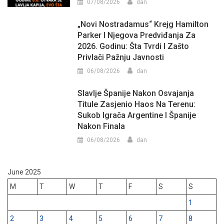
07/08/2026
dan
„Novi Nostradamus“ Krejg Hamilton
Parker I Njegova Predviđanja Za
2026. Godinu: Šta Tvrdi I Zašto
Privlači Pažnju Javnosti
06/08/2026
dan
Slavlje Španije Nakon Osvajanja
Titule Zasjenio Haos Na Terenu:
Sukob Igrača Argentine I Španije
Nakon Finala
06/08/2026
dan
June 2025
M
T
W
T
F
S
S
1
2
3
4
5
6
7
8