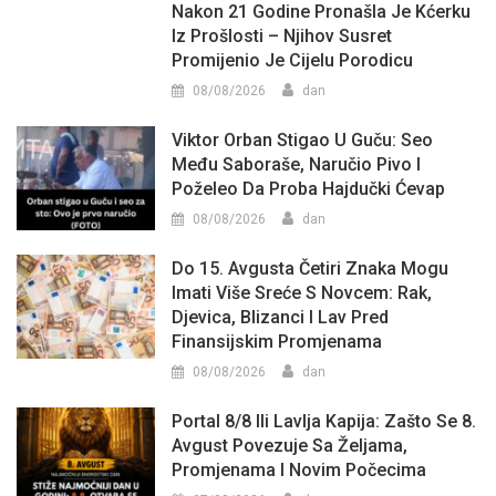
Nakon 21 Godine Pronašla Je Kćerku
Iz Prošlosti – Njihov Susret
Promijenio Je Cijelu Porodicu
08/08/2026
dan
Viktor Orban Stigao U Guču: Seo
Među Saboraše, Naručio Pivo I
Poželeo Da Proba Hajdučki Ćevap
08/08/2026
dan
Do 15. Avgusta Četiri Znaka Mogu
Imati Više Sreće S Novcem: Rak,
Djevica, Blizanci I Lav Pred
Finansijskim Promjenama
08/08/2026
dan
Portal 8/8 Ili Lavlja Kapija: Zašto Se 8.
Avgust Povezuje Sa Željama,
Promjenama I Novim Počecima