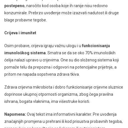
postepeno
, naročito kod osoba koje ih ranije nisu redovno
konzumirale. Prebrzo uvođenje može izazvati nadutost ili druge
blage probavne tegobe.
Crijeva i imunitet
Osim probave, crijeva igraju važnu ulogu i u
funkcionisanju
imunološkog sistema
. Smatra se da se oko 70% imunoloških
ćelija nalazi upravo u crijevima. One su dio složenog sistema koji
pomaže telu da prepozna i odgovori na potencijalne prijetnje, a
pritom ne napada sopstvena zdrava tkiva.
Zdrava crijevna mikrobiota i dobro funkcionisanje crijevne sluznice
doprinose ukupnoj otpornosti organizma, zbog čega pravilna
ishrana, bogata vlaknima, ima višestruke koristi.
Napomena:
Ovaj tekst ima informativni karakter. Pre uvođenja
značajnijih promjena u prehrani ili kod prisustva probavnih tegoba,