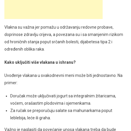
Vlakna su važna jer pomažu u održavanju redovne probave,
doprinose zdravlju crijeva, a povezana su i sa smanjenim rizikom
od hroničnih stanja poput srčanih bolesti, dijabetesa tipa 2 i
određenih oblika raka.
Kako uključiti više vlakana u ishranu?
Uvođenje vlakana u svakodnevni meni može biti jednostavno. Na
primer:
Doručak može uključivati jogurt sa integralnim žitaricama,
voćem, orašastim plodovima i sjemenkama.
Za ručak se preporučuju salate sa mahunarkama poput
leblebija, leće ili graha.
Važno je naglasiti da povećanje unosa vlakana treba da bude