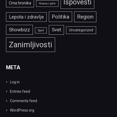
Ispovesti
Crna hronika
Hrana i piće
Politika
Region
Lepota i zdravlje
Showbizz
Svet
Uncategorized
Sport
Zanimljivosti
META
Log in
Entries feed
Comments feed
WordPress.org