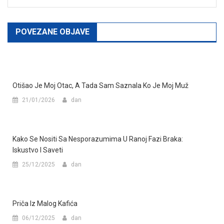
POVEZANE OBJAVE
Otišao Je Moj Otac, A Tada Sam Saznala Ko Je Moj Muž
21/01/2026
dan
Kako Se Nositi Sa Nesporazumima U Ranoj Fazi Braka:
Iskustvo I Saveti
25/12/2025
dan
Priča Iz Malog Kafića
06/12/2025
dan