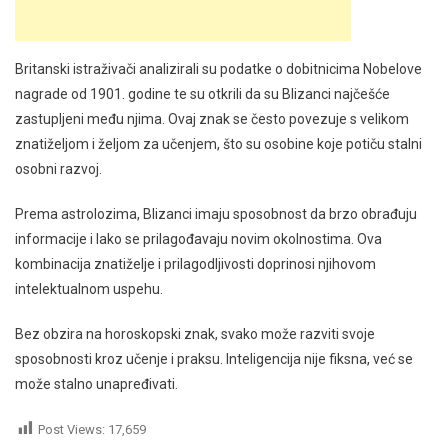
Britanski istraživači analizirali su podatke o dobitnicima Nobelove
nagrade od 1901. godine te su otkrili da su Blizanci najčešće
zastupljeni među njima. Ovaj znak se često povezuje s velikom
znatiželjom i željom za učenjem, što su osobine koje potiču stalni
osobni razvoj.
Prema astrolozima, Blizanci imaju sposobnost da brzo obrađuju
informacije i lako se prilagođavaju novim okolnostima. Ova
kombinacija znatiželje i prilagodljivosti doprinosi njihovom
intelektualnom uspehu.
Bez obzira na horoskopski znak, svako može razviti svoje
sposobnosti kroz učenje i praksu. Inteligencija nije fiksna, već se
može stalno unapređivati.
Post Views:
17,659