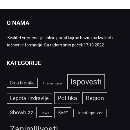
O NAMA
‘Kvalitet vremena’ je online portal koji se bazira na kvalitet i
tačnost informacija. Sa radom smo počeli 17.10.2022.
KATEGORIJE
Ispovesti
Crna hronika
Hrana i piće
Politika
Region
Lepota i zdravlje
Showbizz
Svet
Uncategorized
Sport
Zanimljivosti