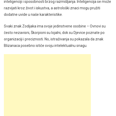
inteligenciji i sposobnosti brzog razmišljanja. Inteligencija se može
razvijati kroz život i iskustva, a astrološki znaci mogu pružiti
dodatne uvide u naše karakteristike.
Svaki znak Zodijaka ima svoje jedinstvene osobine – Ovnovi su
često nezavisni, Škorpioni su lojalni, dok su Djevice poznate po
organizaciji i preciznosti. No, istraživanja su pokazala da znak
Blizanaca posebno ističe svoju intelektualnu snagu.