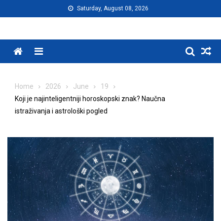
Skip
Saturday, August 08, 2026
to
content
Menu
Home
2026
June
19
Koji je najinteligentniji horoskopski znak? Naučna
istraživanja i astrološki pogled