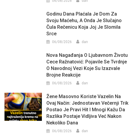
06/08/2026
dan
Godinu Dana Plaćala Je Dom Za
Svoju Maćehu, A Onda Je Slučajno
Čula Rečenicu Koja Joj Je Slomila
Srce
06/08/2026
dan
Nova Nagađanja O Ljubavnom Životu
Cece Ražnatović: Pojavile Se Tvrdnje
O Navodnoj Vezi Koje Su Izazvale
Brojne Reakcije
06/08/2026
dan
Žene Masovno Koriste Vazelin Na
Ovaj Način: Jednostavan Večernji Trik
Postao Je Pravi Hit I Mnogi Kažu Da
Razlika Postaje Vidljiva Već Nakon
Nekoliko Dana
06/08/2026
dan