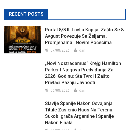
RECENT POSTS
Portal 8/8 Ili Lavlja Kapija: Zašto Se 8.
Avgust Povezuje Sa Željama,
Promjenama I Novim Počecima
07/08/2026
dan
„Novi Nostradamus“ Krejg Hamilton
Parker I Njegova Predviđanja Za
2026. Godinu: Šta Tvrdi I Zašto
Privlači Pažnju Javnosti
06/08/2026
dan
Slavlje Španije Nakon Osvajanja
Titule Zasjenio Haos Na Terenu:
Sukob Igrača Argentine I Španije
Nakon Finala