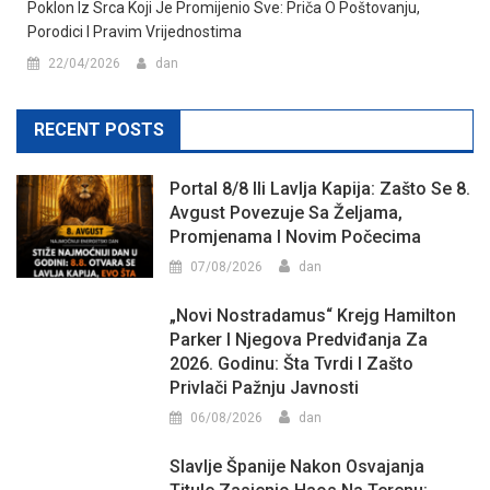
Poklon Iz Srca Koji Je Promijenio Sve: Priča O Poštovanju,
Porodici I Pravim Vrijednostima
22/04/2026
dan
RECENT POSTS
Portal 8/8 Ili Lavlja Kapija: Zašto Se 8.
Avgust Povezuje Sa Željama,
Promjenama I Novim Počecima
07/08/2026
dan
„Novi Nostradamus“ Krejg Hamilton
Parker I Njegova Predviđanja Za
2026. Godinu: Šta Tvrdi I Zašto
Privlači Pažnju Javnosti
06/08/2026
dan
Slavlje Španije Nakon Osvajanja