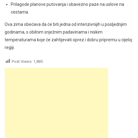
Prilagode planove putovanja i obavezno paze na uslove na
cestama.
Ova zima obećava da će biti jedna od intenzivnijih u posljednjim
godinama, s obilnim snježnim padavinama i niskim
temperaturama koje će zahtijevati oprez i dobru pripremu u cijeloj
regiji.
Post Views:
1,885