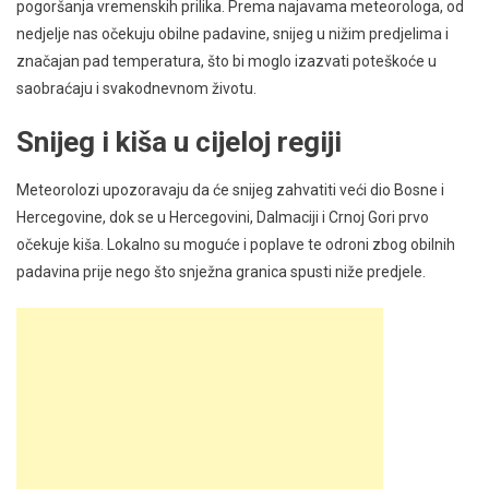
pogoršanja vremenskih prilika. Prema najavama meteorologa, od
nedjelje nas očekuju obilne padavine, snijeg u nižim predjelima i
značajan pad temperatura, što bi moglo izazvati poteškoće u
saobraćaju i svakodnevnom životu.
Snijeg i kiša u cijeloj regiji
Meteorolozi upozoravaju da će snijeg zahvatiti veći dio Bosne i
Hercegovine, dok se u Hercegovini, Dalmaciji i Crnoj Gori prvo
očekuje kiša. Lokalno su moguće i poplave te odroni zbog obilnih
padavina prije nego što snježna granica spusti niže predjele.