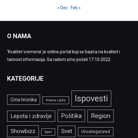
« Dec
Feb »
O NAMA
‘Kvalitet vremena’ je online portal koji se bazira na kvalitet i
tačnost informacija. Sa radom smo počeli 17.10.2022.
KATEGORIJE
Ispovesti
Crna hronika
Hrana i piće
Politika
Region
Lepota i zdravlje
Showbizz
Svet
Uncategorized
Sport