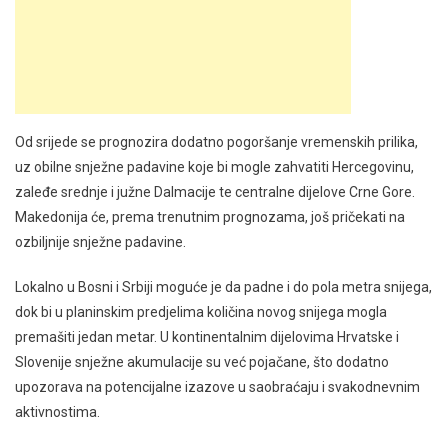
Od srijede se prognozira dodatno pogoršanje vremenskih prilika,
uz obilne snježne padavine koje bi mogle zahvatiti Hercegovinu,
zaleđe srednje i južne Dalmacije te centralne dijelove Crne Gore.
Makedonija će, prema trenutnim prognozama, još pričekati na
ozbiljnije snježne padavine.
Lokalno u Bosni i Srbiji moguće je da padne i do pola metra snijega,
dok bi u planinskim predjelima količina novog snijega mogla
premašiti jedan metar. U kontinentalnim dijelovima Hrvatske i
Slovenije snježne akumulacije su već pojačane, što dodatno
upozorava na potencijalne izazove u saobraćaju i svakodnevnim
aktivnostima.