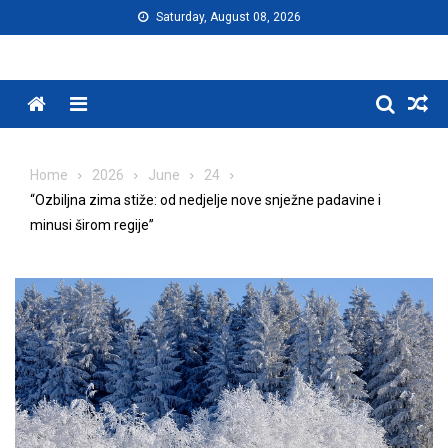
Skip
Saturday, August 08, 2026
to
content
Menu
Home
2026
June
24
“Ozbiljna zima stiže: od nedjelje nove snježne padavine i
minusi širom regije”