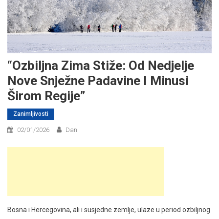
“Ozbiljna Zima Stiže: Od Nedjelje
Nove Snježne Padavine I Minusi
Širom Regije”
Zanimljivosti
02/01/2026
Dan
Bosna i Hercegovina, ali i susjedne zemlje, ulaze u period ozbiljnog