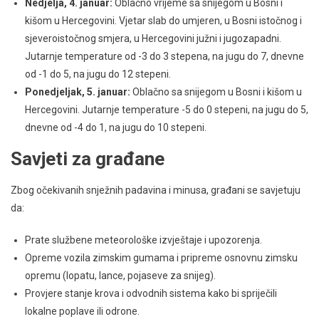
Nedjelja, 4. januar:
Oblačno vrijeme sa snijegom u Bosni i
kišom u Hercegovini. Vjetar slab do umjeren, u Bosni istočnog i
sjeveroistočnog smjera, u Hercegovini južni i jugozapadni.
Jutarnje temperature od -3 do 3 stepena, na jugu do 7, dnevne
od -1 do 5, na jugu do 12 stepeni.
Ponedjeljak, 5. januar:
Oblačno sa snijegom u Bosni i kišom u
Hercegovini. Jutarnje temperature -5 do 0 stepeni, na jugu do 5,
dnevne od -4 do 1, na jugu do 10 stepeni.
Savjeti za građane
Zbog očekivanih snježnih padavina i minusa, građani se savjetuju
da:
Prate službene meteorološke izvještaje i upozorenja.
Opreme vozila zimskim gumama i pripreme osnovnu zimsku
opremu (lopatu, lance, pojaseve za snijeg).
Provjere stanje krova i odvodnih sistema kako bi spriječili
lokalne poplave ili odrone.