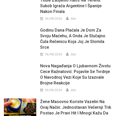
Titule Zasjenio Haos Na Terenu:
Sukob Igrača Argentine I Španije
Nakon Finala
06/08/2026
dan
Godinu Dana Plaćala Je Dom Za
Svoju Maćehu, A Onda Je Slučajno
Čula Rečenicu Koja Joj Je Slomila
Srce
06/08/2026
dan
Nova Nagađanja O Ljubavnom Životu
Cece Ražnatović: Pojavile Se Tvrdnje
O Navodnoj Vezi Koje Su Izazvale
Brojne Reakcije
06/08/2026
dan
Žene Masovno Koriste Vazelin Na
Ovaj Način: Jednostavan Večernji Trik
Postao Je Pravi Hit I Mnogi Kažu Da