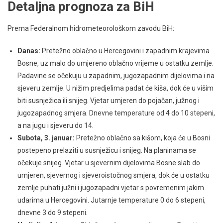
Detaljna prognoza za BiH
Prema Federalnom hidrometeorološkom zavodu BiH:
Danas:
Pretežno oblačno u Hercegovini i zapadnim krajevima
Bosne, uz malo do umjereno oblačno vrijeme u ostatku zemlje.
Padavine se očekuju u zapadnim, jugozapadnim dijelovima i na
sjeveru zemlje. U nižim predjelima padat će kiša, dok će u višim
biti susnježica ili snijeg. Vjetar umjeren do pojačan, južnog i
jugozapadnog smjera. Dnevne temperature od 4 do 10 stepeni,
a na jugu i sjeveru do 14.
Subota, 3. januar:
Pretežno oblačno sa kišom, koja će u Bosni
postepeno prelaziti u susnježicu i snijeg. Na planinama se
očekuje snijeg. Vjetar u sjevernim dijelovima Bosne slab do
umjeren, sjevernog i sjeveroistočnog smjera, dok će u ostatku
zemlje puhati južni i jugozapadni vjetar s povremenim jakim
udarima u Hercegovini. Jutarnje temperature 0 do 6 stepeni,
dnevne 3 do 9 stepeni.