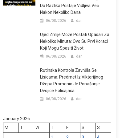
Da Razlika Postaje Vidljiva Već
Nakon Nekoliko Dana
06/08/2026
dan
Ujed Zmije Može Postati Opasan Za
Nekoliko Minuta: Ovo Su Prvi Koraci
Koji Mogu Spasiti Život
06/08/2026
dan
Rutinska Kontrola Završila Se
Lisicama: Predmet Iz Viktorijinog
Džepa Promenio Je Ponašanje
Dvojice Policajaca
06/08/2026
dan
January 2026
M
T
W
T
F
S
S
1
2
3
4