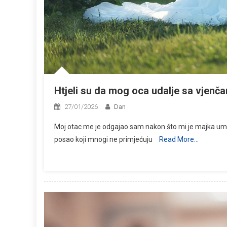
Htjeli su da mog oca udalje sa vjenča
27/01/2026
Dan
Moj otac me je odgajao sam nakon što mi je majka umrl
posao koji mnogi ne primjećuju
Read More…