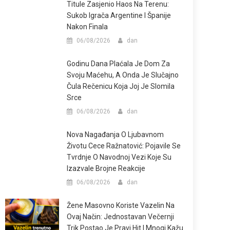
Titule Zasjenio Haos Na Terenu:
Sukob Igrača Argentine I Španije
Nakon Finala
06/08/2026
dan
Godinu Dana Plaćala Je Dom Za
Svoju Maćehu, A Onda Je Slučajno
Čula Rečenicu Koja Joj Je Slomila
Srce
06/08/2026
dan
Nova Nagađanja O Ljubavnom
Životu Cece Ražnatović: Pojavile Se
Tvrdnje O Navodnoj Vezi Koje Su
Izazvale Brojne Reakcije
06/08/2026
dan
Žene Masovno Koriste Vazelin Na
Ovaj Način: Jednostavan Večernji
Trik Postao Je Pravi Hit I Mnogi Kažu