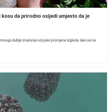
 kosu da prirodno osijedi umjesto da je
a mnogo dublje značenje od puke promjene izgleda. Iako se na