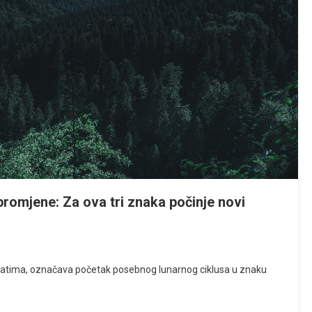
promjene: Za ova tri znaka počinje novi
m satima, označava početak posebnog lunarnog ciklusa u znaku