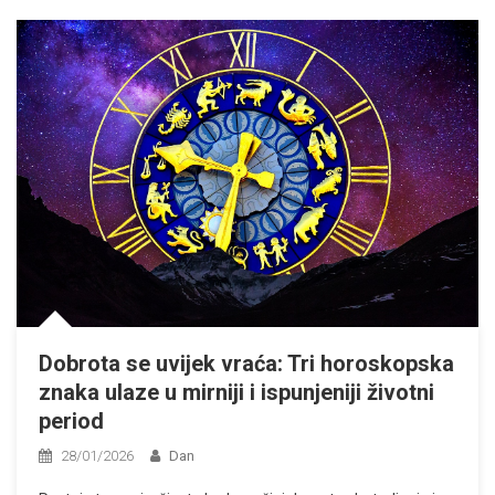
Dobrota se uvijek vraća: Tri horoskopska
znaka ulaze u mirniji i ispunjeniji životni
period
28/01/2026
Dan