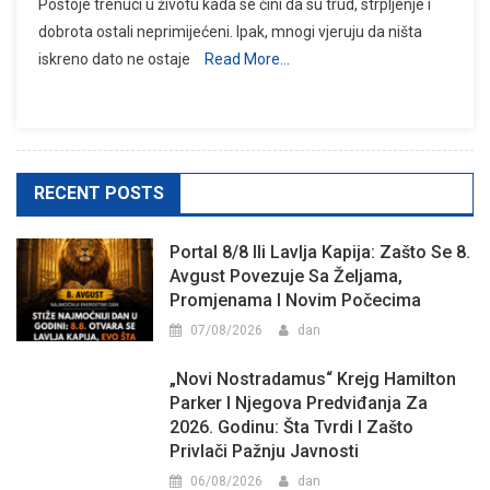
Postoje trenuci u životu kada se čini da su trud, strpljenje i
dobrota ostali neprimijećeni. Ipak, mnogi vjeruju da ništa
iskreno dato ne ostaje
Read More…
RECENT POSTS
Portal 8/8 Ili Lavlja Kapija: Zašto Se 8.
Avgust Povezuje Sa Željama,
Promjenama I Novim Počecima
07/08/2026
dan
„Novi Nostradamus“ Krejg Hamilton
Parker I Njegova Predviđanja Za
2026. Godinu: Šta Tvrdi I Zašto
Privlači Pažnju Javnosti
06/08/2026
dan