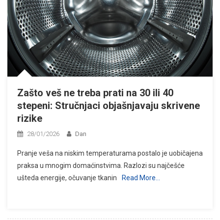
Zašto veš ne treba prati na 30 ili 40
stepeni: Stručnjaci objašnjavaju skrivene
rizike
28/01/2026
Dan
Pranje veša na niskim temperaturama postalo je uobičajena
praksa u mnogim domaćinstvima. Razlozi su najčešće
ušteda energije, očuvanje tkanin
Read More…