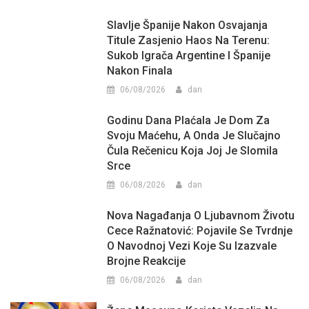
Slavlje Španije Nakon Osvajanja
Titule Zasjenio Haos Na Terenu:
Sukob Igrača Argentine I Španije
Nakon Finala
06/08/2026
dan
Godinu Dana Plaćala Je Dom Za
Svoju Maćehu, A Onda Je Slučajno
Čula Rečenicu Koja Joj Je Slomila
Srce
06/08/2026
dan
Nova Nagađanja O Ljubavnom Životu
Cece Ražnatović: Pojavile Se Tvrdnje
O Navodnoj Vezi Koje Su Izazvale
Brojne Reakcije
06/08/2026
dan