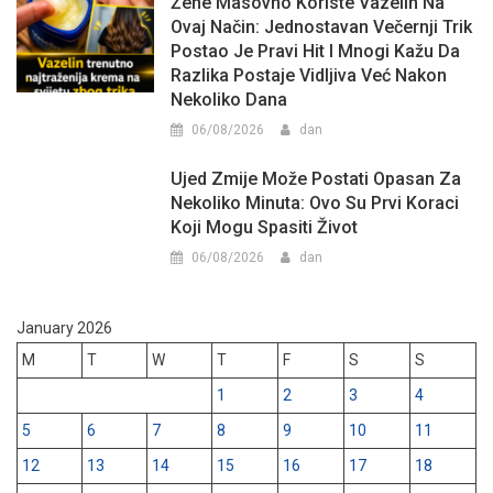
Žene Masovno Koriste Vazelin Na
Ovaj Način: Jednostavan Večernji Trik
Postao Je Pravi Hit I Mnogi Kažu Da
Razlika Postaje Vidljiva Već Nakon
Nekoliko Dana
06/08/2026
dan
Ujed Zmije Može Postati Opasan Za
Nekoliko Minuta: Ovo Su Prvi Koraci
Koji Mogu Spasiti Život
06/08/2026
dan
January 2026
M
T
W
T
F
S
S
1
2
3
4
5
6
7
8
9
10
11
12
13
14
15
16
17
18