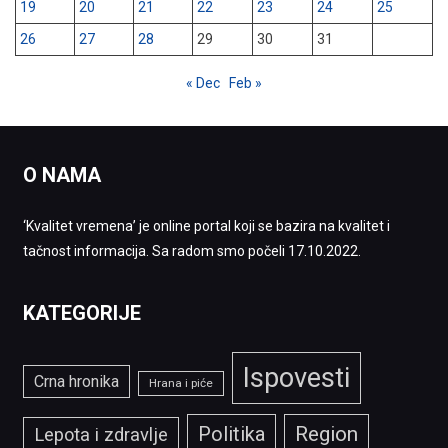
19
20
21
22
23
24
25
26
27
28
29
30
31
« Dec
Feb »
O NAMA
‘Kvalitet vremena’ je online portal koji se bazira na kvalitet i
tačnost informacija. Sa radom smo počeli 17.10.2022.
KATEGORIJE
Ispovesti
Crna hronika
Hrana i piće
Politika
Region
Lepota i zdravlje