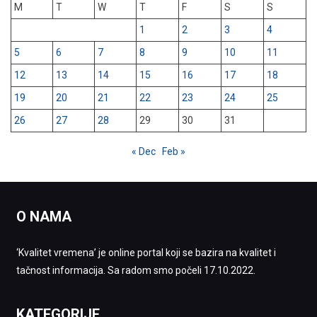
M
T
W
T
F
S
S
1
2
3
4
5
6
7
8
9
10
11
12
13
14
15
16
17
18
19
20
21
22
23
24
25
26
27
28
29
30
31
« Dec
Feb »
O NAMA
‘Kvalitet vremena’ je online portal koji se bazira na kvalitet i
tačnost informacija. Sa radom smo počeli 17.10.2022.
KATEGORIJE