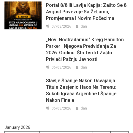
Portal 8/8 Ili Lavlja Kapija: Zašto Se 8.
Avgust Povezuje Sa Željama,
Promjenama I Novim Počecima
07/08/2026
dan
„Novi Nostradamus“ Krejg Hamilton
Parker I Njegova Predviđanja Za
2026. Godinu: Šta Tvrdi I Zašto
Privlači Pažnju Javnosti
06/08/2026
dan
Slavlje Španije Nakon Osvajanja
Titule Zasjenio Haos Na Terenu:
Sukob Igrača Argentine I Španije
Nakon Finala
06/08/2026
dan
January 2026