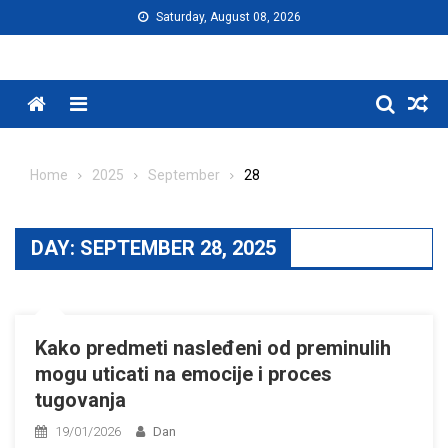
Skip
Saturday, August 08, 2026
to
content
Menu
Home
2025
September
28
DAY:
SEPTEMBER 28, 2025
Kako predmeti nasleđeni od preminulih
mogu uticati na emocije i proces
tugovanja
19/01/2026
Dan