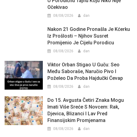
U Porodičnu Tajnu Koju Niko Nije
Očekivao
08/08/2026
dan
Nakon 21 Godine Pronašla Je Kćerku
Iz Prošlosti – Njihov Susret
Promijenio Je Cijelu Porodicu
08/08/2026
dan
Viktor Orban Stigao U Guču: Seo
Među Saboraše, Naručio Pivo I
Poželeo Da Proba Hajdučki Ćevap
08/08/2026
dan
Do 15. Avgusta Četiri Znaka Mogu
Imati Više Sreće S Novcem: Rak,
Djevica, Blizanci I Lav Pred
Finansijskim Promjenama
08/08/2026
dan