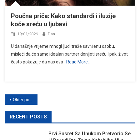
Poučna priča: Kako standardi i iluzije
koče sreću u ljubavi
19/01/2026
Dan
U današnje vrijeme mnogi ljudi traže savršenu osobu,
misleći da će samo idealan partner donijeti sreću. Ipak, život
često pokazuje da nas ova
Read More…
Posts
Older posts
navigation
RECENT POSTS
Prvi Susret Sa Unukom Pretvorio Se