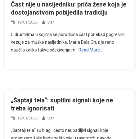
Čast nije u nasljedniku: priča žene koja je
dostojanstvom pobijedila tradiciju
19/01/2026
Dan
U društvima u kojima se porodična čast ponekad pogrešno
vezuje za muške nasljednike, Maria Dela Cruz je rano
naučila koliko takva očekivanja m
Read More…
„Šaptaji tela“: suptilni signali koje ne
treba ignorisati
19/01/2026
Dan
„Šaptaji tela“ su blagi, često neupadljivi signali koje
organizam šalje kada nešto nije u ravnoteži, navode