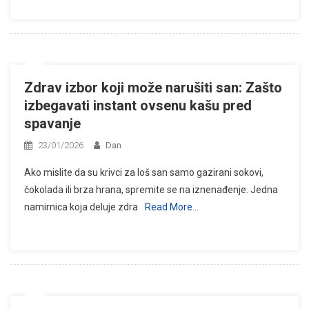
Zdrav izbor koji može narušiti san: Zašto
izbegavati instant ovsenu kašu pred
spavanje
23/01/2026
Dan
Ako mislite da su krivci za loš san samo gazirani sokovi,
čokolada ili brza hrana, spremite se na iznenađenje. Jedna
namirnica koja deluje zdra
Read More…