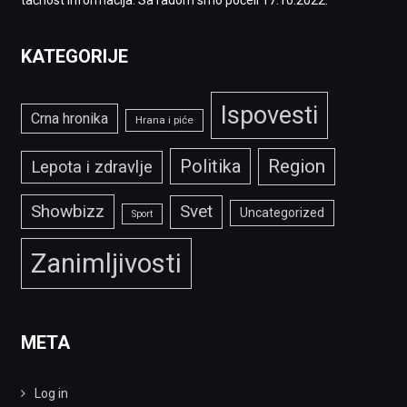
tačnost informacija. Sa radom smo počeli 17.10.2022.
KATEGORIJE
Ispovesti
Crna hronika
Hrana i piće
Politika
Region
Lepota i zdravlje
Showbizz
Svet
Uncategorized
Sport
Zanimljivosti
META
Log in