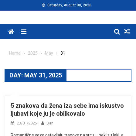
Skip
Saturday, August 08, 2026
to
content
Menu
Home
2025
May
31
DAY:
MAY 31, 2025
5 znakova da žena iza sebe ima iskustvo
ljubavi koje ju je oblikovalo
23/01/2026
Dan
Romantične veze ostavljaju tragove na srcu – neki su laki, a