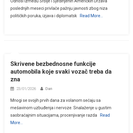
Odnosi između Srbije i Sjedinjenih Američkih Država
poslednjih meseci privlače pažnju javnosti zbog niza
političkih poruka, izjava i diplomatsk
Read More…
Skrivene bezbednosne funkcije
automobila koje svaki vozač treba da
zna
23/01/2026
Dan
Mnogi se svojih prvih dana za volanom sećaju sa
mešavinom uzbuđenja i nervoze. Snalaženje u gustim
saobraćajnim situacijama, procenjivanje razda
Read
More…