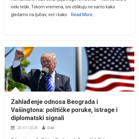
neki teški. Tokom vremena, oni oblikuju ne samo kako
gledamo na ljubav, već i kako
Read More…
Zahlađenje odnosa Beograda i
Vašingtona: političke poruke, istrage i
diplomatski signali
23/01/2026
Dan