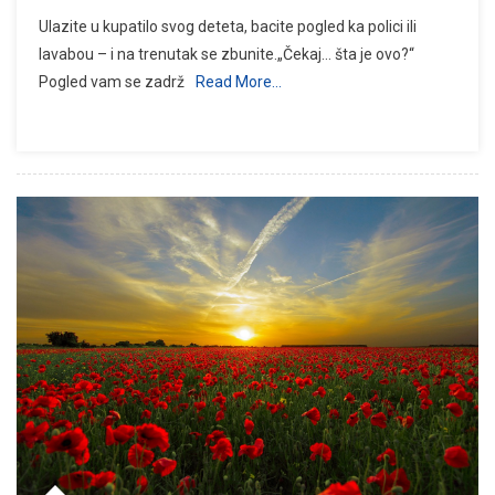
Ulazite u kupatilo svog deteta, bacite pogled ka polici ili
lavabou – i na trenutak se zbunite.„Čekaj… šta je ovo?“
Pogled vam se zadrž
Read More…