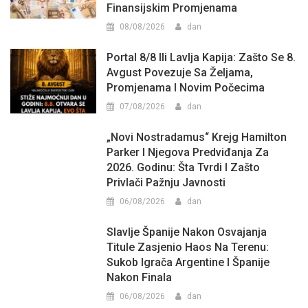
Finansijskim Promjenama
08/08/2026
dan
Portal 8/8 Ili Lavlja Kapija: Zašto Se 8.
Avgust Povezuje Sa Željama,
Promjenama I Novim Počecima
07/08/2026
dan
„Novi Nostradamus“ Krejg Hamilton
Parker I Njegova Predviđanja Za
2026. Godinu: Šta Tvrdi I Zašto
Privlači Pažnju Javnosti
06/08/2026
dan
Slavlje Španije Nakon Osvajanja
Titule Zasjenio Haos Na Terenu:
Sukob Igrača Argentine I Španije
Nakon Finala
06/08/2026
dan