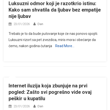
Luksuzni odmor koji je razotkrio istinu:
Kako sam shvatila da ljubav bez empatije
nije ljubav
23/01/2026
Dan
Trebalo je to da bude putovanje koje će nas ponovo spojiti.
Luksuzni rizort sa pet zvezdica, miris mora i obećanje da
ćemo, nakon godina ćutanja
Read More…
Internet iluzija koja zbunjuje na prvi
pogled: Zašto svi pogrešno vide ovaj
peškir u kupatilu
23/01/2026
Dan