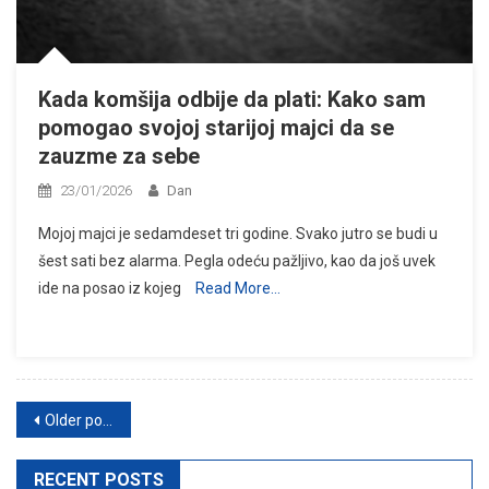
Kada komšija odbije da plati: Kako sam
pomogao svojoj starijoj majci da se
zauzme za sebe
23/01/2026
Dan
Mojoj majci je sedamdeset tri godine. Svako jutro se budi u
šest sati bez alarma. Pegla odeću pažljivo, kao da još uvek
ide na posao iz kojeg
Read More…
Posts
Older posts
navigation
RECENT POSTS