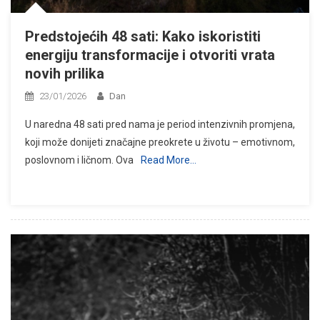
Predstojećih 48 sati: Kako iskoristiti
energiju transformacije i otvoriti vrata
novih prilika
23/01/2026
Dan
U naredna 48 sati pred nama je period intenzivnih promjena,
koji može donijeti značajne preokrete u životu – emotivnom,
poslovnom i ličnom. Ova
Read More…