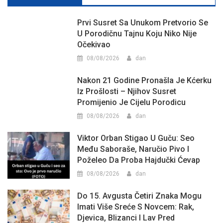
Prvi Susret Sa Unukom Pretvorio Se
U Porodičnu Tajnu Koju Niko Nije
Očekivao
08/08/2026
dan
Nakon 21 Godine Pronašla Je Kćerku
Iz Prošlosti – Njihov Susret
Promijenio Je Cijelu Porodicu
08/08/2026
dan
Viktor Orban Stigao U Guču: Seo
Među Saboraše, Naručio Pivo I
Poželeo Da Proba Hajdučki Ćevap
08/08/2026
dan
Do 15. Avgusta Četiri Znaka Mogu
Imati Više Sreće S Novcem: Rak,
Djevica, Blizanci I Lav Pred