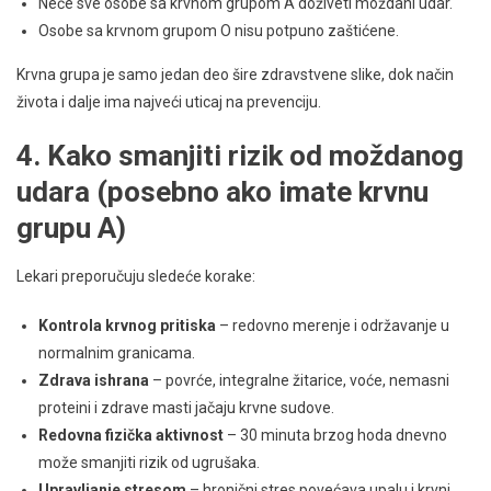
Neće sve osobe sa krvnom grupom A doživeti moždani udar.
Osobe sa krvnom grupom O nisu potpuno zaštićene.
Krvna grupa je samo jedan deo šire zdravstvene slike, dok način
života i dalje ima najveći uticaj na prevenciju.
4. Kako smanjiti rizik od moždanog
udara (posebno ako imate krvnu
grupu A)
Lekari preporučuju sledeće korake:
Kontrola krvnog pritiska
– redovno merenje i održavanje u
normalnim granicama.
Zdrava ishrana
– povrće, integralne žitarice, voće, nemasni
proteini i zdrave masti jačaju krvne sudove.
Redovna fizička aktivnost
– 30 minuta brzog hoda dnevno
može smanjiti rizik od ugrušaka.
Upravljanje stresom
– hronični stres povećava upalu i krvni