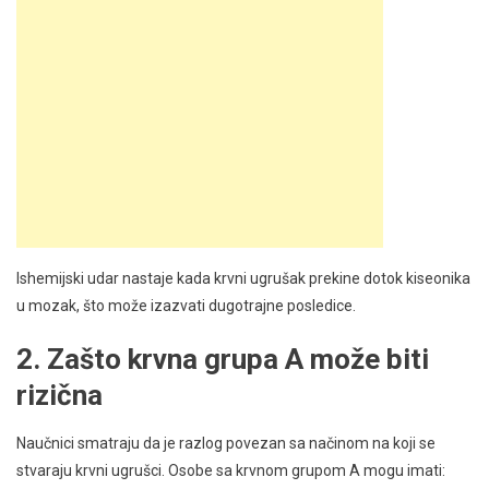
Ishemijski udar nastaje kada krvni ugrušak prekine dotok kiseonika
u mozak, što može izazvati dugotrajne posledice.
2. Zašto krvna grupa A može biti
rizična
Naučnici smatraju da je razlog povezan sa načinom na koji se
stvaraju krvni ugrušci. Osobe sa krvnom grupom A mogu imati: