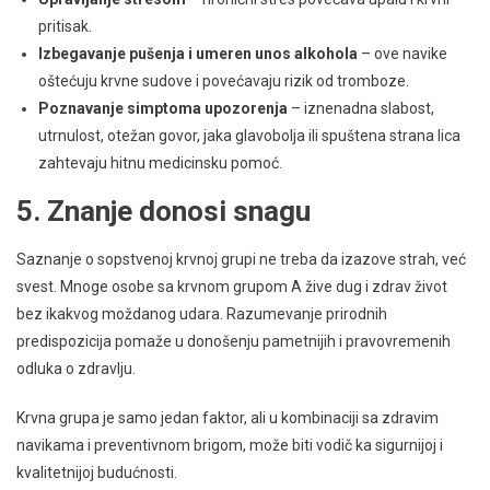
pritisak.
Izbegavanje pušenja i umeren unos alkohola
– ove navike
oštećuju krvne sudove i povećavaju rizik od tromboze.
Poznavanje simptoma upozorenja
– iznenadna slabost,
utrnulost, otežan govor, jaka glavobolja ili spuštena strana lica
zahtevaju hitnu medicinsku pomoć.
5. Znanje donosi snagu
Saznanje o sopstvenoj krvnoj grupi ne treba da izazove strah, već
svest. Mnoge osobe sa krvnom grupom A žive dug i zdrav život
bez ikakvog moždanog udara. Razumevanje prirodnih
predispozicija pomaže u donošenju pametnijih i pravovremenih
odluka o zdravlju.
Krvna grupa je samo jedan faktor, ali u kombinaciji sa zdravim
navikama i preventivnom brigom, može biti vodič ka sigurnijoj i
kvalitetnijoj budućnosti.