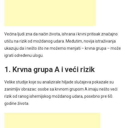
Većina ljudi zna da način života, ishrana i krvni pritisak značajno
utiču na rizik od moždanog udara. Međutim, novija istraživanja
ukazuju da i nešto što ne možemo menjati – krvna grupa – može
igrati određenu ulogu.
1. Krvna grupa A i veći rizik
Velike studije koje su analizirale hiljade slučajeva pokazale su
zanimljiv obrazac: osobe sa krvnom grupom A imaju nešto veći
rizik od ranog ishemijskog moždanog udara, posebno pre 60.
godine života.