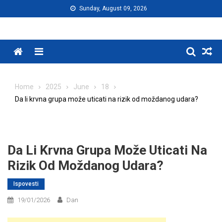
Skip
Sunday, August 09, 2026
to
content
Menu
Home
2025
June
18
Da li krvna grupa može uticati na rizik od moždanog udara?
Da Li Krvna Grupa Može Uticati Na
Rizik Od Moždanog Udara?
Ispovesti
19/01/2026
Dan