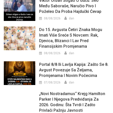
Viktor Orban Stigao U Guču: Seo
Među Saboraše, Naručio Pivo I
Poželeo Da Proba Hajdučki Ćevap
08/08/2026
dan
Do 15. Avgusta Četiri Znaka Mogu
Imati Više Sreće S Novcem: Rak,
Djevica, Blizanci I Lav Pred
Finansijskim Promjenama
08/08/2026
dan
Portal 8/8 Ili Lavlja Kapija: Zašto Se 8.
Avgust Povezuje Sa Željama,
Promjenama I Novim Počecima
07/08/2026
dan
„Novi Nostradamus“ Krejg Hamilton
Parker I Njegova Predviđanja Za
2026. Godinu: Šta Tvrdi I Zašto
Privlači Pažnju Javnosti