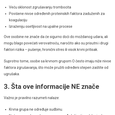
Veću sklonost zgrušavanju trombocita
Povišene nivoe određenih proteinskih faktora zaduženih za
koagulaciju
Izraženiju osetljivost na upalne procese
Ove osobine ne znače da će sigurno doći do moždanog udara, ali
mogu blago povećati verovatnoću, naročito ako su prisutni i drugi
faktori rizika – pušenje, hronični stres ili visok krvni pritisak.
Suprotno tome, osobe sa krvnom grupom O često imaju niže nivoe
faktora zgrušavanja, što može pružiti određeni stepen zaštite od
ugrušaka.
3. Šta ove informacije NE znače
Važno je pravilno razumeti nalaze:
Krvna grupa ne određuje sudbinu.