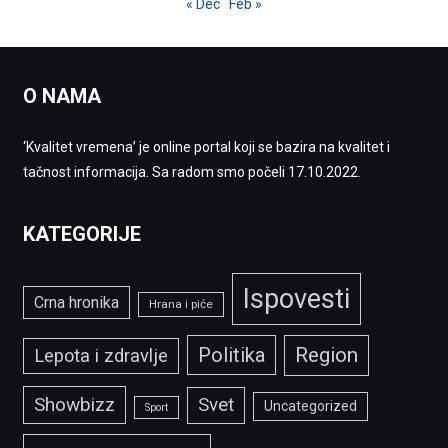
« Dec
Feb »
O NAMA
‘Kvalitet vremena’ je online portal koji se bazira na kvalitet i
tačnost informacija. Sa radom smo počeli 17.10.2022.
KATEGORIJE
Ispovesti
Crna hronika
Hrana i piće
Politika
Region
Lepota i zdravlje
Showbizz
Svet
Uncategorized
Sport