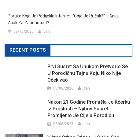
Poruka Koja Je Podijelila Internet: “Gdje Je Ručak?” – Šala Ili
Znak Za Zabrinutost?
03/10/2025
dan
RECENT POSTS
Prvi Susret Sa Unukom Pretvorio Se
U Porodičnu Tajnu Koju Niko Nije
Očekivao
08/08/2026
dan
Nakon 21 Godine Pronašla Je Kćerku
Iz Prošlosti – Njihov Susret
Promijenio Je Cijelu Porodicu
08/08/2026
dan