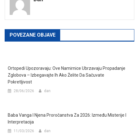
POVEZANE OBJAVE
Ortopedi Upozoravaju: Ove Namirnice Ubrzavaju Propadanje
Zglobova – Izbegavajte Ih Ako Želite Da Sačuvate
Pokretljivost
28/06/2026
dan
Baba Vanga I Njena Proročanstva Za 2026: Između Misterije I
Interpretacija
11/03/2026
dan