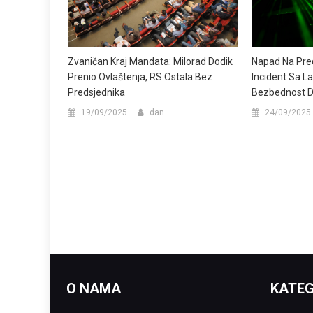
Zvaničan Kraj Mandata: Milorad Dodik
Napad Na Pred
Prenio Ovlaštenja, RS Ostala Bez
Incident Sa L
Predsjednika
Bezbednost 
19/09/2025
dan
24/09/2025
O NAMA
KATEG