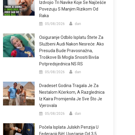
Izdvojio Tri Navike Koje Se Najčešće
Povezuju S Manjim Rizikom Od
Raka
05/08/2026
dan
Osiguranje Odbilo Isplatu Štete Za
Službeni Audi Nakon Nesreće: Ako
Presuda Bude Pravosnažna,
Troškove Bi Mogla Snositi Bivša
Potpredsjednica NS RS
05/08/2026
dan
Dvadeset Godina Tragala Je Za
Nestalom Kćerkom, A Razglednica
Iz Kaira Promijenila Je Sve Što Je
Vjerovala
05/08/2026
dan
Počela Isplata Julskih Penzija U
Federaciji BiH: Uvećanje Od 3,5