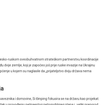
kinesko-ruskom sveobuhvatnom strateškom partnerstvu koordinacije
u dvije zemlje, koji je započeo još prije ruske invazije na Ukrajinu
općenje u kojem su naglasile da „prijateljstvo dviju država nema
ja
saveznika i domovine, Si Đinping fokusira se na državu kao projekat.
dak u provođenju petnaestog petogodišnjeg plana i „veliki preporod