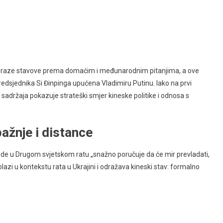
 da izraze stavove prema domaćim i međunarodnim pitanjima, a ove
edsjednika Si Đinpinga upućena Vladimiru Putinu. Iako na prvi
 sadržaja pokazuje strateški smjer kineske politike i odnosa s
ažnje i distance
bjede u Drugom svjetskom ratu „snažno poručuje da će mir prevladati,
lazi u kontekstu rata u Ukrajini i odražava kineski stav: formalno