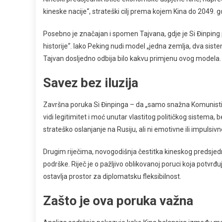
kineske nacije“, strateški cilj prema kojem Kina do 2049. g
Posebno je značajan i spomen Tajvana, gdje je Si Đinping
historije“. Iako Peking nudi model „jedna zemlja, dva sis
Tajvan dosljedno odbija bilo kakvu primjenu ovog modela.
Savez bez iluzija
Završna poruka Si Đinpinga – da „samo snažna Komunistič
vidi legitimitet i moć unutar vlastitog političkog sistema, 
strateško oslanjanje na Rusiju, ali ni emotivne ili impulsivn
Drugim riječima, novogodišnja čestitka kineskog predsjedni
podrške. Riječ je o pažljivo oblikovanoj poruci koja potvrđ
ostavlja prostor za diplomatsku fleksibilnost.
Zašto je ova poruka važna