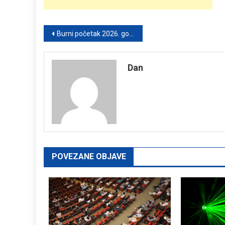
Post
Burni početak 2026. godine: Januar donosi ekstremne padavine i nagle vremenske preokrete
navigation
Dan
POVEZANE OBJAVE