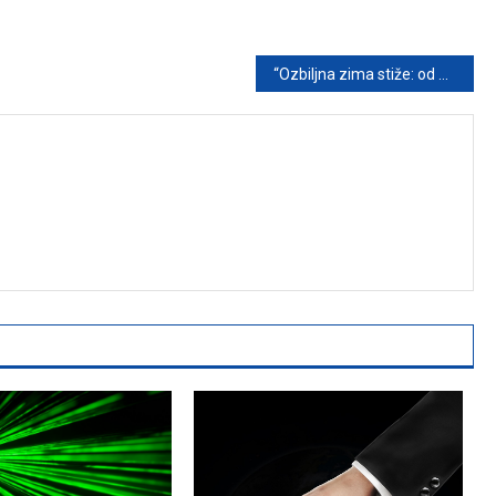
“Ozbiljna zima stiže: od nedjelje nove snježne padavine i minusi širom regije”