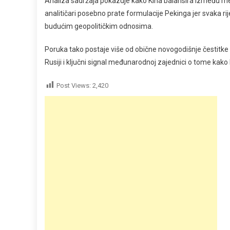
Analiza sadržaja pokazuje kako Kina balansira između međ
analitičari posebno prate formulacije Pekinga jer svaka 
budućim geopolitičkim odnosima.
Poruka tako postaje više od obične novogodišnje čestitke
Rusiji i ključni signal međunarodnoj zajednici o tome ka
Post Views:
2,420