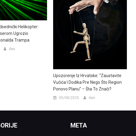
sednički Helikopter:
aserom Ugrozio
Donalda Trampa
dan
Upozorenje Iz Hrvatske: “Zaustavite
Vučića I Dodika Pre Nego Što Region
Ponovo Planu” – Šta To Znači?
05/08/2025
dan
ORIJE
META