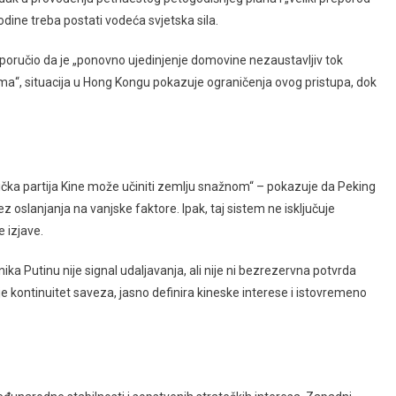
odine treba postati vodeća svjetska sila.
 poručio da je „ponovno ujedinjenje domovine nezaustavljiv tok
tema“, situacija u Hong Kongu pokazuje ograničenja ovog pristupa, dok
ka partija Kine može učiniti zemlju snažnom“ – pokazuje da Peking
bez oslanjanja na vanjske faktore. Ipak, taj sistem ne isključuje
e izjave.
ka Putinu nije signal udaljavanja, ali nije ni bezrezervna potvrda
uje kontinuitet saveza, jasno definira kineske interese i istovremeno