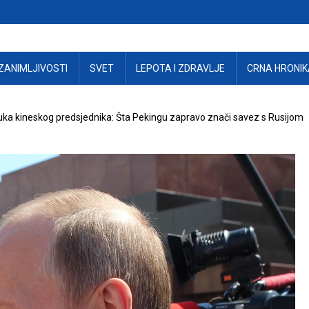
ZANIMLJIVOSTI
SVET
LEPOTA I ZDRAVLJE
CRNA HRONIK
ka kineskog predsjednika: Šta Pekingu zapravo znači savez s Rusijom