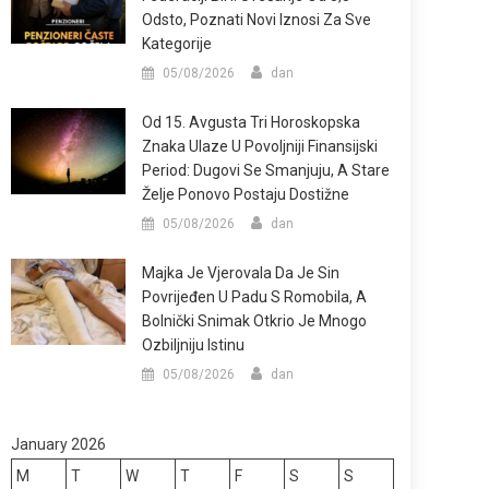
Odsto, Poznati Novi Iznosi Za Sve
Kategorije
05/08/2026
dan
Od 15. Avgusta Tri Horoskopska
Znaka Ulaze U Povoljniji Finansijski
Period: Dugovi Se Smanjuju, A Stare
Želje Ponovo Postaju Dostižne
05/08/2026
dan
Majka Je Vjerovala Da Je Sin
Povrijeđen U Padu S Romobila, A
Bolnički Snimak Otkrio Je Mnogo
Ozbiljniju Istinu
05/08/2026
dan
January 2026
M
T
W
T
F
S
S