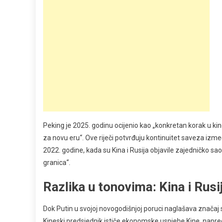
Peking je 2025. godinu ocijenio kao „konkretan korak u 
za novu eru“. Ove riječi potvrđuju kontinuitet saveza izmeđ
2022. godine, kada su Kina i Rusija objavile zajedničko sa
granica“.
Razlika u tonovima: Kina i Rusi
Dok Putin u svojoj novogodišnjoj poruci naglašava značaj 
Kineski predsjednik ističe ekonomske uspjehe Kine, napre