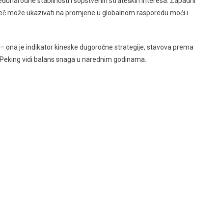
unarodne stabilnosti i sopstvenih strateških interesa. Zapadni
riječ može ukazivati na promjene u globalnom rasporedu moći i
 – ona je indikator kineske dugoročne strategije, stavova prema
ko Peking vidi balans snaga u narednim godinama.