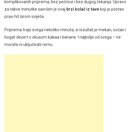
komplikovanih priprema, bez pećnice i bez dugog čekanja. Upravo
za takve trenutke savršen je ovaj
brzi kolač iz tave
koji je postao
pravi hit širom svijeta.
Priprema traje svega nekoliko minuta, a rezultat je mekan, sočan i
bogat desert s okusom kakaa i banane. I najbolje od svega – ne
morate ni uključivati rernu.