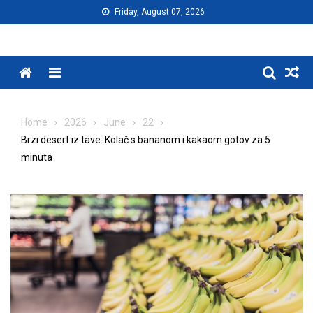
Skip
Friday, August 07, 2026
to
content
Menu
Home
2026
June
22
Brzi desert iz tave: Kolač s bananom i kakaom gotov za 5
minuta