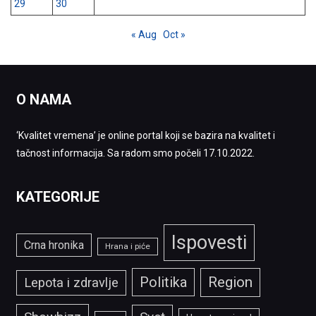
29
30
« Aug
Oct »
O NAMA
‘Kvalitet vremena’ je online portal koji se bazira na kvalitet i
tačnost informacija. Sa radom smo počeli 17.10.2022.
KATEGORIJE
Ispovesti
Crna hronika
Hrana i piće
Politika
Region
Lepota i zdravlje