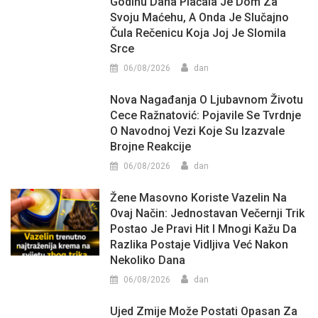
Godinu Dana Plaćala Je Dom Za
Svoju Maćehu, A Onda Je Slučajno
Čula Rečenicu Koja Joj Je Slomila
Srce
06/08/2026
dan
Nova Nagađanja O Ljubavnom Životu
Cece Ražnatović: Pojavile Se Tvrdnje
O Navodnoj Vezi Koje Su Izazvale
Brojne Reakcije
06/08/2026
dan
Žene Masovno Koriste Vazelin Na
Ovaj Način: Jednostavan Večernji Trik
Postao Je Pravi Hit I Mnogi Kažu Da
Razlika Postaje Vidljiva Već Nakon
Nekoliko Dana
06/08/2026
dan
Ujed Zmije Može Postati Opasan Za