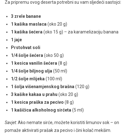
Za pripremu ovog deserta potrebni su vam sljedeći sastojci:
3 zrele banane
1 kašika maslaca
(oko 20 g)
1 kašika šećera
(oko 15 g) – za karamelizaciju banana
1 jaje
Prstohvat soli
1/4 šolje šećera
(oko 50 g)
1 kesica vanilin šećera
(8 g)
1/4 šolje biljnog ulja
(50 ml)
1/2 šolje mlijeka
(100 ml)
1 šolja višenamjenskog brašna
(120 g)
3 kašike kakaa u prahu
(oko 20 g)
1 kesica praška za pecivo
(8 g)
1 kašičica alkoholnog sirćeta
(5 ml)
Savjet:
Ako nemate sirće, možete koristiti limunov sok – on
pomaže aktivirati prašak za pecivo i čini kolač mekšim.