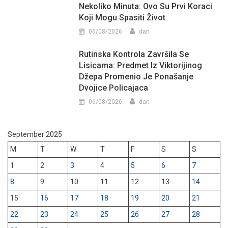
Nekoliko Minuta: Ovo Su Prvi Koraci
Koji Mogu Spasiti Život
06/08/2026
dan
Rutinska Kontrola Završila Se
Lisicama: Predmet Iz Viktorijinog
Džepa Promenio Je Ponašanje
Dvojice Policajaca
06/08/2026
dan
September 2025
M
T
W
T
F
S
S
1
2
3
4
5
6
7
8
9
10
11
12
13
14
15
16
17
18
19
20
21
22
23
24
25
26
27
28