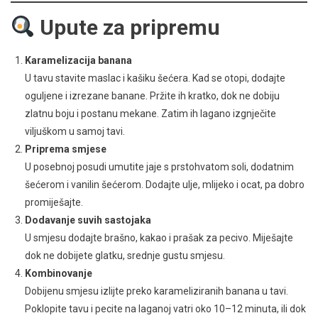
Upute za pripremu
Karamelizacija banana
U tavu stavite maslac i kašiku šećera. Kad se otopi, dodajte
oguljene i izrezane banane. Pržite ih kratko, dok ne dobiju
zlatnu boju i postanu mekane. Zatim ih lagano izgnječite
viljuškom u samoj tavi.
Priprema smjese
U posebnoj posudi umutite jaje s prstohvatom soli, dodatnim
šećerom i vanilin šećerom. Dodajte ulje, mlijeko i ocat, pa dobro
promiješajte.
Dodavanje suvih sastojaka
U smjesu dodajte brašno, kakao i prašak za pecivo. Miješajte
dok ne dobijete glatku, srednje gustu smjesu.
Kombinovanje
Dobijenu smjesu izlijte preko karameliziranih banana u tavi.
Poklopite tavu i pecite na laganoj vatri oko 10–12 minuta, ili dok