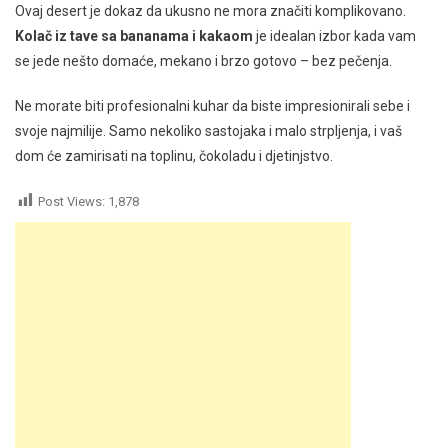
Ovaj desert je dokaz da ukusno ne mora značiti komplikovano.
Kolač iz tave sa bananama i kakaom
je idealan izbor kada vam
se jede nešto domaće, mekano i brzo gotovo – bez pečenja.
Ne morate biti profesionalni kuhar da biste impresionirali sebe i
svoje najmilije. Samo nekoliko sastojaka i malo strpljenja, i vaš
dom će zamirisati na toplinu, čokoladu i djetinjstvo.
Post Views:
1,878