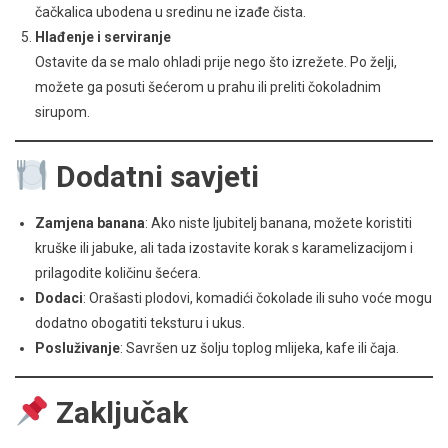
čačkalica ubodena u sredinu ne izađe čista.
Hlađenje i serviranje
Ostavite da se malo ohladi prije nego što izrežete. Po želji,
možete ga posuti šećerom u prahu ili preliti čokoladnim
sirupom.
Dodatni savjeti
Zamjena banana
: Ako niste ljubitelj banana, možete koristiti
kruške ili jabuke, ali tada izostavite korak s karamelizacijom i
prilagodite količinu šećera.
Dodaci
: Orašasti plodovi, komadići čokolade ili suho voće mogu
dodatno obogatiti teksturu i ukus.
Posluživanje
: Savršen uz šolju toplog mlijeka, kafe ili čaja.
Zaključak