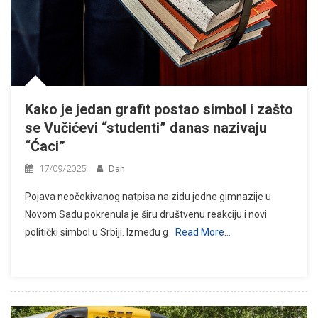
Kako je jedan grafit postao simbol i zašto
se Vučićevi “studenti” danas nazivaju
“Ćaci”
17/09/2025
Dan
Pojava neočekivanog natpisa na zidu jedne gimnazije u
Novom Sadu pokrenula je širu društvenu reakciju i novi
politički simbol u Srbiji. Između g
Read More…