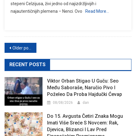
stepeni Celzijusa, živi jedno od najizdržljivijih i
najautentičnijih plemena – Nenci. Ovo
Read More…
Posts
Older posts
navigation
RECENT POSTS
Viktor Orban Stigao U Guču: Seo
Među Saboraše, Naručio Pivo I
Poželeo Da Proba Hajdučki Ćevap
08/08/2026
dan
Do 15. Avgusta Četiri Znaka Mogu
Imati Više Sreće S Novcem: Rak,
Djevica, Blizanci I Lav Pred