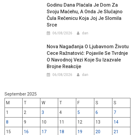
Godinu Dana Plaćala Je Dom Za
Svoju Maćehu, A Onda Je Slučajno
Čula Rečenicu Koja Joj Je Slomila
Srce
06/08/2026
dan
Nova Nagađanja O Ljubavnom Životu
Cece Ražnatović: Pojavile Se Tvrdnje
O Navodnoj Vezi Koje Su Izazvale
Brojne Reakcije
06/08/2026
dan
September 2025
M
T
W
T
F
S
S
1
2
3
4
5
6
7
8
9
10
11
12
13
14
15
16
17
18
19
20
21