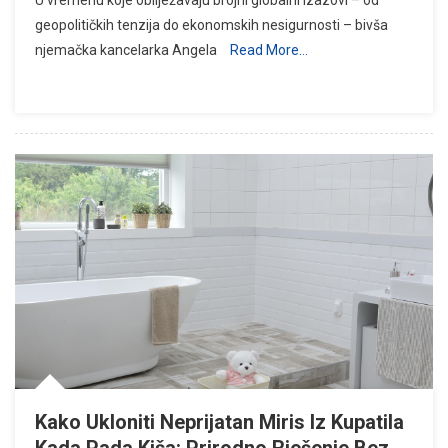
U vremenu koje obilježavaju brojni globalni izazovi – od
geopolitičkih tenzija do ekonomskih nesigurnosti – bivša
njemačka kancelarka Angela
Read More…
Kako Ukloniti Neprijatan Miris Iz Kupatila