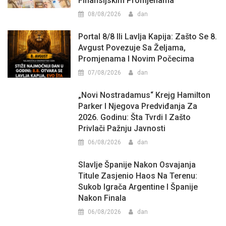
Finansijskim Promjenama
08/08/2026
dan
Portal 8/8 Ili Lavlja Kapija: Zašto Se 8.
Avgust Povezuje Sa Željama,
Promjenama I Novim Počecima
07/08/2026
dan
„Novi Nostradamus“ Krejg Hamilton
Parker I Njegova Predviđanja Za
2026. Godinu: Šta Tvrdi I Zašto
Privlači Pažnju Javnosti
06/08/2026
dan
Slavlje Španije Nakon Osvajanja
Titule Zasjenio Haos Na Terenu:
Sukob Igrača Argentine I Španije
Nakon Finala
06/08/2026
dan