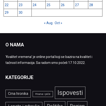
22
23
24
25
26
27
28
29
30
« Aug
Oct »
O NAMA
‘Kvalitet vremena’ je online portal koji se bazira na kvalitet i
tačnost informacija. Sa radom smo počeli 17.10.2022.
KATEGORIJE
Ispovesti
Crna hronika
Hrana i piće