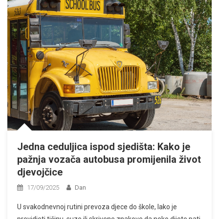
Jedna ceduljica ispod sjedišta: Kako je
pažnja vozača autobusa promijenila život
djevojčice
17/09/2025
Dan
U svakodnevnoj rutini prevoza djece do škole, lako je
previdjeti tišinu, suze ili skrivene znakove da neko dijete pati.