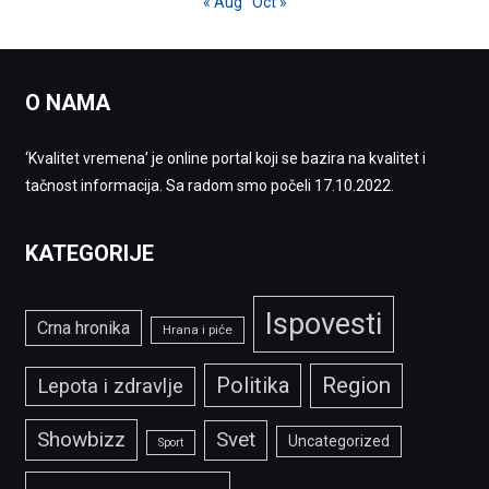
« Aug
Oct »
O NAMA
‘Kvalitet vremena’ je online portal koji se bazira na kvalitet i
tačnost informacija. Sa radom smo počeli 17.10.2022.
KATEGORIJE
Ispovesti
Crna hronika
Hrana i piće
Politika
Region
Lepota i zdravlje
Showbizz
Svet
Uncategorized
Sport