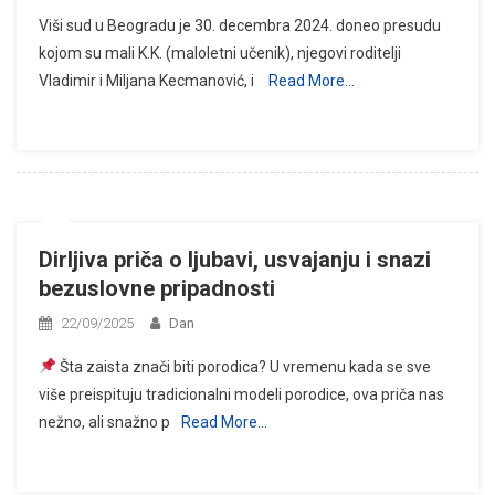
Viši sud u Beogradu je 30. decembra 2024. doneo presudu
kojom su mali K.K. (maloletni učenik), njegovi roditelji
Vladimir i Miljana Kecmanović, i
Read More…
Dirljiva priča o ljubavi, usvajanju i snazi
bezuslovne pripadnosti
22/09/2025
Dan
Šta zaista znači biti porodica? U vremenu kada se sve
više preispituju tradicionalni modeli porodice, ova priča nas
nežno, ali snažno p
Read More…