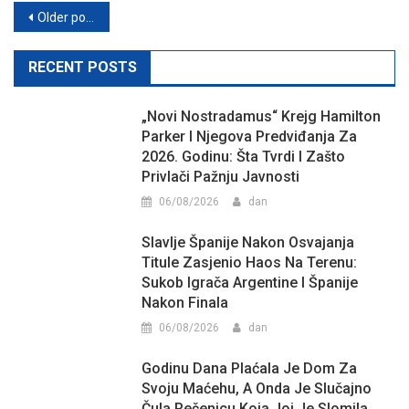
Posts
Older posts
navigation
RECENT POSTS
„Novi Nostradamus“ Krejg Hamilton
Parker I Njegova Predviđanja Za
2026. Godinu: Šta Tvrdi I Zašto
Privlači Pažnju Javnosti
06/08/2026
dan
Slavlje Španije Nakon Osvajanja
Titule Zasjenio Haos Na Terenu:
Sukob Igrača Argentine I Španije
Nakon Finala
06/08/2026
dan
Godinu Dana Plaćala Je Dom Za
Svoju Maćehu, A Onda Je Slučajno
Čula Rečenicu Koja Joj Je Slomila