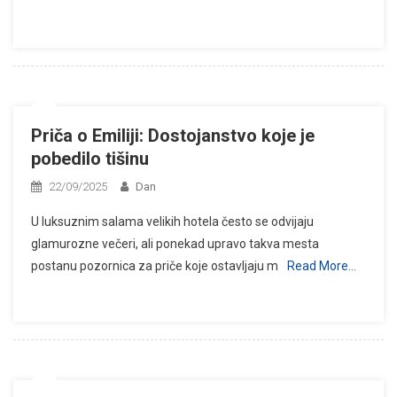
Priča o Emiliji: Dostojanstvo koje je
pobedilo tišinu
22/09/2025
Dan
U luksuznim salama velikih hotela često se odvijaju
glamurozne večeri, ali ponekad upravo takva mesta
postanu pozornica za priče koje ostavljaju m
Read More…