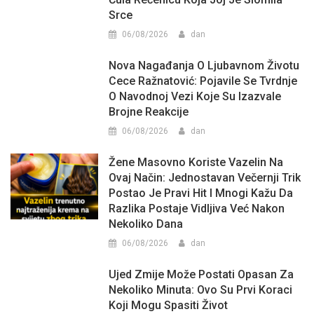
Srce
06/08/2026
dan
Nova Nagađanja O Ljubavnom Životu
Cece Ražnatović: Pojavile Se Tvrdnje
O Navodnoj Vezi Koje Su Izazvale
Brojne Reakcije
06/08/2026
dan
Žene Masovno Koriste Vazelin Na
Ovaj Način: Jednostavan Večernji Trik
Postao Je Pravi Hit I Mnogi Kažu Da
Razlika Postaje Vidljiva Već Nakon
Nekoliko Dana
06/08/2026
dan
Ujed Zmije Može Postati Opasan Za
Nekoliko Minuta: Ovo Su Prvi Koraci
Koji Mogu Spasiti Život