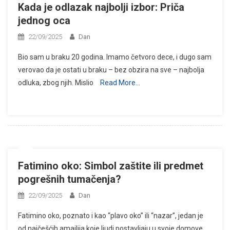
Kada je odlazak najbolji izbor: Priča
jednog oca
22/09/2025
Dan
Bio sam u braku 20 godina. Imamo četvoro dece, i dugo sam
verovao da je ostati u braku – bez obzira na sve – najbolja
odluka, zbog njih. Mislio
Read More…
Fatimino oko: Simbol zaštite ili predmet
pogrešnih tumačenja?
22/09/2025
Dan
Fatimino oko, poznato i kao “plavo oko” ili “nazar”, jedan je
od najčešćih amajlija koje ljudi postavljaju u svoje domove,