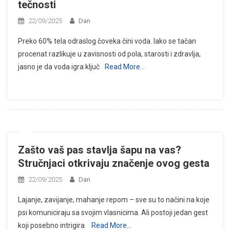
tečnosti
22/09/2025
Dan
Preko 60% tela odraslog čoveka čini voda. Iako se tačan
procenat razlikuje u zavisnosti od pola, starosti i zdravlja,
jasno je da voda igra ključ
Read More…
Zašto vaš pas stavlja šapu na vas?
Stručnjaci otkrivaju značenje ovog gesta
22/09/2025
Dan
Lajanje, zavijanje, mahanje repom – sve su to načini na koje
psi komuniciraju sa svojim vlasnicima. Ali postoji jedan gest
koji posebno intrigira
Read More…