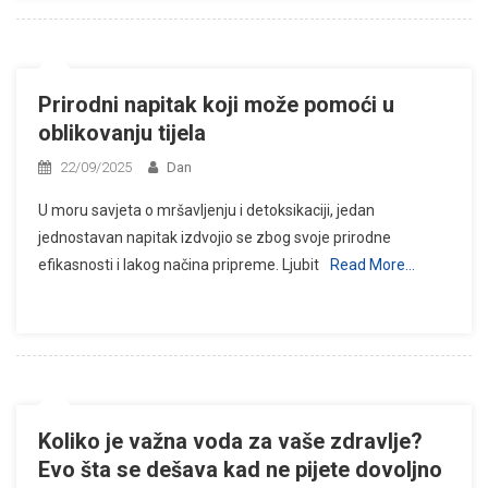
Prirodni napitak koji može pomoći u
oblikovanju tijela
22/09/2025
Dan
U moru savjeta o mršavljenju i detoksikaciji, jedan
jednostavan napitak izdvojio se zbog svoje prirodne
efikasnosti i lakog načina pripreme. Ljubit
Read More…
Koliko je važna voda za vaše zdravlje?
Evo šta se dešava kad ne pijete dovoljno