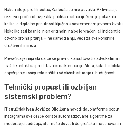
Nakon što je profil nestao, Karleuša se nije povukla. Aktivirala je
rezervni profil i obavijestila publiku o situaciji, čime je pokazala
koliko je digitalna prisutnost ključna u savremenom javnom životu.
Nekoliko sati kasnije, njen originalni nalog je vraćen, ali incident je
otvorio brojna pitanja — ne samo za nju, već i za sve korisnike
društvenih mreža.
Pjevačica je najavila da će se pravno konsultovati s advokatima i
tražiti kontakt sa predstavnicima kompanije
Meta
, kako bi dobila
objašnjenje i osigurala zaštitu od sličnih situacija u budućnosti.
Tehnički propust ili ozbiljan
sistemski problem?
IT stručnjak
Ivan Jović
za
Blic Žena
navodi da „platforme poput
Instagrama sve češće koriste automatizovane algoritme za
moderaciju sadržaja, što može dovesti do grešaka i neosnovanih