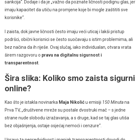
sankcija“. Dodaje i da je „važno da poznate ličnosti podignu glas, jer
imaju kapacitet da utiču na promjene koje bi mogle zaštititi sve
korisnike“.
I zaista, dok javne ličnosti često imaju veći uticaj i lakši pristup
podršci, obični korisnici se često suočavaju s istim problemima, ali
bez načina da ih riješe. Ovaj slučaj, iako individualan, otvara vrata
širem razgovoru o
pravu na digitalnu sigurnost i
transparentnost
.
Šira slika: Koliko smo zaista sigurni
online?
Kao što je istakla novinarka
Maja Nikolić
u emisiji
150 Minuta
na
Prva TV, „društvene mreže su postale dvostruki mač – s jedne
strane nude slobodu izražavanja, a s druge, kad se taj glas utiša
bez objašnjenja, ostaje osjećaj nemoći i cenzure“.
Upravo ta nepredvidivost i manjak transparentnosti dovodi do