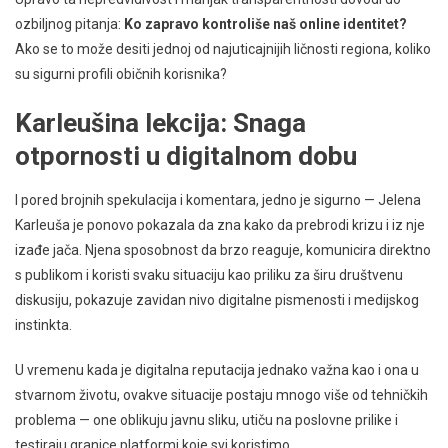
ozbiljnog pitanja:
Ko zapravo kontroliše naš online identitet?
Ako se to može desiti jednoj od najuticajnijih ličnosti regiona, koliko
su sigurni profili običnih korisnika?
Karleušina lekcija: Snaga
otpornosti u digitalnom dobu
I pored brojnih spekulacija i komentara, jedno je sigurno — Jelena
Karleuša je ponovo pokazala da zna kako da prebrodi krizu i iz nje
izađe jača. Njena sposobnost da brzo reaguje, komunicira direktno
s publikom i koristi svaku situaciju kao priliku za širu društvenu
diskusiju, pokazuje zavidan nivo digitalne pismenosti i medijskog
instinkta.
U vremenu kada je digitalna reputacija jednako važna kao i ona u
stvarnom životu, ovakve situacije postaju mnogo više od tehničkih
problema — one oblikuju javnu sliku, utiču na poslovne prilike i
testiraju granice platformi koje svi koristimo.