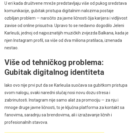
U eri kada društvene mreže predstavljaju više od pukog sredstava
komunikacije, gubitak pristupa digitalnim nalozima postaje
ozbiljan problem — naročito za javne ličnosti čija karijera i vidljivost
zavise od online prisustva. Upravo to se nedavno dogodilo Jeleni
Karleuši, jednoj od najpoznatijih muzičkih zvijezda Balkana, kada je
njen Instagram profil, sa više od dva miliona pratilaca, iznenada
nestao.
Više od tehničkog problema:
Gubitak digitalnog identiteta
Iako ovo nije prvi put da se Karleuša suočava sa gubitkom pristupa
svom nalogu, svaki naredni slučaj nosi novu dozu stresa i
zabrinutosti. Instagram nije samo alat za promociju — za nju i
mnoge druge javne ličnosti, to je ključna platforma za kontakt sa
fanovima, saradnju sa brendovima, ali i izražavanje ličnih i
profesionalnih stavova.