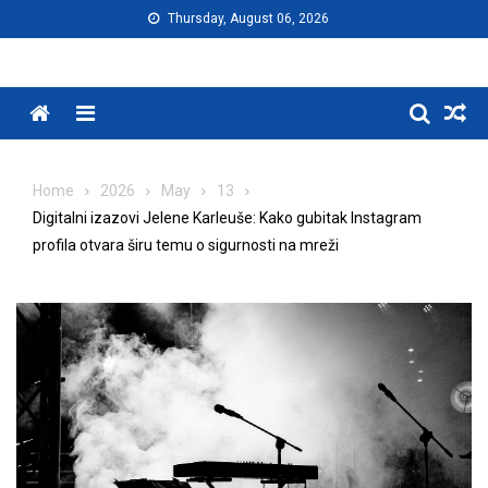
Skip
Thursday, August 06, 2026
to
content
Menu
Home
2026
May
13
Digitalni izazovi Jelene Karleuše: Kako gubitak Instagram
profila otvara širu temu o sigurnosti na mreži