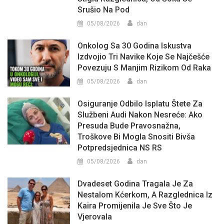
Srušio Na Pod
05/08/2026
dan
Onkolog Sa 30 Godina Iskustva
Izdvojio Tri Navike Koje Se Najčešće
Povezuju S Manjim Rizikom Od Raka
05/08/2026
dan
Osiguranje Odbilo Isplatu Štete Za
Službeni Audi Nakon Nesreće: Ako
Presuda Bude Pravosnažna,
Troškove Bi Mogla Snositi Bivša
Potpredsjednica NS RS
05/08/2026
dan
Dvadeset Godina Tragala Je Za
Nestalom Kćerkom, A Razglednica Iz
Kaira Promijenila Je Sve Što Je
Vjerovala