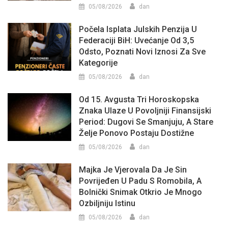
05/08/2026
dan
Počela Isplata Julskih Penzija U
Federaciji BiH: Uvećanje Od 3,5
Odsto, Poznati Novi Iznosi Za Sve
Kategorije
05/08/2026
dan
Od 15. Avgusta Tri Horoskopska
Znaka Ulaze U Povoljniji Finansijski
Period: Dugovi Se Smanjuju, A Stare
Želje Ponovo Postaju Dostižne
05/08/2026
dan
Majka Je Vjerovala Da Je Sin
Povrijeđen U Padu S Romobila, A
Bolnički Snimak Otkrio Je Mnogo
Ozbiljniju Istinu
05/08/2026
dan