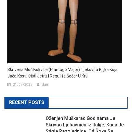
Skrivena Moć Bokvice (Plantago Major): Ljekovita Biljka Koja
Jača Kosti, Čisti Jetru I Reguliše Šećer U Krvi
21/07/2025
dan
RECENT POSTS
Oženjen Muškarac Godinama Je
Skrivao Ljubavnicu Iz Italije: Kada Je
Stigla Razglednica, Od Šoka Se