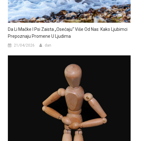
Da Li Mačke I Psi Zaista „osećaju“ Više Od Nas: Kako Ljubimci
Prepoznaju Promene U Ljudima
21/04/2026
dan