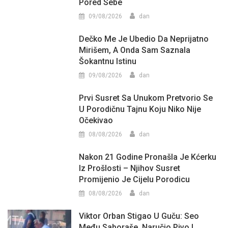
Pored Sebe
09/08/2026
dan
Dečko Me Je Ubedio Da Neprijatno
Mirišem, A Onda Sam Saznala
Šokantnu Istinu
09/08/2026
dan
Prvi Susret Sa Unukom Pretvorio Se
U Porodičnu Tajnu Koju Niko Nije
Očekivao
08/08/2026
dan
Nakon 21 Godine Pronašla Je Kćerku
Iz Prošlosti – Njihov Susret
Promijenio Je Cijelu Porodicu
08/08/2026
dan
Viktor Orban Stigao U Guču: Seo
Među Saboraše, Naručio Pivo I