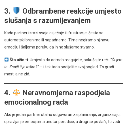
3.
Odbrambene reakcije umjesto
slušanja s razumijevanjem
Kada partner izrazi svoje osjećaje ili frustracije, često se
automatski branimo ili napadnemo. Time negiramo njihovu
emociju i šaljemo poruku da ih ne slušamo stvarno.
Šta učiniti
: Umjesto da odmah reagujete, pokušajte reći:
“Čujem
te. Znači ti je teško?”
— i tek tada podijelite svoj pogled. To gradi
most, a ne zid.
4.
Neravnomjerna raspodjela
emocionalnog rada
Ako je jedan partner stalno odgovoran za planiranje, organizaciju,
upravljanje emocijama unutar porodice, a drugi se povlači, to vodi