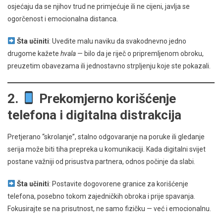
osjećaju da se njihov trud ne primjećuje ili ne cijeni, javlja se
ogorčenost i emocionalna distanca.
Šta učiniti
: Uvedite malu naviku da svakodnevno jedno
drugome kažete
hvala
— bilo da je riječ o pripremljenom obroku,
preuzetim obavezama ili jednostavno strpljenju koje ste pokazali.
2.
Prekomjerno korišćenje
telefona i digitalna distrakcija
Pretjerano “skrolanje”, stalno odgovaranje na poruke ili gledanje
serija može biti tiha prepreka u komunikaciji. Kada digitalni svijet
postane važniji od prisustva partnera, odnos počinje da slabi.
Šta učiniti
: Postavite dogovorene granice za korišćenje
telefona, posebno tokom zajedničkih obroka i prije spavanja.
Fokusirajte se na prisutnost, ne samo fizičku — već i emocionalnu.