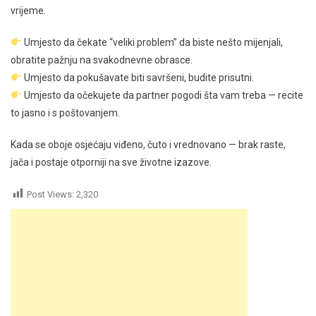
vrijeme.
Umjesto da čekate “veliki problem” da biste nešto mijenjali,
obratite pažnju na svakodnevne obrasce.
Umjesto da pokušavate biti savršeni, budite prisutni.
Umjesto da očekujete da partner pogodi šta vam treba — recite
to jasno i s poštovanjem.
Kada se oboje osjećaju viđeno, čuto i vrednovano — brak raste,
jača i postaje otporniji na sve životne izazove.
Post Views:
2,320