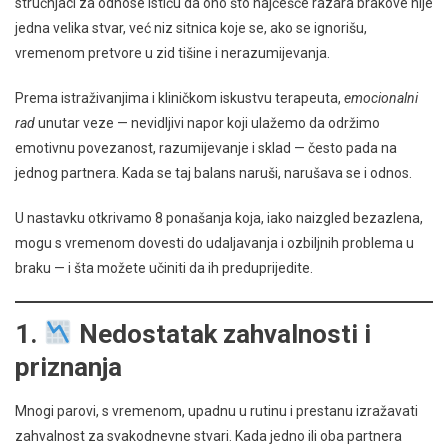
stručnjaci za odnose ističu da ono što najčešće razara brakove nije
jedna velika stvar, već niz sitnica koje se, ako se ignorišu,
vremenom pretvore u zid tišine i nerazumijevanja.
Prema istraživanjima i kliničkom iskustvu terapeuta,
emocionalni
rad
unutar veze — nevidljivi napor koji ulažemo da održimo
emotivnu povezanost, razumijevanje i sklad — često pada na
jednog partnera. Kada se taj balans naruši, narušava se i odnos.
U nastavku otkrivamo 8 ponašanja koja, iako naizgled bezazlena,
mogu s vremenom dovesti do udaljavanja i ozbiljnih problema u
braku — i šta možete učiniti da ih preduprijedite.
1.
Nedostatak zahvalnosti i
priznanja
Mnogi parovi, s vremenom, upadnu u rutinu i prestanu izražavati
zahvalnost za svakodnevne stvari. Kada jedno ili oba partnera