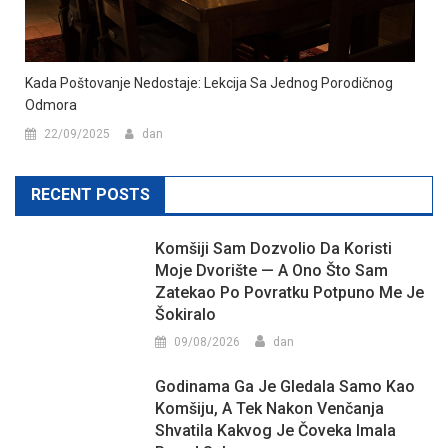
Kada Poštovanje Nedostaje: Lekcija Sa Jednog Porodičnog
Odmora
22/09/2025
dan
RECENT POSTS
Komšiji Sam Dozvolio Da Koristi
Moje Dvorište — A Ono Što Sam
Zatekao Po Povratku Potpuno Me Je
Šokiralo
09/08/2026
dan
Godinama Ga Je Gledala Samo Kao
Komšiju, A Tek Nakon Venčanja
Shvatila Kakvog Je Čoveka Imala