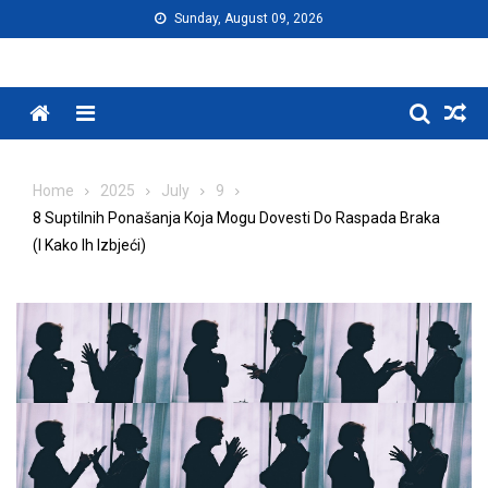
Skip
Sunday, August 09, 2026
to
content
Menu
Home
2025
July
9
8 Suptilnih Ponašanja Koja Mogu Dovesti Do Raspada Braka
(I Kako Ih Izbjeći)