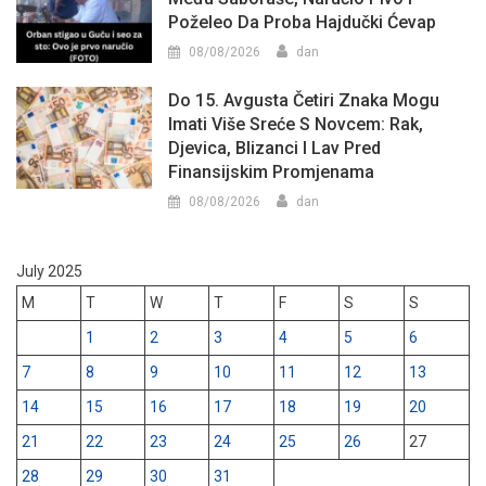
Poželeo Da Proba Hajdučki Ćevap
08/08/2026
dan
Do 15. Avgusta Četiri Znaka Mogu
Imati Više Sreće S Novcem: Rak,
Djevica, Blizanci I Lav Pred
Finansijskim Promjenama
08/08/2026
dan
July 2025
M
T
W
T
F
S
S
1
2
3
4
5
6
7
8
9
10
11
12
13
14
15
16
17
18
19
20
21
22
23
24
25
26
27
28
29
30
31