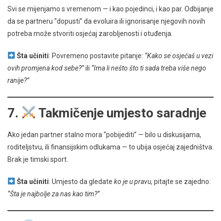
Svi se mijenjamo s vremenom — i kao pojedinci, i kao par. Odbijanje
da se partneru “dopusti” da evoluira ili ignorisanje njegovih novih
potreba može stvoriti osjećaj zarobljenosti i otuđenja.
Šta učiniti
: Povremeno postavite pitanje:
“Kako se osjećaš u vezi
ovih promjena kod sebe?”
ili
“Ima li nešto što ti sada treba više nego
ranije?”
7.
Takmičenje umjesto saradnje
Ako jedan partner stalno mora “pobijediti” — bilo u diskusijama,
roditeljstvu, ili finansijskim odlukama — to ubija osjećaj zajedništva.
Brak je timski sport.
Šta učiniti
: Umjesto da gledate
ko je u pravu
, pitajte se zajedno:
“Šta je najbolje za nas kao tim?”