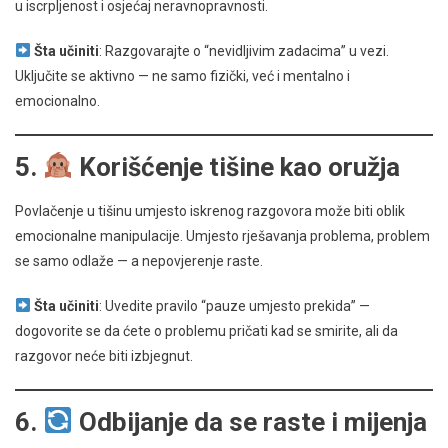
u iscrpljenost i osjećaj neravnopravnosti.
Šta učiniti
: Razgovarajte o “nevidljivim zadacima” u vezi.
Uključite se aktivno — ne samo fizički, već i mentalno i
emocionalno.
5.
Korišćenje tišine kao oružja
Povlačenje u tišinu umjesto iskrenog razgovora može biti oblik
emocionalne manipulacije. Umjesto rješavanja problema, problem
se samo odlaže — a nepovjerenje raste.
Šta učiniti
: Uvedite pravilo “pauze umjesto prekida” —
dogovorite se da ćete o problemu pričati kad se smirite, ali da
razgovor neće biti izbjegnut.
6.
Odbijanje da se raste i mijenja