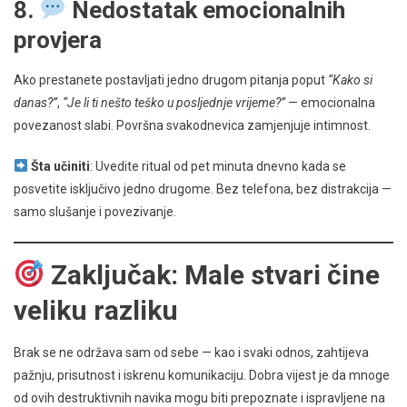
8.
Nedostatak emocionalnih
provjera
Ako prestanete postavljati jedno drugom pitanja poput
“Kako si
danas?”
,
“Je li ti nešto teško u posljednje vrijeme?”
— emocionalna
povezanost slabi. Površna svakodnevica zamjenjuje intimnost.
Šta učiniti
: Uvedite ritual od pet minuta dnevno kada se
posvetite isključivo jedno drugome. Bez telefona, bez distrakcija —
samo slušanje i povezivanje.
Zaključak: Male stvari čine
veliku razliku
Brak se ne održava sam od sebe — kao i svaki odnos, zahtijeva
pažnju, prisutnost i iskrenu komunikaciju. Dobra vijest je da mnoge
od ovih destruktivnih navika mogu biti prepoznate i ispravljene na