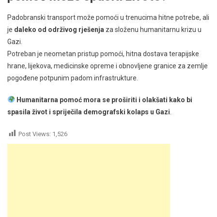
Padobranski transport može pomoći u trenucima hitne potrebe, ali
je
daleko od održivog rješenja
za složenu humanitarnu krizu u
Gazi.
Potreban je neometan pristup pomoći, hitna dostava terapijske
hrane, lijekova, medicinske opreme i obnovljene granice za zemlje
pogođene potpunim padom infrastrukture.
Humanitarna pomoć mora se proširiti i olakšati kako bi
spasila život i spriječila demografski kolaps u Gazi
.
Post Views:
1,526