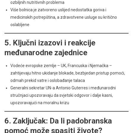
ozbiljnih nutritivnih problema
Više bolnica je zatvoreno uslijed nedostatka goriva i
medicinskih potrepština, a zdravstvene usluge su kritično
oslabljene
5. Ključni izazovi i reakcije
međunarodne zajednice
Vodeće evropske zemlje – UK, Francuska i Njemačka –
zahtijevaju hitno ukidanje blokade, bezbjedan pristup pomoći,
odmah prekid vatre i oslobađanje talaca
Generalni sekretar UN-a Antonio Guterres i međunarodni
stručnjaci upozoravaju da svjetski odgovor i dalje kasni,
upozoravajući na moralnu krizu
6. Zaključak: Da li padobranska
pomoć može spasiti živote?