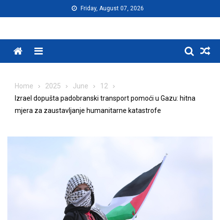
Skip
Friday, August 07, 2026
to
content
Menu
Home
2025
June
12
Izrael dopušta padobranski transport pomoći u Gazu: hitna
mjera za zaustavljanje humanitarne katastrofe