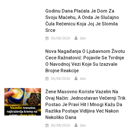
Godinu Dana Plaćala Je Dom Za
Svoju Maćehu, A Onda Je Slučajno
Čula Rečenicu Koja Joj Je Slomila
Srce
06/08/2026
dan
Nova Nagađanja O Ljubavnom Životu
Cece Ražnatović: Pojavile Se Tvrdnje
O Navodnoj Vezi Koje Su Izazvale
Brojne Reakcije
06/08/2026
dan
Žene Masovno Koriste Vazelin Na
Ovaj Način: Jednostavan Večernji Trik
Postao Je Pravi Hit I Mnogi Kažu Da
Razlika Postaje Vidljiva Već Nakon
Nekoliko Dana
06/08/2026
dan