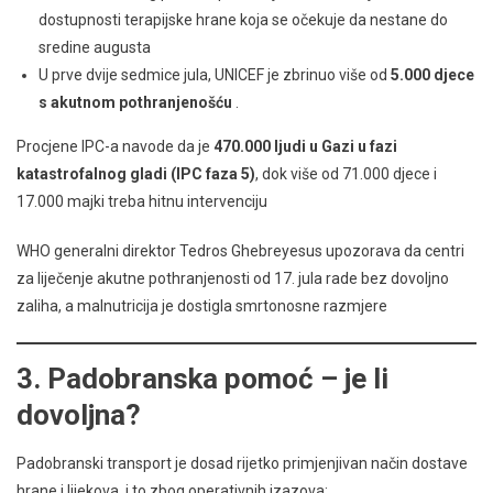
dostupnosti terapijske hrane koja se očekuje da nestane do
sredine augusta
U prve dvije sedmice jula, UNICEF je zbrinuo više od
5.000 djece
s akutnom pothranjenošću
.
Procjene IPC-a navode da je
470.000 ljudi u Gazi u fazi
katastrofalnog gladi (IPC faza 5)
, dok više od 71.000 djece i
17.000 majki treba hitnu intervenciju
WHO generalni direktor Tedros Ghebreyesus upozorava da centri
za liječenje akutne pothranjenosti od 17. jula rade bez dovoljno
zaliha, a malnutricija je dostigla smrtonosne razmjere
3. Padobranska pomoć – je li
dovoljna?
Padobranski transport je dosad rijetko primjenjivan način dostave
hrane i lijekova, i to zbog operativnih izazova: