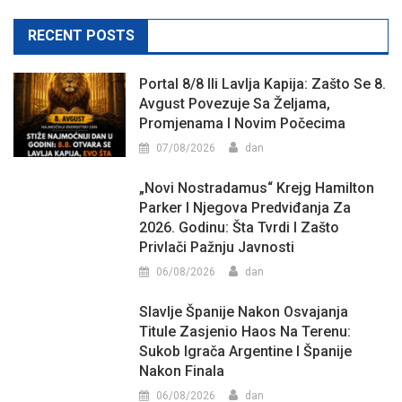
RECENT POSTS
Portal 8/8 Ili Lavlja Kapija: Zašto Se 8.
Avgust Povezuje Sa Željama,
Promjenama I Novim Počecima
07/08/2026
dan
„Novi Nostradamus“ Krejg Hamilton
Parker I Njegova Predviđanja Za
2026. Godinu: Šta Tvrdi I Zašto
Privlači Pažnju Javnosti
06/08/2026
dan
Slavlje Španije Nakon Osvajanja
Titule Zasjenio Haos Na Terenu:
Sukob Igrača Argentine I Španije
Nakon Finala
06/08/2026
dan