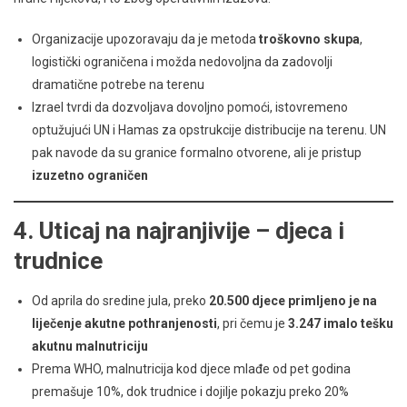
Organizacije upozoravaju da je metoda
troškovno skupa
,
logistički ograničena i možda nedovoljna da zadovolji
dramatične potrebe na terenu
Izrael tvrdi da dozvoljava dovoljno pomoći, istovremeno
optužujući UN i Hamas za opstrukcije distribucije na terenu. UN
pak navode da su granice formalno otvorene, ali je pristup
izuzetno ograničen
4. Uticaj na najranjivije – djeca i
trudnice
Od aprila do sredine jula, preko
20.500 djece primljeno je na
liječenje akutne pothranjenosti
, pri čemu je
3.247 imalo tešku
akutnu malnutriciju
Prema WHO, malnutricija kod djece mlađe od pet godina
premašuje 10%, dok trudnice i dojilje pokazju preko 20%