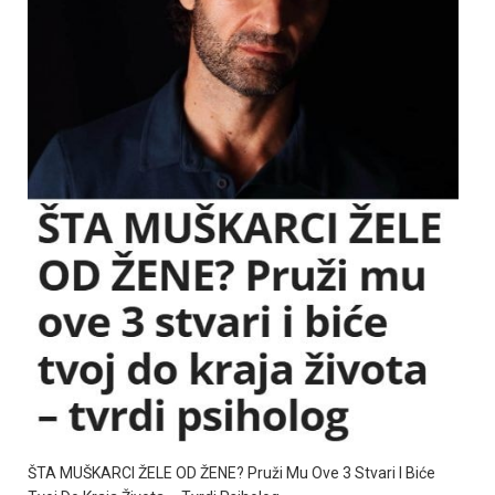
ŠTA MUŠKARCI ŽELE OD ŽENE? Pruži Mu Ove 3 Stvari I Biće