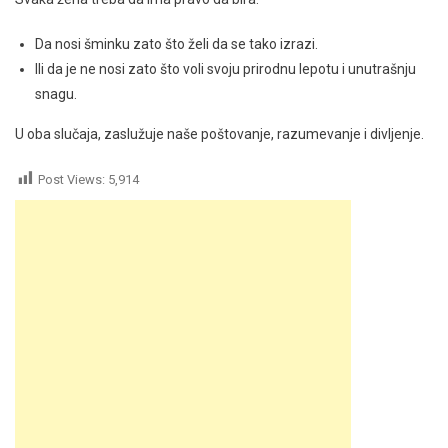
Da nosi šminku zato što želi da se tako izrazi.
Ili da je ne nosi zato što voli svoju prirodnu lepotu i unutrašnju
snagu.
U oba slučaja, zaslužuje naše poštovanje, razumevanje i divljenje.
Post Views:
5,914