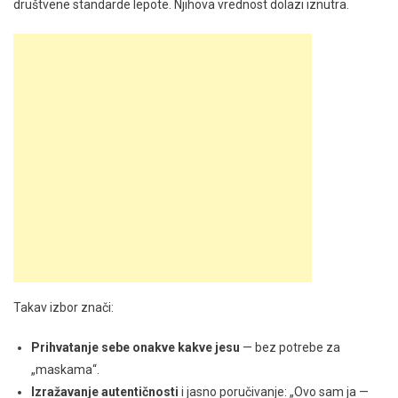
društvene standarde lepote. Njihova vrednost dolazi iznutra.
Takav izbor znači:
Prihvatanje sebe onakve kakve jesu
— bez potrebe za
„maskama“.
Izražavanje autentičnosti
i jasno poručivanje: „Ovo sam ja —