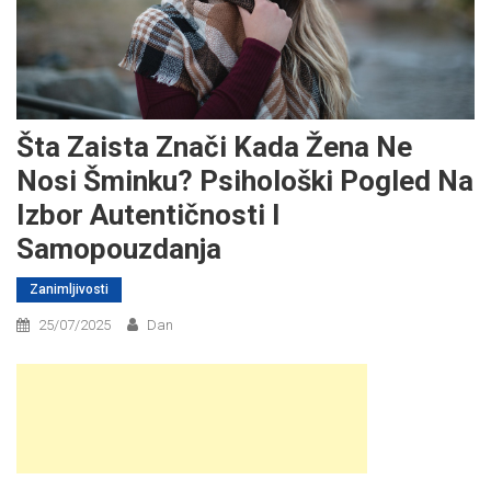
Šta Zaista Znači Kada Žena Ne
Nosi Šminku? Psihološki Pogled Na
Izbor Autentičnosti I
Samopouzdanja
Zanimljivosti
25/07/2025
Dan