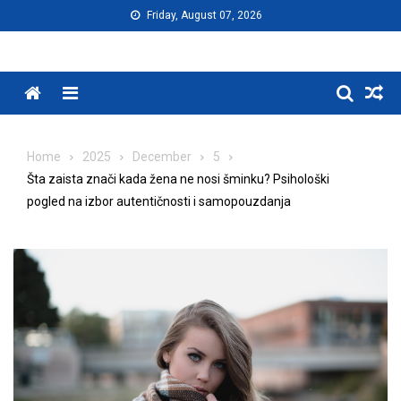
Skip
Friday, August 07, 2026
to
content
Menu
Home
2025
December
5
Šta zaista znači kada žena ne nosi šminku? Psihološki
pogled na izbor autentičnosti i samopouzdanja