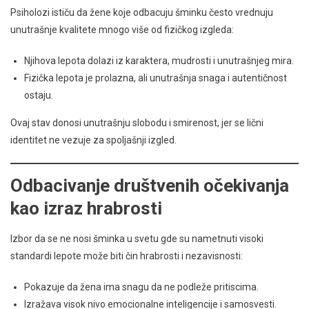
Psiholozi ističu da žene koje odbacuju šminku često vrednuju
unutrašnje kvalitete mnogo više od fizičkog izgleda:
Njihova lepota dolazi iz karaktera, mudrosti i unutrašnjeg mira.
Fizička lepota je prolazna, ali unutrašnja snaga i autentičnost
ostaju.
Ovaj stav donosi unutrašnju slobodu i smirenost, jer se lični
identitet ne vezuje za spoljašnji izgled.
Odbacivanje društvenih očekivanja
kao izraz hrabrosti
Izbor da se ne nosi šminka u svetu gde su nametnuti visoki
standardi lepote može biti čin hrabrosti i nezavisnosti:
Pokazuje da žena ima snagu da ne podleže pritiscima.
Izražava visok nivo emocionalne inteligencije i samosvesti.