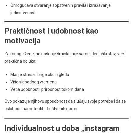
Omogućava stvaranje sopstvenih pravila i izražavanje
jedinstvenosti.
Praktičnost i udobnost kao
motivacija
Za mnoge žene, ne nošenje šminke nije samo ideološki stav, već i
praktična odluka:
Manje stresa i brige oko izgleda
Više slobodnog vremena
Veća udobnost i prirodnost tokom dana
Ovo pokazuje njihovu sposobnost da slušaju svoje potrebe i da se
oslobode nametnutih društvenih normi.
Individualnost u doba „instagram