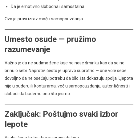
Da je emotivno slobodna i samostalna.
Ovo je pravi izraz moći i samopouzdanja.
Umesto osude — pružimo
razumevanje
Važno je da ne sudimo žene koje ne nose šminku kao da se ne
brinu o sebi. Naprotiv, često je upravo suprotno — one vole sebe
dovoljno da ne osećaju potrebu da bilo šta dokazuju spolja. Ljepota
nije u puderu ili konturama, već u samopouzdanju, autentičnosti i
slobodi da budemo ono što jesmo.
Zaključak: Poštujmo svaki izbor
lepote
Svaka žena treba da ima pravo da bira: