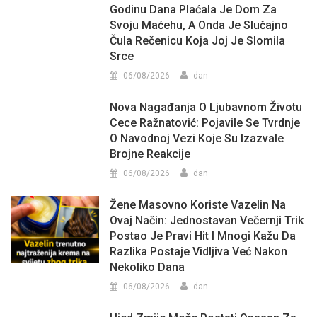
Godinu Dana Plaćala Je Dom Za
Svoju Maćehu, A Onda Je Slučajno
Čula Rečenicu Koja Joj Je Slomila
Srce
06/08/2026
dan
Nova Nagađanja O Ljubavnom Životu
Cece Ražnatović: Pojavile Se Tvrdnje
O Navodnoj Vezi Koje Su Izazvale
Brojne Reakcije
06/08/2026
dan
Žene Masovno Koriste Vazelin Na
Ovaj Način: Jednostavan Večernji Trik
Postao Je Pravi Hit I Mnogi Kažu Da
Razlika Postaje Vidljiva Već Nakon
Nekoliko Dana
06/08/2026
dan