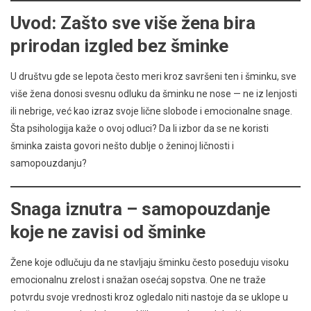
Uvod: Zašto sve više žena bira
prirodan izgled bez šminke
U društvu gde se lepota često meri kroz savršeni ten i šminku, sve
više žena donosi svesnu odluku da šminku ne nose — ne iz lenjosti
ili nebrige, već kao izraz svoje lične slobode i emocionalne snage.
Šta psihologija kaže o ovoj odluci? Da li izbor da se ne koristi
šminka zaista govori nešto dublje o ženinoj ličnosti i
samopouzdanju?
Snaga iznutra – samopouzdanje
koje ne zavisi od šminke
Žene koje odlučuju da ne stavljaju šminku često poseduju visoku
emocionalnu zrelost i snažan osećaj sopstva. One ne traže
potvrdu svoje vrednosti kroz ogledalo niti nastoje da se uklope u