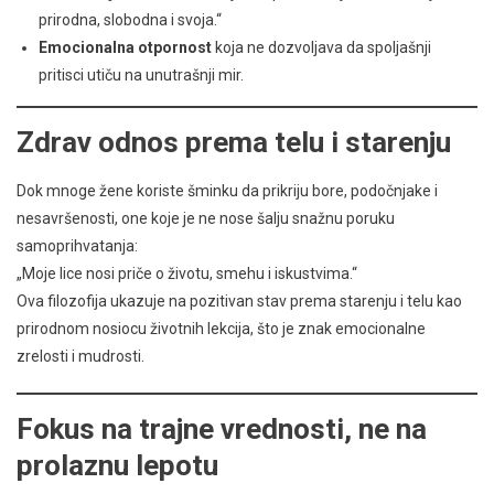
prirodna, slobodna i svoja.“
Emocionalna otpornost
koja ne dozvoljava da spoljašnji
pritisci utiču na unutrašnji mir.
Zdrav odnos prema telu i starenju
Dok mnoge žene koriste šminku da prikriju bore, podočnjake i
nesavršenosti, one koje je ne nose šalju snažnu poruku
samoprihvatanja:
„Moje lice nosi priče o životu, smehu i iskustvima.“
Ova filozofija ukazuje na pozitivan stav prema starenju i telu kao
prirodnom nosiocu životnih lekcija, što je znak emocionalne
zrelosti i mudrosti.
Fokus na trajne vrednosti, ne na
prolaznu lepotu