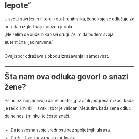
lepote“
U svetu savršenih filtera i retuširanih slika, žene koje se odlučuju za
prirodan izgled šalju snažnu poruku:
„Ne želim da budem kao svi drugi. Želim da budem svoja,
autentična i jedinstvena.“
Ovaj izbor odražava slobodu izražavanja i samosvest.
Šta nam ova odluka govori o snazi
žene?
Psiholozi naglašavaju da ne postoji „pravi“ ili „pogrešan“ izbor kada
je reč o šminki — svaki izbor je validan. Međutim, kada žena odluči
da ne nosi šminku, to često znači:
Da je svesna svoje vrednosti bez spoljašnjih ukrasa.
Da želi živeti bez maski i pritisaka.