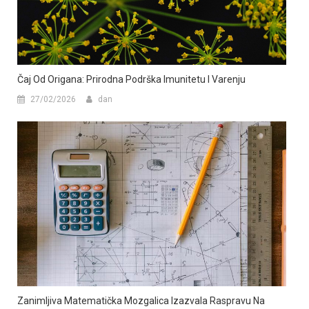
Čaj Od Origana: Prirodna Podrška Imunitetu I Varenju
27/02/2026
dan
Zanimljiva Matematička Mozgalica Izazvala Raspravu Na