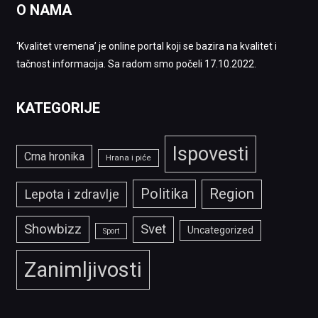
O NAMA
‘Kvalitet vremena’ je online portal koji se bazira na kvalitet i
tačnost informacija. Sa radom smo počeli 17.10.2022.
KATEGORIJE
Ispovesti
Crna hronika
Hrana i piće
Politika
Region
Lepota i zdravlje
Showbizz
Svet
Uncategorized
Sport
Zanimljivosti