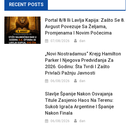
RECENT POSTS
Portal 8/8 Ili Lavlja Kapija: Zašto Se 8.
Avgust Povezuje Sa Željama,
Promjenama I Novim Počecima
07/08/2026
dan
„Novi Nostradamus“ Krejg Hamilton
Parker I Njegova Predviđanja Za
2026. Godinu: Šta Tvrdi I Zašto
Privlači Pažnju Javnosti
06/08/2026
dan
Slavlje Španije Nakon Osvajanja
Titule Zasjenio Haos Na Terenu:
Sukob Igrača Argentine I Španije
Nakon Finala
06/08/2026
dan