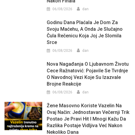
Nakon Finala
06/08/2026
dan
Godinu Dana Plaćala Je Dom Za
Svoju Maćehu, A Onda Je Slučajno
Čula Rečenicu Koja Joj Je Slomila
Srce
06/08/2026
dan
Nova Nagađanja O Ljubavnom Životu
Cece Ražnatović: Pojavile Se Tvrdnje
O Navodnoj Vezi Koje Su Izazvale
Brojne Reakcije
06/08/2026
dan
Žene Masovno Koriste Vazelin Na
Ovaj Način: Jednostavan Večernji Trik
Postao Je Pravi Hit I Mnogi Kažu Da
Razlika Postaje Vidljiva Već Nakon
Nekoliko Dana