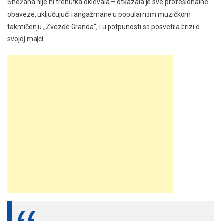
Snežana nije ni trenutka oklevala – otkazala je sve profesionalne
obaveze, uključujući i angažmane u popularnom muzičkom
takmičenju „Zvezde Granda“, i u potpunosti se posvetila brizi o
svojoj majci.