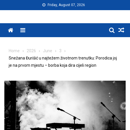
Skip
Friday, August 07, 2026
to
content
Menu
Home
2026
June
3
Snežana Đurišić u najtežem životnom trenutku: Porodica joj
je na prvom mjestu – borba koja dira cijeli region