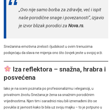
„Ovo nije samo borba za zdravlje, već i ispit
naše porodične snage i povezanosti“, izjavio
je izvor blizak porodici za
Nova.rs
.
Snežanina emotivna zrelost i ljudskost u ovim trenucima
podsjećaju da slava ne mijenja ono što čovjek jeste u svojoj srži.
Iza reflektora – snažna, hrabra i
posvećena
Iako je na sceni poznata po profesionalizmu i eleganciji, u
privatnom životu Snežana je žena sa snažnim porodičnim
vrijednostima. Njen tim i saradnici nisu bili iznenađeni što se
povukla iz javnosti kako bi bila uz svoju majku – to je potpuno u