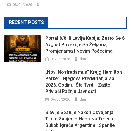
08/04/2026
dan
RECENT POSTS
Portal 8/8 Ili Lavlja Kapija: Zašto Se 8.
Avgust Povezuje Sa Željama,
Promjenama I Novim Počecima
07/08/2026
dan
„Novi Nostradamus“ Krejg Hamilton
Parker I Njegova Predviđanja Za
2026. Godinu: Šta Tvrdi I Zašto
Privlači Pažnju Javnosti
06/08/2026
dan
Slavlje Španije Nakon Osvajanja
Titule Zasjenio Haos Na Terenu:
Sukob Igrača Argentine I Španije