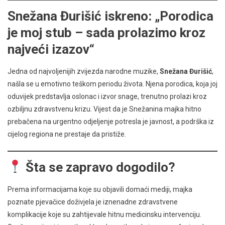
Snežana Đurišić iskreno: „Porodica
je moj stub – sada prolazimo kroz
najveći izazov“
Jedna od najvoljenijih zvijezda narodne muzike,
Snežana Đurišić
,
našla se u emotivno teškom periodu života. Njena porodica, koja joj
oduvijek predstavlja oslonac i izvor snage, trenutno prolazi kroz
ozbiljnu zdravstvenu krizu. Vijest da je Snežanina majka hitno
prebačena na urgentno odjeljenje potresla je javnost, a podrška iz
cijelog regiona ne prestaje da pristiže.
Šta se zapravo dogodilo?
Prema informacijama koje su objavili domaći mediji, majka
poznate pjevačice doživjela je iznenadne zdravstvene
komplikacije koje su zahtijevale hitnu medicinsku intervenciju.