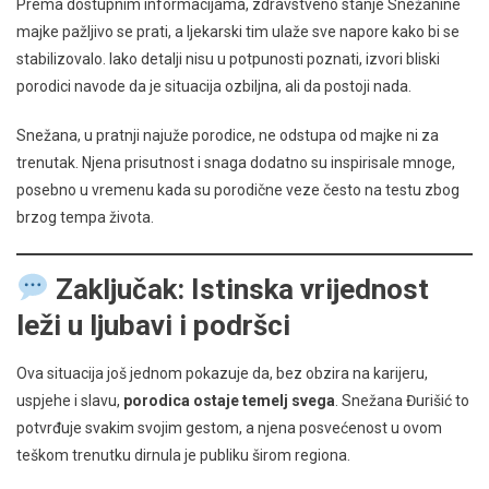
Prema dostupnim informacijama, zdravstveno stanje Snežanine
majke pažljivo se prati, a ljekarski tim ulaže sve napore kako bi se
stabilizovalo. Iako detalji nisu u potpunosti poznati, izvori bliski
porodici navode da je situacija ozbiljna, ali da postoji nada.
Snežana, u pratnji najuže porodice, ne odstupa od majke ni za
trenutak. Njena prisutnost i snaga dodatno su inspirisale mnoge,
posebno u vremenu kada su porodične veze često na testu zbog
brzog tempa života.
Zaključak: Istinska vrijednost
leži u ljubavi i podršci
Ova situacija još jednom pokazuje da, bez obzira na karijeru,
uspjehe i slavu,
porodica ostaje temelj svega
. Snežana Đurišić to
potvrđuje svakim svojim gestom, a njena posvećenost u ovom
teškom trenutku dirnula je publiku širom regiona.