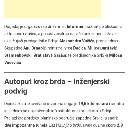
Događaj je organizovao dnevni list
Informer
, poznat po bliskosti s
aktuelnom vlašću, a prisustvovali su najviši funkcioneri države,
uključujući predsjednika Srbije
Aleksandra Vučića
, predsjednicu
Skupštine
Anu Brnabić
, ministre
Ivice Dačića
,
Milice Đurđević
Stamenkovski
,
Bratislava Gašića
, te predsjednika SNS-a
Miloša
Vučevića
.
Autoput kroz brda – inženjerski
podvig
Dionica koja je svečano otvorena duga je
19,5 kilometara
i smatra
se jednim od najsloženijih infrastrukturnih projekata u Srbiji.
Prolazi kroz brdsko-planinsko područje zapadne Srbije, a sadrži
dva impozantna tunela
,
Laz
i
Munjino brdo
, svaki dužine skoro
2,8