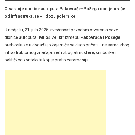
Otvaranje dionice autoputa Pakovraće–Požega donijelo više
od infrastrukture – i dozu polemike
U nedjelju, 21. jula 2025, svečanost povodom otvaranja nove
dionice autoputa
“Miloš Veliki”
između
Pakovraća i Požege
pretvorila se u događaj o kojem će se dugo pričati – ne samo zbog
infrastrukturnog značaja, već i zbog atmosfere, simbolike i
političkog konteksta koji je pratio ceremoniju.