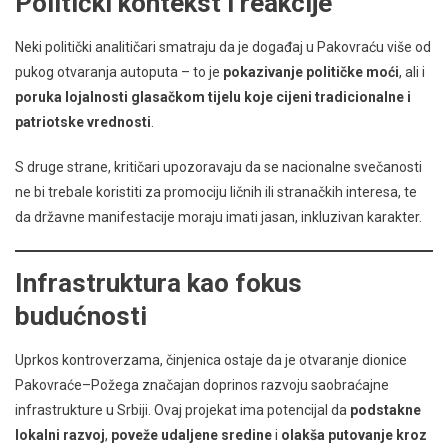
Politički kontekst i reakcije
Neki politički analitičari smatraju da je događaj u Pakovraću više od
pukog otvaranja autoputa – to je
pokazivanje političke moći
, ali i
poruka lojalnosti glasačkom tijelu koje cijeni tradicionalne i
patriotske vrednosti
.
S druge strane, kritičari upozoravaju da se nacionalne svečanosti
ne bi trebale koristiti za promociju ličnih ili stranačkih interesa, te
da državne manifestacije moraju imati jasan, inkluzivan karakter.
Infrastruktura kao fokus
budućnosti
Uprkos kontroverzama, činjenica ostaje da je otvaranje dionice
Pakovraće–Požega značajan doprinos razvoju saobraćajne
infrastrukture u Srbiji. Ovaj projekat ima potencijal da
podstakne
lokalni razvoj
,
poveže udaljene sredine
i
olakša putovanje kroz