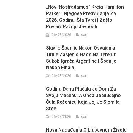
„Novi Nostradamus“ Krejg Hamilton
Parker I Njegova Predviđanja Za
2026. Godinu: Šta Tvrdi I Zašto
Privlači Pažnju Javnosti
06/08/2026
dan
Slavlje Španije Nakon Osvajanja
Titule Zasjenio Haos Na Terenu:
Sukob Igrača Argentine I Španije
Nakon Finala
06/08/2026
dan
Godinu Dana Plaćala Je Dom Za
Svoju Maćehu, A Onda Je Slučajno
Čula Rečenicu Koja Joj Je Slomila
Srce
06/08/2026
dan
Nova Nagađanja O Ljubavnom Životu