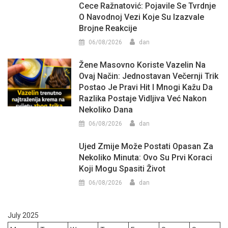
Cece Ražnatović: Pojavile Se Tvrdnje
O Navodnoj Vezi Koje Su Izazvale
Brojne Reakcije
06/08/2026
dan
Žene Masovno Koriste Vazelin Na
Ovaj Način: Jednostavan Večernji Trik
Postao Je Pravi Hit I Mnogi Kažu Da
Razlika Postaje Vidljiva Već Nakon
Nekoliko Dana
06/08/2026
dan
Ujed Zmije Može Postati Opasan Za
Nekoliko Minuta: Ovo Su Prvi Koraci
Koji Mogu Spasiti Život
06/08/2026
dan
July 2025