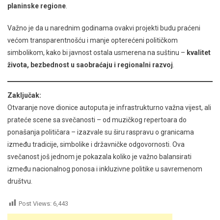
planinske regione
.
Važno je da u narednim godinama ovakvi projekti budu praćeni
većom transparentnošću i manje opterećeni političkom
simbolikom, kako bi javnost ostala usmerena na suštinu –
kvalitet
života, bezbednost u saobraćaju i regionalni razvoj
.
Zaključak:
Otvaranje nove dionice autoputa je infrastrukturno važna vijest, ali
prateće scene sa svečanosti – od muzičkog repertoara do
ponašanja političara – izazvale su širu raspravu o granicama
između tradicije, simbolike i državničke odgovornosti. Ova
svečanost još jednom je pokazala koliko je važno balansirati
između nacionalnog ponosa i inkluzivne politike u savremenom
društvu.
Post Views:
6,443