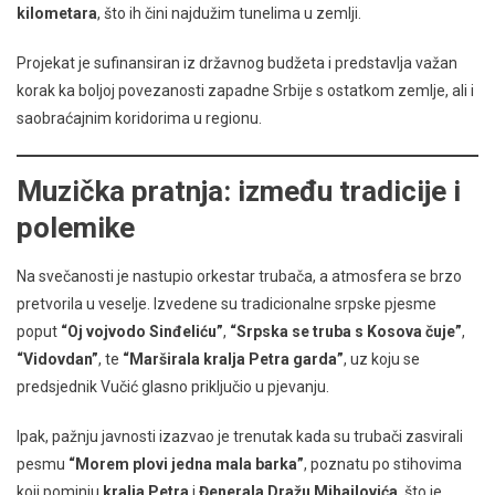
kilometara
, što ih čini najdužim tunelima u zemlji.
Projekat je sufinansiran iz državnog budžeta i predstavlja važan
korak ka boljoj povezanosti zapadne Srbije s ostatkom zemlje, ali i
saobraćajnim koridorima u regionu.
Muzička pratnja: između tradicije i
polemike
Na svečanosti je nastupio orkestar trubača, a atmosfera se brzo
pretvorila u veselje. Izvedene su tradicionalne srpske pjesme
poput
“Oj vojvodo Sinđeliću”
,
“Srpska se truba s Kosova čuje”
,
“Vidovdan”
, te
“Marširala kralja Petra garda”
, uz koju se
predsjednik Vučić glasno priključio u pjevanju.
Ipak, pažnju javnosti izazvao je trenutak kada su trubači zasvirali
pesmu
“Morem plovi jedna mala barka”
, poznatu po stihovima
koji pominju
kralja Petra
i
Đenerala Dražu Mihailovića
, što je