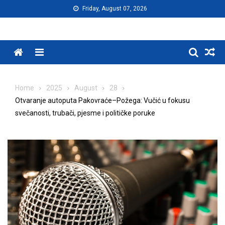
Skip
Friday, August 07, 2026
to
content
Menu
Home
2025
August
28
Otvaranje autoputa Pakovraće–Požega: Vučić u fokusu
svečanosti, trubači, pjesme i političke poruke