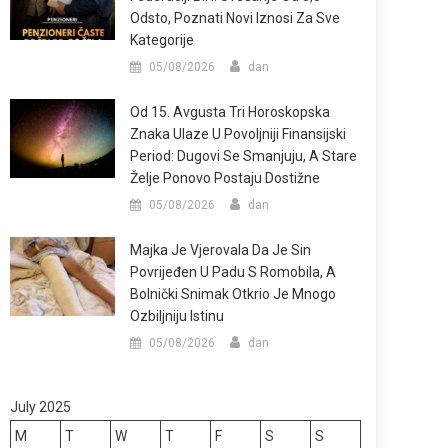
Odsto, Poznati Novi Iznosi Za Sve
Kategorije
05/08/2026
dan
Od 15. Avgusta Tri Horoskopska
Znaka Ulaze U Povoljniji Finansijski
Period: Dugovi Se Smanjuju, A Stare
Želje Ponovo Postaju Dostižne
05/08/2026
dan
Majka Je Vjerovala Da Je Sin
Povrijeđen U Padu S Romobila, A
Bolnički Snimak Otkrio Je Mnogo
Ozbiljniju Istinu
05/08/2026
dan
July 2025
M
T
W
T
F
S
S