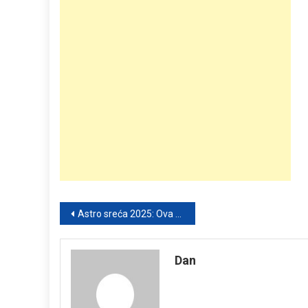
Post
Astro sreća 2025: Ova 3 horoskopska znaka imaju najveće šanse za loto dobitak!
navigation
Dan