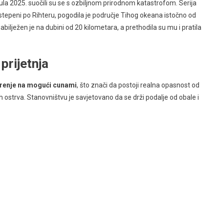
ula 2025. suočili su se s ozbiljnom prirodnom katastrofom. Serija
 stepeni po Rihteru, pogodila je područje Tihog okeana istočno od
lježen je na dubini od 20 kilometara, a prethodila su mu i pratila
prijetnja
renje na mogući cunami
, što znači da postoji realna opasnost od
 ostrva. Stanovništvu je savjetovano da se drži podalje od obale i