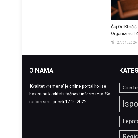
Čaj Od Klinči
Organizmu I 
27/01/2026
O NAMA
KATEG
‘Kvalitet vremena’ je online portal koji se
Crna hr
bazira na kvalitet i tačnost informacija. Sa
Ispo
radom smo počeli 17.10.2022.
Lepota
Regi