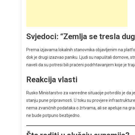
Svjedoci: “Zemlja se tresla dug
Prema izjavama lokalnih stanovnika objavljenim na platf
dok je drugi izazvao paniku. Ljudi su napuštali domove, strah
naveli da su potresi bili praćeni podrhtavanjem koje je tra
Reakcija vlasti
Rusko Ministarstvo za vanredne situacije potvrdilo je da j
stanju pune pripravnosti. U toku su provjere infrastruktur
nema zvaničnih podataka o žrtvama, ali se apeluje na gr
ne bude potpuno bezbjedno.