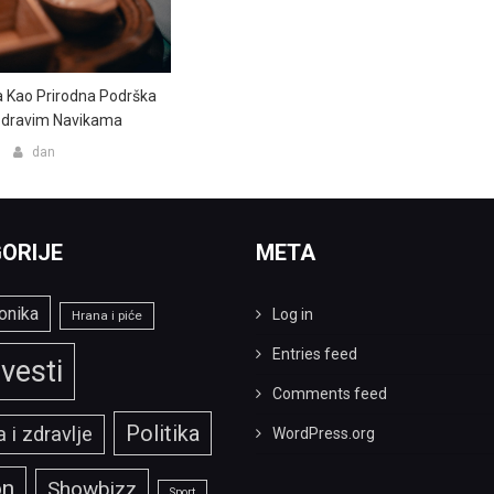
ća Kao Prirodna Podrška
Zdravim Navikama
dan
ORIJE
META
onika
Log in
Hrana i piće
Entries feed
vesti
Comments feed
Politika
 i zdravlje
WordPress.org
on
Showbizz
Sport