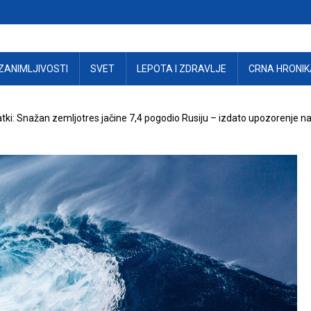
ZANIMLJIVOSTI
SVET
LEPOTA I ZDRAVLJE
CRNA HRONIK
i: Snažan zemljotres jačine 7,4 pogodio Rusiju – izdato upozorenje n