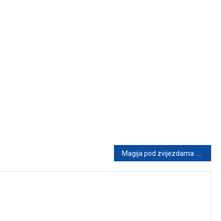
Magija pod zvijezdama: Dino Merlin oduševio 30.000 ljudi spektaklom u Splitu