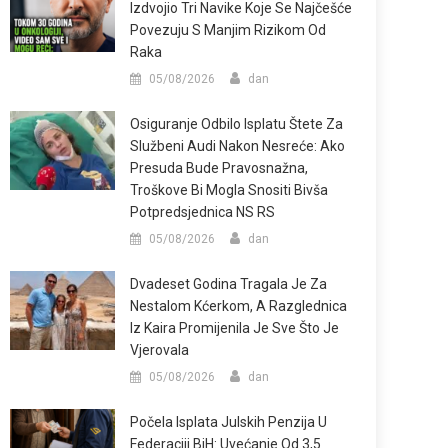
Izdvojio Tri Navike Koje Se Najčešće
Povezuju S Manjim Rizikom Od
Raka
05/08/2026
dan
Osiguranje Odbilo Isplatu Štete Za
Službeni Audi Nakon Nesreće: Ako
Presuda Bude Pravosnažna,
Troškove Bi Mogla Snositi Bivša
Potpredsjednica NS RS
05/08/2026
dan
Dvadeset Godina Tragala Je Za
Nestalom Kćerkom, A Razglednica
Iz Kaira Promijenila Je Sve Što Je
Vjerovala
05/08/2026
dan
Počela Isplata Julskih Penzija U
Federaciji BiH: Uvećanje Od 3,5