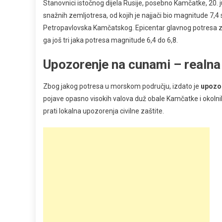
Stanovnici istočnog dijela Rusije, posebno Kamčatke, 20. j
snažnih zemljotresa, od kojih je najjači bio magnitude 7,4
Petropavlovska Kamčatskog. Epicentar glavnog potresa zabi
ga još tri jaka potresa magnitude 6,4 do 6,8.
Upozorenje na cunami – realna 
Zbog jakog potresa u morskom području, izdato je
upozo
pojave opasno visokih valova duž obale Kamčatke i okolnih
prati lokalna upozorenja civilne zaštite.