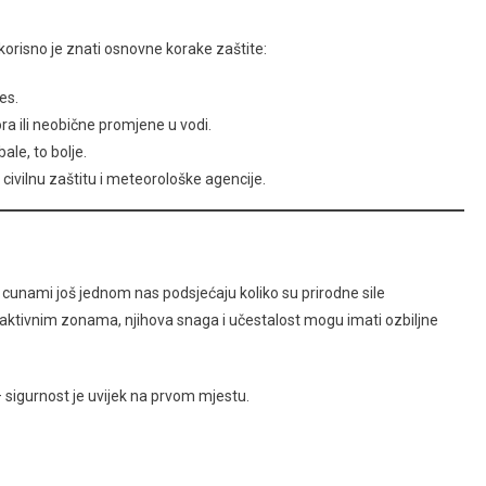
 korisno je znati osnovne korake zaštite:
es.
ra ili neobične promjene u vodi.
ale, to bolje.
, civilnu zaštitu i meteorološke agencije.
cunami još jednom nas podsjećaju koliko su prirodne sile
 aktivnim zonama, njihova snaga i učestalost mogu imati ozbiljne
– sigurnost je uvijek na prvom mjestu.