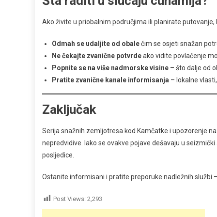
Šta raditi u slučaju cunamija?
Ako živite u priobalnim područjima ili planirate putovanje,
Odmah se udaljite od obale
čim se osjeti snažan potr
Ne čekajte zvanične potvrde
ako vidite povlačenje mo
Popnite se na više nadmorske visine
– što dalje od ob
Pratite zvanične kanale informisanja
– lokalne vlasti
Zaključak
Serija snažnih zemljotresa kod Kamčatke i upozorenje na 
nepredvidive. Iako se ovakve pojave dešavaju u seizmički
posljedice.
Ostanite informisani i pratite preporuke nadležnih službi 
Post Views:
2,293