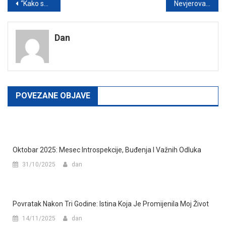
Post
“Kako sam nenamjerno razotkrila šefa – i još se osjećala krivo”
Nevjerovatna istina isplivala zbog izgubljenih naušnica
navigation
Dan
POVEZANE OBJAVE
Oktobar 2025: Mesec Introspekcije, Buđenja I Važnih Odluka
31/10/2025
dan
Povratak Nakon Tri Godine: Istina Koja Je Promijenila Moj Život
14/11/2025
dan