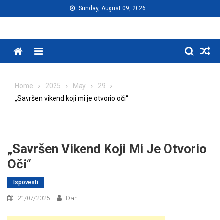
Skip
Sunday, August 09, 2026
to
content
Menu
Home
2025
May
29
„Savršen vikend koji mi je otvorio oči“
„Savršen Vikend Koji Mi Je Otvorio
Oči“
Ispovesti
21/07/2025
Dan