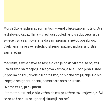
Moj dečko je isplanirao romantični vikend u luksuznom hotelu. Sve
je djelovalo kao iz filma – predivan pogled, vino u sobi, večera uz
svijeće… Bila sam uvjerena da sam pronašla nekog posebnog.
Cijelo vrijeme je sve izgledalo iskreno i pažljivo isplanirano. Bila
sam sretna.
Međutim, savršenstvo se raspalo kad je došlo vrijeme za odjavu.
Stajali smo na recepciji, a njegova kartica je bila – odbijena. Ustao
je panika na licu, crvenilo u obrazima, nervozno smijuljenje. Da bih
izbjegla neugodnu scenu, nasmiješila sam se i rekla:
“Nema veze, ja ću platiti.”
U tom trenutku mi je bilo važno da mu pokažem razumijevanje. Svi
se nekad nađu u neugodnoj situaciji, zar ne?