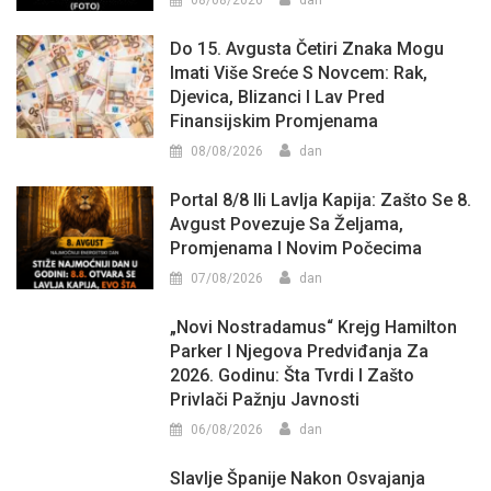
08/08/2026
dan
Do 15. Avgusta Četiri Znaka Mogu
Imati Više Sreće S Novcem: Rak,
Djevica, Blizanci I Lav Pred
Finansijskim Promjenama
08/08/2026
dan
Portal 8/8 Ili Lavlja Kapija: Zašto Se 8.
Avgust Povezuje Sa Željama,
Promjenama I Novim Počecima
07/08/2026
dan
„Novi Nostradamus“ Krejg Hamilton
Parker I Njegova Predviđanja Za
2026. Godinu: Šta Tvrdi I Zašto
Privlači Pažnju Javnosti
06/08/2026
dan
Slavlje Španije Nakon Osvajanja