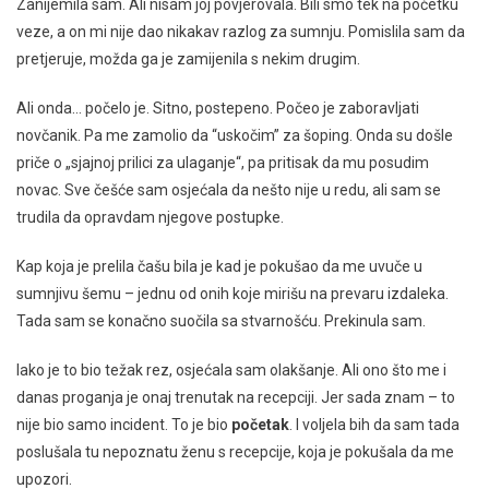
Zanijemila sam. Ali nisam joj povjerovala. Bili smo tek na početku
veze, a on mi nije dao nikakav razlog za sumnju. Pomislila sam da
pretjeruje, možda ga je zamijenila s nekim drugim.
Ali onda… počelo je. Sitno, postepeno. Počeo je zaboravljati
novčanik. Pa me zamolio da “uskočim” za šoping. Onda su došle
priče o „sjajnoj prilici za ulaganje“, pa pritisak da mu posudim
novac. Sve češće sam osjećala da nešto nije u redu, ali sam se
trudila da opravdam njegove postupke.
Kap koja je prelila čašu bila je kad je pokušao da me uvuče u
sumnjivu šemu – jednu od onih koje mirišu na prevaru izdaleka.
Tada sam se konačno suočila sa stvarnošću. Prekinula sam.
Iako je to bio težak rez, osjećala sam olakšanje. Ali ono što me i
danas proganja je onaj trenutak na recepciji. Jer sada znam – to
nije bio samo incident. To je bio
početak
. I voljela bih da sam tada
poslušala tu nepoznatu ženu s recepcije, koja je pokušala da me
upozori.