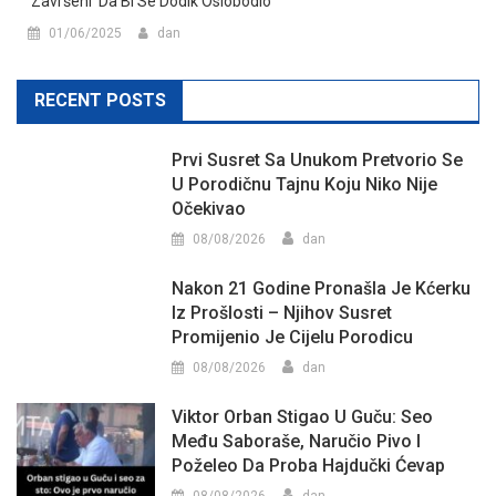
‘završeni’ Da Bi Se Dodik Oslobodio”
01/06/2025
dan
RECENT POSTS
Prvi Susret Sa Unukom Pretvorio Se
U Porodičnu Tajnu Koju Niko Nije
Očekivao
08/08/2026
dan
Nakon 21 Godine Pronašla Je Kćerku
Iz Prošlosti – Njihov Susret
Promijenio Je Cijelu Porodicu
08/08/2026
dan
Viktor Orban Stigao U Guču: Seo
Među Saboraše, Naručio Pivo I
Poželeo Da Proba Hajdučki Ćevap