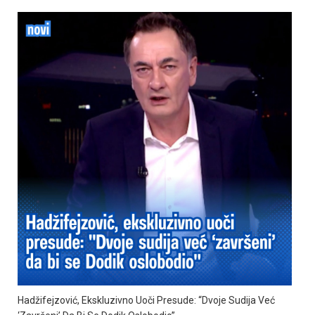
Hadžifejzović, Ekskluzivno Uoči Presude: “Dvoje Sudija Već