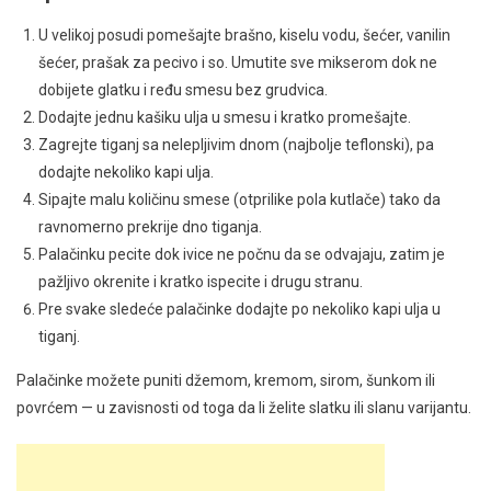
U velikoj posudi pomešajte brašno, kiselu vodu, šećer, vanilin
šećer, prašak za pecivo i so. Umutite sve mikserom dok ne
dobijete glatku i ređu smesu bez grudvica.
Dodajte jednu kašiku ulja u smesu i kratko promešajte.
Zagrejte tiganj sa nelepljivim dnom (najbolje teflonski), pa
dodajte nekoliko kapi ulja.
Sipajte malu količinu smese (otprilike pola kutlače) tako da
ravnomerno prekrije dno tiganja.
Palačinku pecite dok ivice ne počnu da se odvajaju, zatim je
pažljivo okrenite i kratko ispecite i drugu stranu.
Pre svake sledeće palačinke dodajte po nekoliko kapi ulja u
tiganj.
Palačinke možete puniti džemom, kremom, sirom, šunkom ili
povrćem — u zavisnosti od toga da li želite slatku ili slanu varijantu.