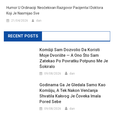
Humor U Ordinaciji: Neočekivan Razgovor Pacijenta I Doktora
Koji Je Nasmijao Sve
21/04/2026
dan
RECENT POSTS
Komšiji Sam Dozvolio Da Koristi
Moje Dvorište — A Ono Što Sam
Zatekao Po Povratku Potpuno Me Je
Šokiralo
09/08/2026
dan
Godinama Ga Je Gledala Samo Kao
Komšiju, A Tek Nakon Venčanja
Shvatila Kakvog Je Čoveka Imala
Pored Sebe
09/08/2026
dan