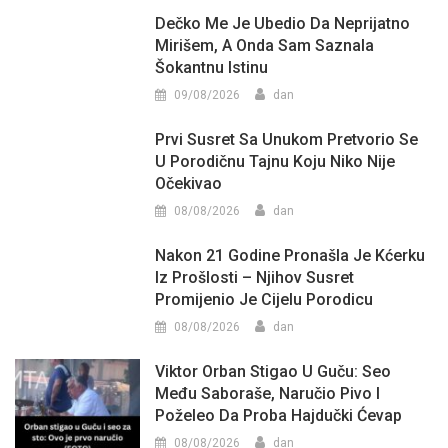
Dečko Me Je Ubedio Da Neprijatno
Mirišem, A Onda Sam Saznala
Šokantnu Istinu
09/08/2026
dan
Prvi Susret Sa Unukom Pretvorio Se
U Porodičnu Tajnu Koju Niko Nije
Očekivao
08/08/2026
dan
Nakon 21 Godine Pronašla Je Kćerku
Iz Prošlosti – Njihov Susret
Promijenio Je Cijelu Porodicu
08/08/2026
dan
Viktor Orban Stigao U Guču: Seo
Među Saboraše, Naručio Pivo I
Poželeo Da Proba Hajdučki Ćevap
08/08/2026
dan