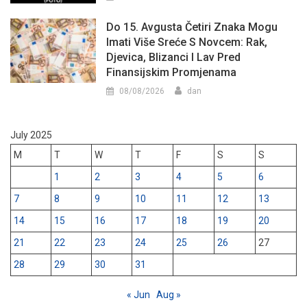
Do 15. Avgusta Četiri Znaka Mogu
Imati Više Sreće S Novcem: Rak,
Djevica, Blizanci I Lav Pred
Finansijskim Promjenama
08/08/2026
dan
July 2025
M
T
W
T
F
S
S
1
2
3
4
5
6
7
8
9
10
11
12
13
14
15
16
17
18
19
20
21
22
23
24
25
26
27
28
29
30
31
« Jun
Aug »