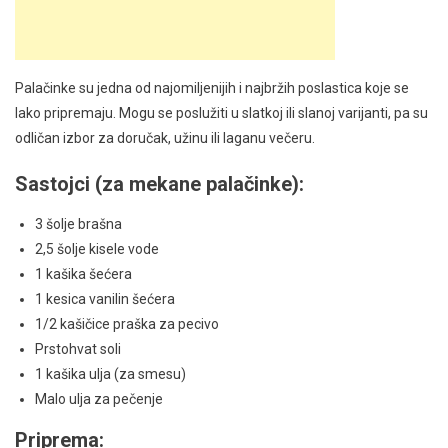
Palačinke su jedna od najomiljenijih i najbržih poslastica koje se
lako pripremaju. Mogu se poslužiti u slatkoj ili slanoj varijanti, pa su
odličan izbor za doručak, užinu ili laganu večeru.
Sastojci (za mekane palačinke):
3 šolje brašna
2,5 šolje kisele vode
1 kašika šećera
1 kesica vanilin šećera
1/2 kašičice praška za pecivo
Prstohvat soli
1 kašika ulja (za smesu)
Malo ulja za pečenje
Priprema: