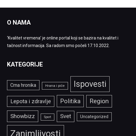
O NAMA
‘Kvalitet vremena’ je online portal koji se bazira na kvalitet i
tačnost informacija. Sa radom smo počeli 17.10.2022.
KATEGORIJE
Ispovesti
Crna hronika
Hrana i piće
Politika
Region
Lepota i zdravlje
Showbizz
Svet
Uncategorized
Sport
Zanimljivosti