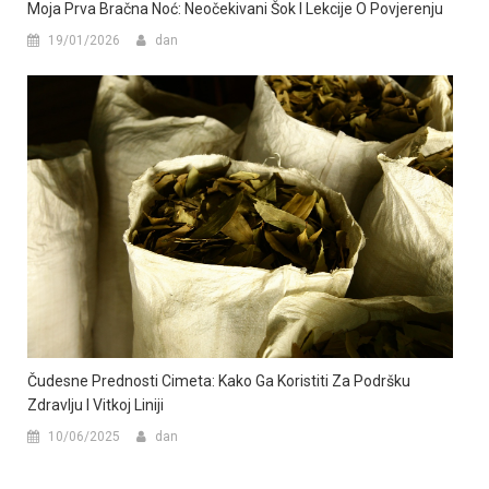
Moja Prva Bračna Noć: Neočekivani Šok I Lekcije O Povjerenju
19/01/2026
dan
Čudesne Prednosti Cimeta: Kako Ga Koristiti Za Podršku
Zdravlju I Vitkoj Liniji
10/06/2025
dan