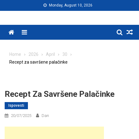
Skip
Monday, August 10, 2026
to
content
Menu
Home
2026
April
30
Recept za savršene palačinke
Recept Za Savršene Palačinke
Ispovesti
20/07/2025
Dan