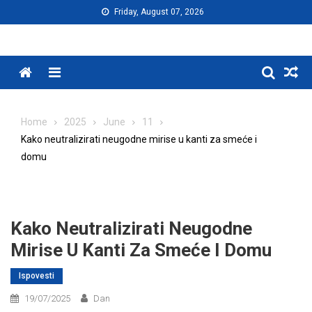
Skip
Friday, August 07, 2026
to
content
Menu
Home
2025
June
11
Kako neutralizirati neugodne mirise u kanti za smeće i
domu
Kako Neutralizirati Neugodne
Mirise U Kanti Za Smeće I Domu
Ispovesti
19/07/2025
Dan