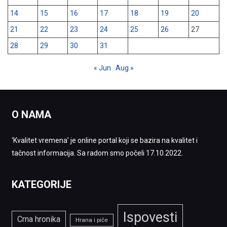
14
15
16
17
18
19
20
21
22
23
24
25
26
27
28
29
30
31
« Jun
Aug »
O NAMA
‘Kvalitet vremena’ je online portal koji se bazira na kvalitet i
tačnost informacija. Sa radom smo počeli 17.10.2022.
KATEGORIJE
Ispovesti
Crna hronika
Hrana i piće