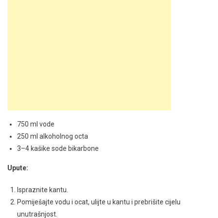
750 ml vode
250 ml alkoholnog octa
3–4 kašike sode bikarbone
Upute:
Ispraznite kantu.
Pomiješajte vodu i ocat, ulijte u kantu i prebrišite cijelu
unutrašnjost.