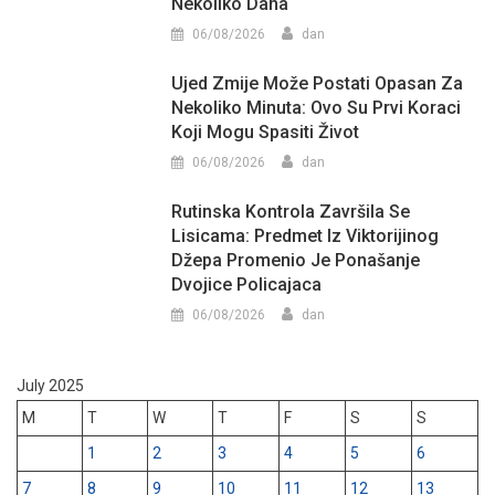
Nekoliko Dana
06/08/2026
dan
Ujed Zmije Može Postati Opasan Za
Nekoliko Minuta: Ovo Su Prvi Koraci
Koji Mogu Spasiti Život
06/08/2026
dan
Rutinska Kontrola Završila Se
Lisicama: Predmet Iz Viktorijinog
Džepa Promenio Je Ponašanje
Dvojice Policajaca
06/08/2026
dan
July 2025
M
T
W
T
F
S
S
1
2
3
4
5
6
7
8
9
10
11
12
13