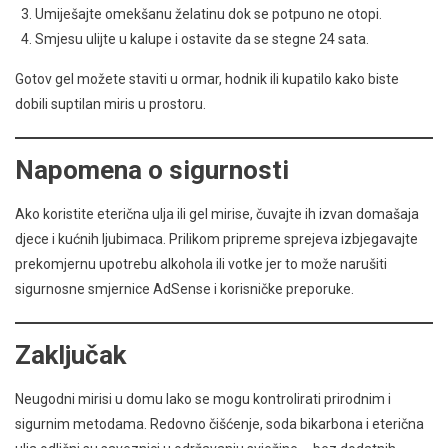
Umiješajte omekšanu želatinu dok se potpuno ne otopi.
Smjesu ulijte u kalupe i ostavite da se stegne 24 sata.
Gotov gel možete staviti u ormar, hodnik ili kupatilo kako biste
dobili suptilan miris u prostoru.
Napomena o sigurnosti
Ako koristite eterična ulja ili gel mirise, čuvajte ih izvan domašaja
djece i kućnih ljubimaca. Prilikom pripreme sprejeva izbjegavajte
prekomjernu upotrebu alkohola ili votke jer to može narušiti
sigurnosne smjernice AdSense i korisničke preporuke.
Zaključak
Neugodni mirisi u domu lako se mogu kontrolirati prirodnim i
sigurnim metodama. Redovno čišćenje, soda bikarbona i eterična