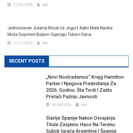
17/06/2026
dan
Jednostavan Jutarnji Ritual Uz Jogurt: Kako Mala Navika
Može Doprineti Boljem Osjećaju Tokom Dana
17/11/2025
dan
RECENT POSTS
„Novi Nostradamus“ Krejg Hamilton
Parker I Njegova Predviđanja Za
2026. Godinu: Šta Tvrdi I Zašto
Privlači Pažnju Javnosti
06/08/2026
dan
Slavlje Španije Nakon Osvajanja
Titule Zasjenio Haos Na Terenu:
Sukob Igrača Argentine I Španije