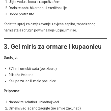
Ulijte vodu u bocu s raspršivačem.
Dodajte sodu bikarbonu i eterično ulje.
Dobro protresite.
Koristite sprej za osvježavanje zavjesa, tepiha, tapaciranog
namještaja i drugih površina koje upijaju mirise.
3. Gel miris za ormare i kupaonicu
Sastojci:
375 ml omekšivača (po izboru)
9 listića želatine
Kalupe za led ili male posudice
Priprema:
Namočite želatinu u hladnoj vodi.
Omekšivač lagano zagrijte (ne smije zakuhati).