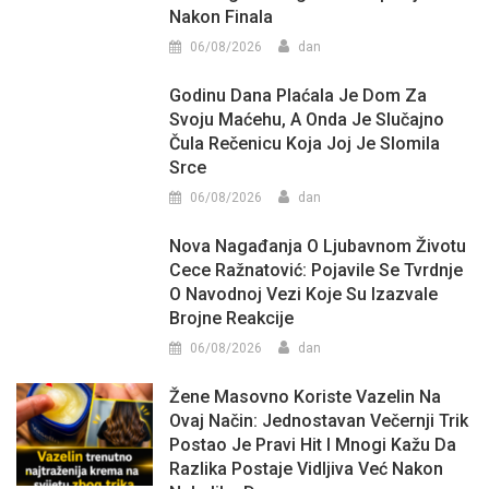
Nakon Finala
06/08/2026
dan
Godinu Dana Plaćala Je Dom Za
Svoju Maćehu, A Onda Je Slučajno
Čula Rečenicu Koja Joj Je Slomila
Srce
06/08/2026
dan
Nova Nagađanja O Ljubavnom Životu
Cece Ražnatović: Pojavile Se Tvrdnje
O Navodnoj Vezi Koje Su Izazvale
Brojne Reakcije
06/08/2026
dan
Žene Masovno Koriste Vazelin Na
Ovaj Način: Jednostavan Večernji Trik
Postao Je Pravi Hit I Mnogi Kažu Da
Razlika Postaje Vidljiva Već Nakon