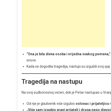
“Ona je bila divna osoba i vrijedna svakog pomena,”
snove.
Kada se dogodila tragedija, nastupi su izgubili svoj sjaj 
Tragedija na nastupu
Na ovoj sudbonosnoj večeri, dok je Petar nastupao u Vranju
Od nje je glazbenik više izgubio
oslonac i prijateljicu
n
„Više sam izgubio pravi prijatelj i druga nego djevoj