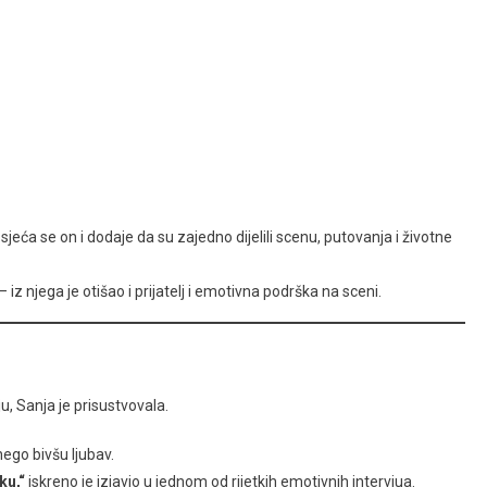
sjeća se on i dodaje da su zajedno dijelili scenu, putovanja i životne
– iz njega je otišao i prijatelj i emotivna podrška na sceni.
, Sanja je prisustvovala.
ego bivšu ljubav.
ku,“
iskreno je izjavio u jednom od rijetkih emotivnih intervjua.