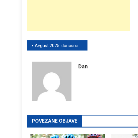
Post
Avgust 2025. donosi sreću i blagostanje za ova 3 horoskopska znaka – pogledajte da li ste među njima!
navigation
Dan
POVEZANE OBJAVE