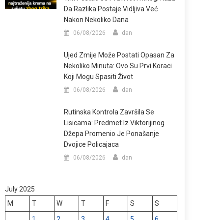
Da Razlika Postaje Vidljiva Već
Nakon Nekoliko Dana
06/08/2026
dan
Ujed Zmije Može Postati Opasan Za
Nekoliko Minuta: Ovo Su Prvi Koraci
Koji Mogu Spasiti Život
06/08/2026
dan
Rutinska Kontrola Završila Se
Lisicama: Predmet Iz Viktorijinog
Džepa Promenio Je Ponašanje
Dvojice Policajaca
06/08/2026
dan
July 2025
M
T
W
T
F
S
S
1
2
3
4
5
6