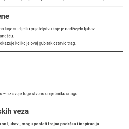
ene
je su dijelili i prijateljstvu koje je nadživjelo ljubav.
danošću.
kazuje koliko je ovaj gubitak ostavio trag.
 – i iz svoje tuge stvorio umjetničku snagu.
skih veza
kon ljubavi, mogu postati trajna podrška i inspiracija
.