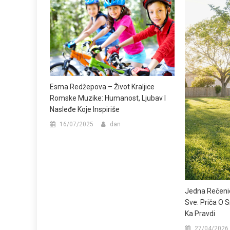
Esma Redžepova – Život Kraljice
Romske Muzike: Humanost, Ljubav I
Nasleđe Koje Inspiriše
16/07/2025
dan
Jedna Rečenic
Sve: Priča O 
Ka Pravdi
27/04/2026