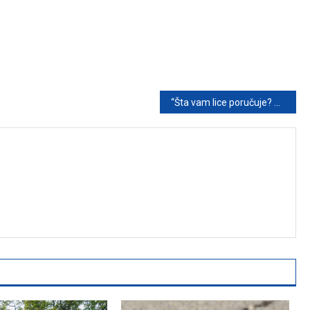
“Šta vam lice poručuje? Promjene na koži mogu biti znakovi unutrašnjih zdravstvenih problema”