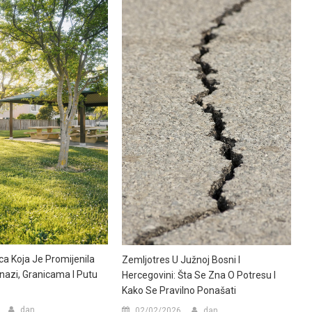
a Koja Je Promijenila
Zemljotres U Južnoj Bosni I
Snazi, Granicama I Putu
Hercegovini: Šta Se Zna O Potresu I
Kako Se Pravilno Ponašati
dan
02/02/2026
dan