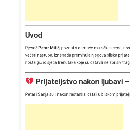
Uvod
Pjevač
Petar Mitić
, poznat s domaće muzičke scene, nosi 
večeri nastupa, iznenada preminula njegova bliska prijatel
nostalgično sjeća trenutaka koje su ostavili neizbrisiv trag 
Prijateljstvo nakon ljubavi 
Petar i Sanja su, i nakon rastanka, ostali u bliskom prijatelj