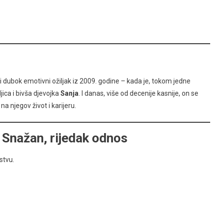
dubok emotivni ožiljak iz 2009. godine – kada je, tokom jedne
jica i bivša djevojka
Sanja
. I danas, više od decenije kasnije, on se
na njegov život i karijeru.
– Snažan, rijedak odnos
stvu.