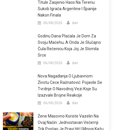
Titule Zasjenio Haos Na Terenu:
Sukob Igrača Argentine I Španije
Nakon Finala
06/08/2026
dan
Godinu Dana Plaćala Je Dom Za
Svoju Maćehu, A Onda Je Slučajno
Čula Rečenicu Koja Joj Je Slomila
Srce
06/08/2026
dan
Nova Nagađanja O Ljubavnom
Životu Cece Ražnatović: Pojavile Se
Tvrdnje O Navodnoj Vezi Koje Su
Izazvale Brojne Reakcije
06/08/2026
dan
Žene Masovno Koriste Vazelin Na
Ovaj Način: Jednostavan Večernji
Trik Postao Je Pravi Hit I Mnogi Kažu