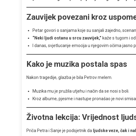
Zauvijek povezani kroz uspom
Petar govori o sanjama koje su sanjali zajedno, scenama ko
“Neki ljudi ostanu u srcu zauvijek,”
kaže s tugom i o
I danas, svjetlucanje emocija u njegovim očima jasno po
Kako je muzika postala spas
Nakon tragedije, glazba je bila Petrov melem.
Muzika mu je pružila utjehu i način da se nosi s boli.
Kroz albume, pjesme i nastupe pronašao je novi smisao
Životna lekcija: Vrijednost ljud
Priča Petra i Sanje je podsjetnik da
ljudske veze, čak i na