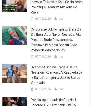
Izdvojio Tri Navike Koje Se Najčešće
Povezuju S Manjim Rizikom Od
Raka
05/08/2026
dan
Osiguranje Odbilo Isplatu Štete Za
Službeni Audi Nakon Nesreće: Ako
Presuda Bude Pravosnažna,
Troškove Bi Mogla Snositi Bivša
Potpredsjednica NS RS
05/08/2026
dan
Dvadeset Godina Tragala Je Za
Nestalom Kćerkom, A Razglednica
Iz Kaira Promijenila Je Sve Što Je
Vjerovala
05/08/2026
dan
Počela Isplata Julskih Penzija U
Federaciji BiH: Uvećanje Od 3,5