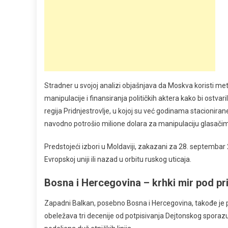
Stradner u svojoj analizi objašnjava da Moskva koristi m
manipulacije i finansiranja političkih aktera kako bi ostvar
regija Pridnjestrovlje, u kojoj su već godinama stacioniran
navodno potrošio milione dolara za manipulaciju glasač
Predstojeći izbori u Moldaviji, zakazani za 28. septembar 
Evropskoj uniji ili nazad u orbitu ruskog uticaja.
Bosna i Hercegovina – krhki mir pod pr
Zapadni Balkan, posebno Bosna i Hercegovina, takođe je 
obeležava tri decenije od potpisivanja Dejtonskog sporazuma