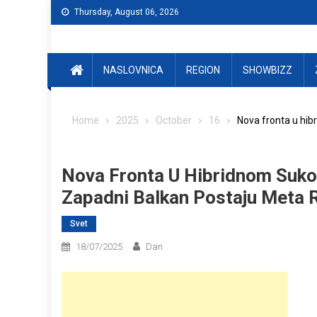
Skip
Thursday, August 06, 2026
to
content
NASLOVNICA
REGION
SHOWBIZZ
Home
2025
October
16
Nova fronta u hib
Nova Fronta U Hibridnom Sukob
Zapadni Balkan Postaju Meta 
Svet
18/07/2025
Dan