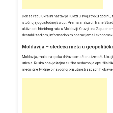
Dok se rat u Ukrajini nastavlja i ulazi u svoju treću godi
istočnoj i jugoistočnoj Evropi. Prema analizi dr. Ivane Stra
aktivnosti hibridnog rata u Moldaviji, Gruziji i na Zapad
destabilizacijom, informacionim operacijama i ekonomsk
Moldavija – sledeća meta u geopolitič
Moldavija, mala evropska država smeštena između Ukraji
uticaja. Ruska obavještajna služba nedavno je optužila N
mediji šire tvrdnje o navodnoj prisutnosti zapadnih obavj