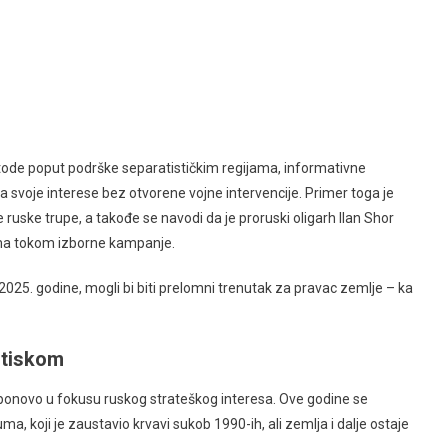
etode poput podrške separatističkim regijama, informativne
ila svoje interese bez otvorene vojne intervencije. Primer toga je
e ruske trupe, a takođe se navodi da je proruski oligarh Ilan Shor
ima tokom izborne kampanje.
2025. godine, mogli bi biti prelomni trenutak za pravac zemlje – ka
itiskom
ponovo u fokusu ruskog strateškog interesa. Ove godine se
, koji je zaustavio krvavi sukob 1990-ih, ali zemlja i dalje ostaje