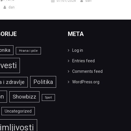
07/01/2026
dan
dan
ORIJE
META
onika
Log in
Hrana i piće
Entries feed
vesti
Comments feed
Politika
 i zdravlje
WordPress.org
on
Showbizz
Sport
Uncategorized
imljivosti