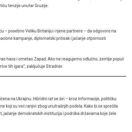
iču tenzije unutar Gruzije.
cu – posebno Veliku Britaniju i njene partnere – da odgovore na
macione kampanje, diplomatski pritisak i jačanje otpornosti
zazvao haos i ometao Zapad. Ako ne reagujemo odlučno, zemlje poput
tve tih igara“, zaključuje Stradner.
na na Ukrajinu. Hibridni rat se širi – kroz informacije, političku
e koji su već ranjivi zbog unutrašnjih podela. Kako bi se sprečila
t, jačanje demokratskih institucija i podrška državama koje žele