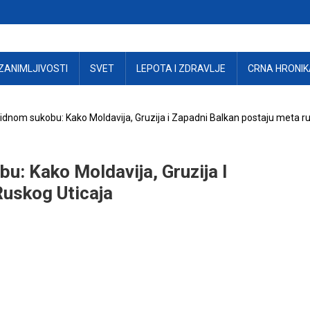
ZANIMLJIVOSTI
SVET
LEPOTA I ZDRAVLJE
CRNA HRONIK
ridnom sukobu: Kako Moldavija, Gruzija i Zapadni Balkan postaju meta ru
u: Kako Moldavija, Gruzija I
Ruskog Uticaja