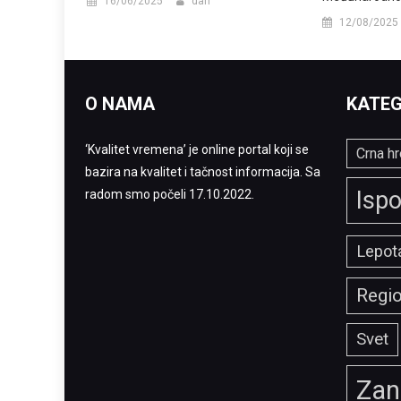
16/06/2025
dan
12/08/2025
O NAMA
KATEG
‘Kvalitet vremena’ je online portal koji se
Crna hr
bazira na kvalitet i tačnost informacija. Sa
Ispo
radom smo počeli 17.10.2022.
Lepota
Regi
Svet
Zan