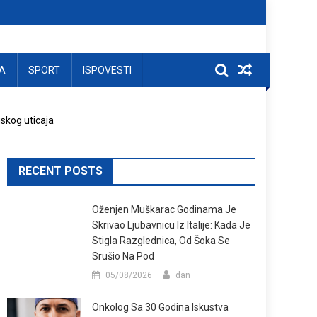
A
SPORT
ISPOVESTI
skog uticaja
RECENT POSTS
Oženjen Muškarac Godinama Je
Skrivao Ljubavnicu Iz Italije: Kada Je
Stigla Razglednica, Od Šoka Se
Srušio Na Pod
05/08/2026
dan
Onkolog Sa 30 Godina Iskustva