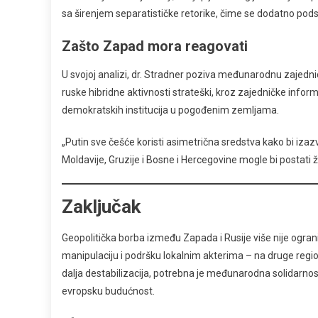
sa širenjem separatističke retorike, čime se dodatno podst
Zašto Zapad mora reagovati
U svojoj analizi, dr. Stradner poziva međunarodnu zajedni
ruske hibridne aktivnosti strateški, kroz zajedničke infor
demokratskih institucija u pogođenim zemljama.
„Putin sve češće koristi asimetrična sredstva kako bi i
Moldavije, Gruzije i Bosne i Hercegovine mogle bi postati žr
Zaključak
Geopolitička borba između Zapada i Rusije više nije ograniče
manipulaciju i podršku lokalnim akterima – na druge region
dalja destabilizacija, potrebna je međunarodna solidarnos
evropsku budućnost.