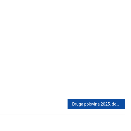
Druga polovina 2025. donosi sreću ovim horoskopskim znakovima: Evo kome se konačno piše sjajno!