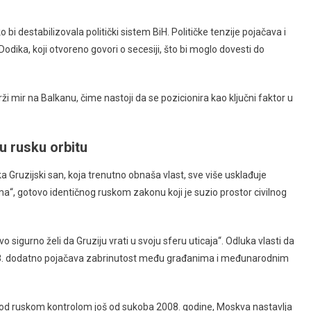
bi destabilizovala politički sistem BiH. Političke tenzije pojačava i
odika, koji otvoreno govori o secesiji, što bi moglo dovesti do
mir na Balkanu, čime nastoji da se pozicionira kao ključni faktor u
 u rusku orbitu
nka Gruzijski san, koja trenutno obnaša vlast, sve više usklađuje
“, gotovo identičnog ruskom zakonu koji je suzio prostor civilnog
 sigurno želi da Gruziju vrati u svoju sferu uticaja“. Odluka vlasti da
2028. dodatno pojačava zabrinutost među građanima i međunarodnim
su pod ruskom kontrolom još od sukoba 2008. godine, Moskva nastavlja