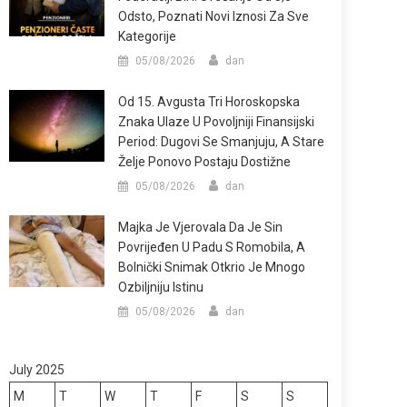
Odsto, Poznati Novi Iznosi Za Sve
Kategorije
05/08/2026
dan
Od 15. Avgusta Tri Horoskopska
Znaka Ulaze U Povoljniji Finansijski
Period: Dugovi Se Smanjuju, A Stare
Želje Ponovo Postaju Dostižne
05/08/2026
dan
Majka Je Vjerovala Da Je Sin
Povrijeđen U Padu S Romobila, A
Bolnički Snimak Otkrio Je Mnogo
Ozbiljniju Istinu
05/08/2026
dan
July 2025
M
T
W
T
F
S
S