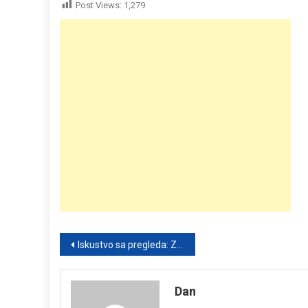
Post Views:
1,279
Post
Iskustvo sa pregleda: Zašto lekari postavljaju određena pitanja
navigation
Dan