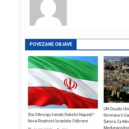
POVEZANE OBJAVE
UN Osudio Ubi
Šta Otkrivaju Iranski Raketni Napadi?
Novinara U Ga
Nova Realnost Izraelske Odbrane
Šatora Za Med
Međunarodno