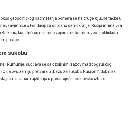
nu, fokus geopolitičkog nadmetanja pomera se na druge ključne tačke u
dner, savjetnice u Fondaciji za odbranu demokratija, Rusija intenzivira
nom Balkanu, koristeći se ne samo vojnim metodama, već i političkom
om prisilom.
kom sukobu
ne i Rumunije, suočava se sa ozbiljnim izazovima zbog ruskog
ATO da ovu zemlju pretvara u „bazu za sukob s Rusijom“, dok ruski
eštajaca i stranom uplitanju u predstojeće moldavske izbore.