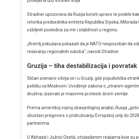
podeljena duž etničkih linija.
Stradner upozorava da Rusija koristi upravo te podele kako 
retorika predsednika entiteta Republika Srpska, Milorada D
ozbiljnih posledica za mir i stabilnost u regionu.
„Kremlj pokušava pokazati da je NATO nesposoban da održi 
rešavanju regionalnih sukoba“, navodi Stradner.
Gruzija – tiha destabilizacija i povratak
Sličan scenario odvija se i u Gruziji, gde populistička stra
politiku sa Moskvom. Uvođenje zakona o „stranim agentima
društva, izazvalo je masovne proteste širom zemlje.
Prema američkoj vojnoj obavještajnoj analizi, Rusija „gotovo
obustavi pregovore o pridruživanju Evropskoj uniji do 
partnerima.
U Abhaziji i Južnoj Osetiji, otcijepljenim regijama koje 