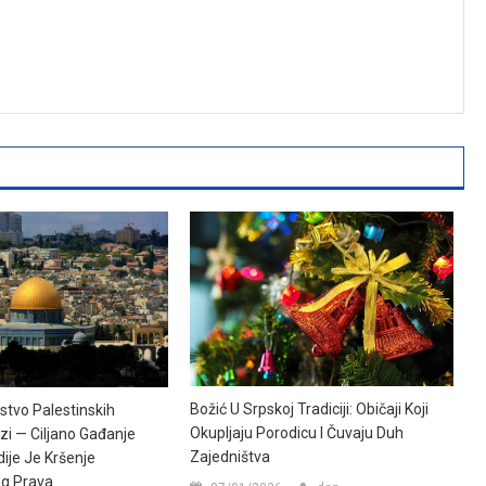
Božić U Srpskoj Tradiciji: Običaji Koji
stvo Palestinskih
Okupljaju Porodicu I Čuvaju Duh
zi — Ciljano Gađanje
Zajedništva
ije Je Kršenje
g Prava