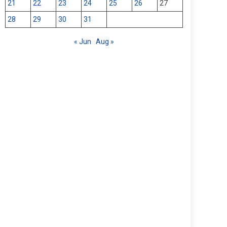
21
22
23
24
25
26
27
28
29
30
31
« Jun
Aug »