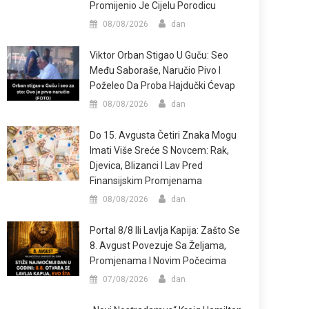
Promijenio Je Cijelu Porodicu
08/08/2026
dan
Viktor Orban Stigao U Guču: Seo
Među Saboraše, Naručio Pivo I
Poželeo Da Proba Hajdučki Ćevap
08/08/2026
dan
Do 15. Avgusta Četiri Znaka Mogu
Imati Više Sreće S Novcem: Rak,
Djevica, Blizanci I Lav Pred
Finansijskim Promjenama
08/08/2026
dan
Portal 8/8 Ili Lavlja Kapija: Zašto Se
8. Avgust Povezuje Sa Željama,
Promjenama I Novim Počecima
07/08/2026
dan