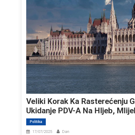
Veliki Korak Ka Rasterećenju
Ukidanje PDV-A Na Hljeb, Mlije
Politika
17/07/2025
Dan