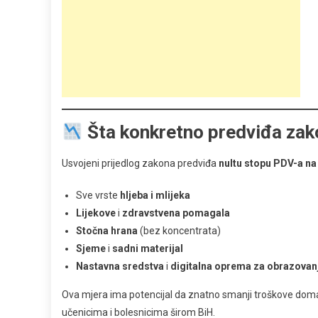
Šta konkretno predviđa zak
Usvojeni prijedlog zakona predviđa
nultu stopu PDV-a na
Sve vrste
hljeba i mlijeka
Lijekove
i
zdravstvena pomagala
Stočna hrana
(bez koncentrata)
Sjeme
i
sadni materijal
Nastavna sredstva
i
digitalna oprema za obrazovan
Ova mjera ima potencijal da znatno smanji troškove domać
učenicima i bolesnicima širom BiH.