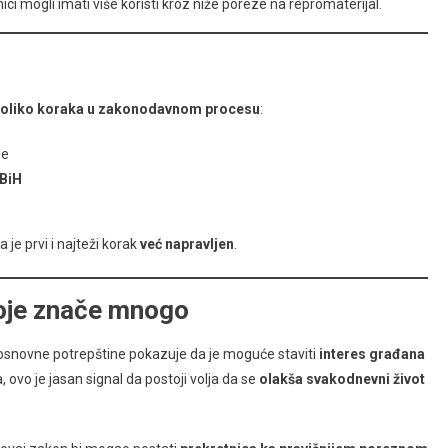
nici mogli imati više koristi kroz niže poreze na repromaterijal.
oliko koraka u zakonodavnom procesu
:
ne
BiH
 je prvi i najteži korak
već napravljen
.
oje znače mnogo
snovne potrepštine pokazuje da je moguće staviti
interes građana
, ovo je jasan signal da postoji volja da se
olakša svakodnevni život