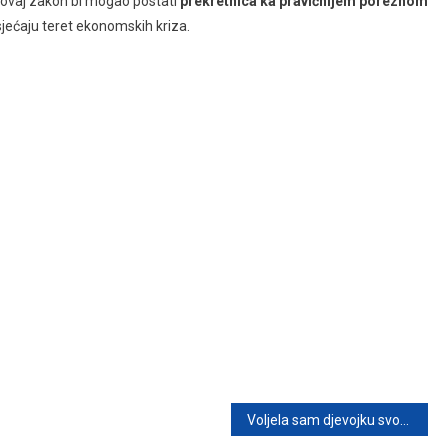
, ovaj zakon bi mogao postati
prekretnica ka pravičnijem poreznom
sjećaju teret ekonomskih kriza.
Voljela sam djevojku svog sina kao kćerku – a onda se sve promijenilo