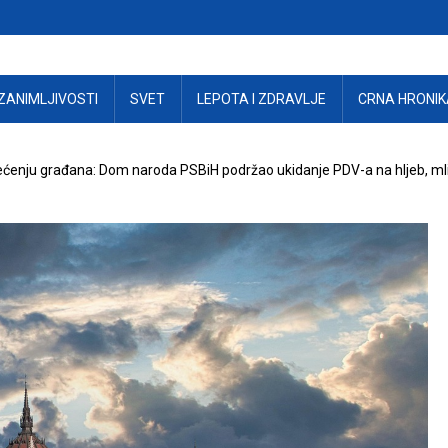
ZANIMLJIVOSTI
SVET
LEPOTA I ZDRAVLJE
CRNA HRONIK
rećenju građana: Dom naroda PSBiH podržao ukidanje PDV-a na hljeb, mlij