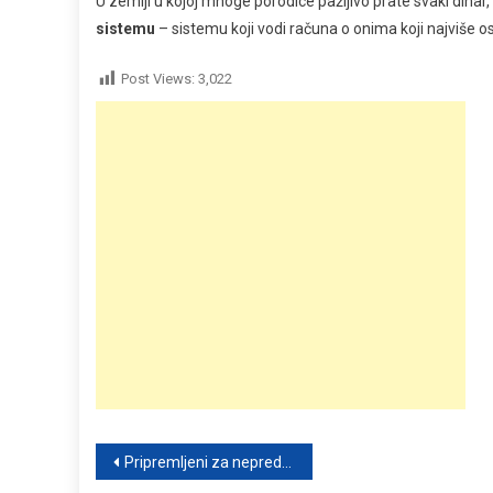
U zemlji u kojoj mnoge porodice pažljivo prate svaki dinar
sistemu
– sistemu koji vodi računa o onima koji najviše o
Post Views:
3,022
Post
Pripremljeni za nepredviđeno: Šta možemo naučiti od čovjeka koji se godinama sprema za globalne krize