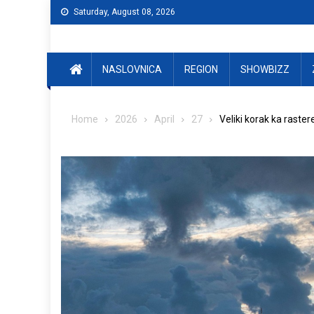
Skip
Saturday, August 08, 2026
to
content
NASLOVNICA
REGION
SHOWBIZZ
Home
2026
April
27
Veliki korak ka raste