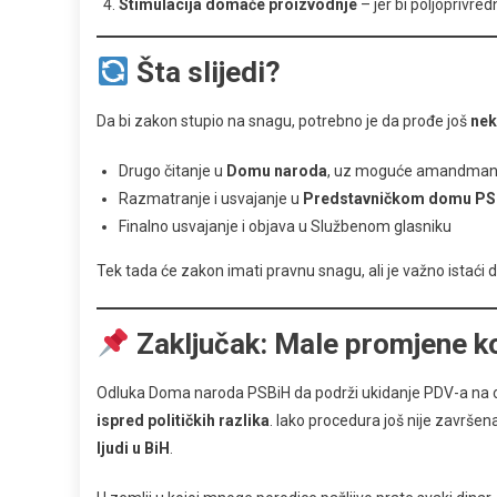
Stimulacija domaće proizvodnje
– jer bi poljoprivred
Šta slijedi?
Da bi zakon stupio na snagu, potrebno je da prođe još
nek
Drugo čitanje u
Domu naroda
, uz moguće amandma
Razmatranje i usvajanje u
Predstavničkom domu PS
Finalno usvajanje i objava u Službenom glasniku
Tek tada će zakon imati pravnu snagu, ali je važno istaći da
Zaključak: Male promjene k
Odluka Doma naroda PSBiH da podrži ukidanje PDV-a na o
ispred političkih razlika
. Iako procedura još nije završena
ljudi u BiH
.