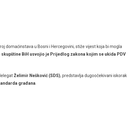
broj domaćinstava u Bosni i Hercegovini, stiže vijest koja bi mogla
kupštine BiH usvojio je Prijedlog zakona kojim se ukida PDV
 delegat
Želimir Nešković (SDS)
, predstavlja dugoočekivani iskorak
standarda građana
.