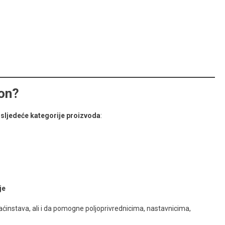
on?
 sljedeće kategorije proizvoda
:
je
instava, ali i da pomogne poljoprivrednicima, nastavnicima,