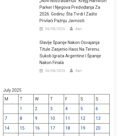
„Novi Nostradamus“ Krejg Hamilton
Parker I Njegova Predviđanja Za
2026. Godinu: Šta Tvrdi I Zašto
Privlači Pažnju Javnosti
06/08/2026
dan
Slavlje Španije Nakon Osvajanja
Titule Zasjenio Haos Na Terenu:
Sukob Igrača Argentine I Španije
Nakon Finala
06/08/2026
dan
July 2025
M
T
W
T
F
S
S
1
2
3
4
5
6
7
8
9
10
11
12
13
14
15
16
17
18
19
20