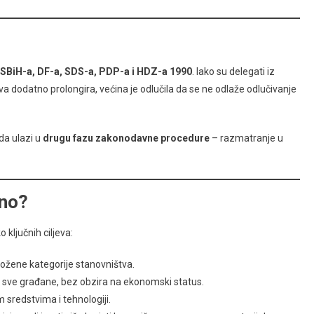
 SBiH-a, DF-a, SDS-a, PDP-a i HDZ-a 1990
. Iako su delegati iz
ava dodatno prolongira, većina je odlučila da se ne odlaže odlučivanje
ada ulazi u
drugu fazu zakonodavne procedure
– razmatranje u
žno?
ključnih ciljeva:
ožene kategorije stanovništva.
 sve građane, bez obzira na ekonomski status.
m sredstvima i tehnologiji.