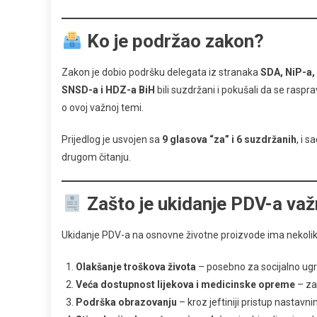
Ko je podržao zakon?
Zakon je dobio podršku delegata iz stranaka
SDA, NiP-a,
SNSD-a i HDZ-a BiH
bili suzdržani i pokušali da se raspr
o ovoj važnoj temi.
Prijedlog je usvojen sa
9 glasova “za” i 6 suzdržanih
, i s
drugom čitanju.
Zašto je ukidanje PDV-a va
Ukidanje PDV-a na osnovne životne proizvode ima nekoliko 
Olakšanje troškova života
– posebno za socijalno ugr
Veća dostupnost lijekova i medicinske opreme
– za
Podrška obrazovanju
– kroz jeftiniji pristup nastavni