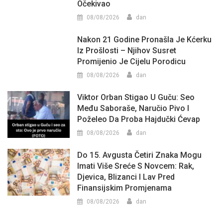
Očekivao
08/08/2026
dan
Nakon 21 Godine Pronašla Je Kćerku
Iz Prošlosti – Njihov Susret
Promijenio Je Cijelu Porodicu
08/08/2026
dan
Viktor Orban Stigao U Guču: Seo
Među Saboraše, Naručio Pivo I
Poželeo Da Proba Hajdučki Ćevap
08/08/2026
dan
Do 15. Avgusta Četiri Znaka Mogu
Imati Više Sreće S Novcem: Rak,
Djevica, Blizanci I Lav Pred
Finansijskim Promjenama
08/08/2026
dan