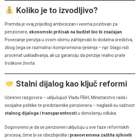
Koliko je to izvodljivo?
Premda je ovaj prijedlog ambiciozan i veoma pozitivan za
penzionere,
ekonomski pritisak na budžet bio bi značajan
.
Povećanje penzija u ovom obimu zahtijevalo bi dodatna sredstva,
zbog čega se razmatra i kompromisna rješenja – npr. blago niži
procenat usklađivanja, ali uz garanciju da penzije realno prate
troškove života.
Stalni dijalog kao ključ reformi
Učesnici razgovora – uključujući Vladu FBiH, Ministarstvo rada i
socijalne politike te predstavnike penzionera – naglasili su važnost
stalnog dijaloga i transparentnosti
u donošenju odluka.
Dogovoreno je da se penzioneri uključuju u sve faze reformskih
procesa, čime bi se obezbijedila i
pravovremena zaštita njihovih