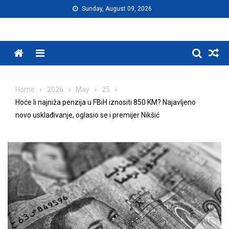
Skip
Sunday, August 09, 2026
to
content
Menu
Home
2026
May
25
Hoće li najniža penzija u FBiH iznositi 850 KM? Najavljeno
novo usklađivanje, oglasio se i premijer Nikšić