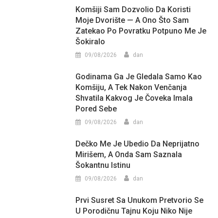
Komšiji Sam Dozvolio Da Koristi
Moje Dvorište — A Ono Što Sam
Zatekao Po Povratku Potpuno Me Je
Šokiralo
09/08/2026
dan
Godinama Ga Je Gledala Samo Kao
Komšiju, A Tek Nakon Venčanja
Shvatila Kakvog Je Čoveka Imala
Pored Sebe
09/08/2026
dan
Dečko Me Je Ubedio Da Neprijatno
Mirišem, A Onda Sam Saznala
Šokantnu Istinu
09/08/2026
dan
Prvi Susret Sa Unukom Pretvorio Se
U Porodičnu Tajnu Koju Niko Nije