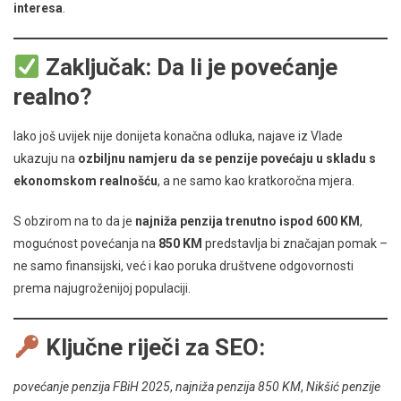
interesa
.
Zaključak: Da li je povećanje
realno?
Iako još uvijek nije donijeta konačna odluka, najave iz Vlade
ukazuju na
ozbiljnu namjeru da se penzije povećaju u skladu s
ekonomskom realnošću
, a ne samo kao kratkoročna mjera.
S obzirom na to da je
najniža penzija trenutno ispod 600 KM
,
mogućnost povećanja na
850 KM
predstavlja bi značajan pomak –
ne samo finansijski, već i kao poruka društvene odgovornosti
prema najugroženijoj populaciji.
Ključne riječi za SEO:
povećanje penzija FBiH 2025
,
najniža penzija 850 KM
,
Nikšić penzije