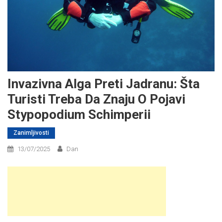
Invazivna Alga Preti Jadranu: Šta
Turisti Treba Da Znaju O Pojavi
Stypopodium Schimperii
Zanimljivosti
13/07/2025
Dan