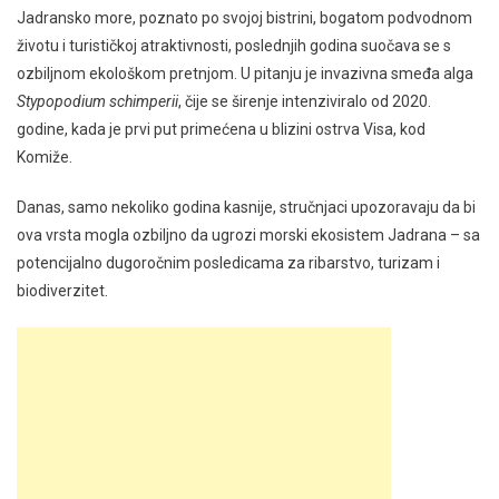
Jadransko more, poznato po svojoj bistrini, bogatom podvodnom
životu i turističkoj atraktivnosti, poslednjih godina suočava se s
ozbiljnom ekološkom pretnjom. U pitanju je invazivna smeđa alga
Stypopodium schimperii
, čije se širenje intenziviralo od 2020.
godine, kada je prvi put primećena u blizini ostrva Visa, kod
Komiže.
Danas, samo nekoliko godina kasnije, stručnjaci upozoravaju da bi
ova vrsta mogla ozbiljno da ugrozi morski ekosistem Jadrana – sa
potencijalno dugoročnim posledicama za ribarstvo, turizam i
biodiverzitet.