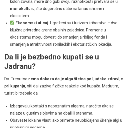
kolonizovala, more dno gubi svoju raznolikost i pretvara se u
monokulturu
, što dugoročno utiče na lanac ishrane i
ekosistem.
Ekonomski uticaj
: Ugroženi su i turizam i ribarstvo – dve
ključne privredne grane obalnih zajednica. Promene u
ekosistemu mogu dovesti do smanjenja ribljeg fonda i
smanjenja atraktivnosti ronilačkih i ekoturističkih lokacija.
Da li je bezbedno kupati se u
Jadranu?
Da. Trenutno
nema dokaza da je alga štetna po ljudsko zdravlje
pri kupanju
, niti da izaziva fizičke reakcije kod kupača. Međutim,
turisti bi trebalo da:
Izbegavaju kontakt s nepoznatim algama, naročito ako se
nalaze u gustim slojevima na obali ili stenama.
Obaveste lokalne vlasti ako primete neuobičajeno širenje algi u
priobalnim vodama.