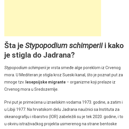
Šta je
Stypopodium schimperii
i kako
je stigla do Jadrana?
Stypopodium schimperii
je vrsta smeđe alge poreklom iz Crvenog
mora. U Mediteran je stigla kroz Sueski kanal, što je poznat put za
mnoge tzv.
lesepsijske migrante
– organizme koji prelaze iz
Crvenog mora u Sredozemlje.
Prvi put je primećena u izraelskim vodama 1973. godine, a zatim i
u Libiji 1977. Na hrvatskom delu Jadrana naučnici sa Instituta za
okeanografiju i ribarstvo (IOR) zabeležili su je tek 2020. godine, i to
u okviru istraživačkog projekta usmerenog na strane bentoske