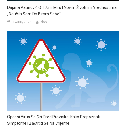
Dajana Paunović O Tišini, Miru I Novim Životnim Vrednostima:
„Naučila Sam Da Biram Sebe“
14/08/2025
dan
Opasni Virus Se Širi Pred Praznike: Kako Prepoznati
Simptome I Zaštititi Se Na Vrijeme