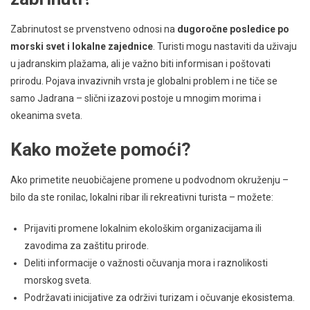
Zabrinutost se prvenstveno odnosi na
dugoročne posledice po
morski svet i lokalne zajednice
. Turisti mogu nastaviti da uživaju
u jadranskim plažama, ali je važno biti informisan i poštovati
prirodu. Pojava invazivnih vrsta je globalni problem i ne tiče se
samo Jadrana – slični izazovi postoje u mnogim morima i
okeanima sveta.
Kako možete pomoći?
Ako primetite neuobičajene promene u podvodnom okruženju –
bilo da ste ronilac, lokalni ribar ili rekreativni turista – možete:
Prijaviti promene lokalnim ekološkim organizacijama ili
zavodima za zaštitu prirode.
Deliti informacije o važnosti očuvanja mora i raznolikosti
morskog sveta.
Podržavati inicijative za održivi turizam i očuvanje ekosistema.