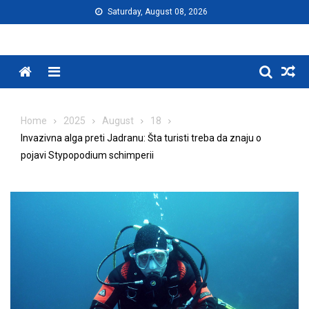
Skip
Saturday, August 08, 2026
to
content
Menu
Home
2025
August
18
Invazivna alga preti Jadranu: Šta turisti treba da znaju o
pojavi Stypopodium schimperii