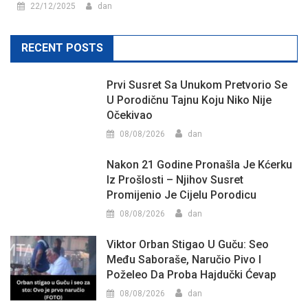
22/12/2025
dan
RECENT POSTS
Prvi Susret Sa Unukom Pretvorio Se
U Porodičnu Tajnu Koju Niko Nije
Očekivao
08/08/2026
dan
Nakon 21 Godine Pronašla Je Kćerku
Iz Prošlosti – Njihov Susret
Promijenio Je Cijelu Porodicu
08/08/2026
dan
Viktor Orban Stigao U Guču: Seo
Među Saboraše, Naručio Pivo I
Poželeo Da Proba Hajdučki Ćevap
08/08/2026
dan