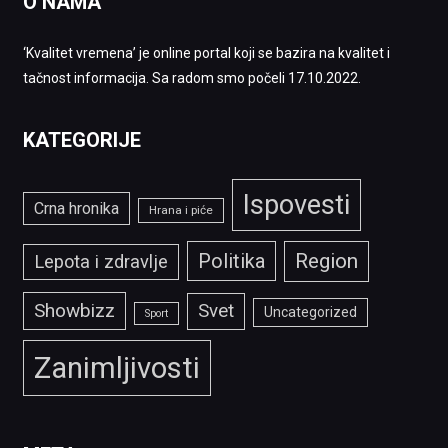
O NAMA
‘Kvalitet vremena’ je online portal koji se bazira na kvalitet i
tačnost informacija. Sa radom smo počeli 17.10.2022.
KATEGORIJE
Ispovesti
Crna hronika
Hrana i piće
Politika
Region
Lepota i zdravlje
Showbizz
Svet
Uncategorized
Sport
Zanimljivosti