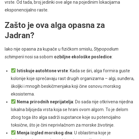
vrste. Od tada, broj jedinki ove alge na pojedinim lokacijama
eksponencijalno raste.
Zašto je ova alga opasna za
Jadran?
Iako nije opasna za kupače u fizičkom smislu,
Stypopodium
schimperii
nosi sa sobom
ozbiljne ekološke posledice
:
Istiskuje autohtone vrste
: Kada se širi, alga formira guste
kolonije koje sprečavaju rast drugih organizama – algi, sunđera,
školjki i mnogih beskičmenjaka koji čine osnovu morskog
ekosistema.
Nema prirodnih neprijatelja
: Do sada nije otkrivena nijedna
lokalna biljojeda vrsta koja se hrani ovom algom. To je delom
zbog toga što alga sadrži supstance koje su potencijalno
toksične, što je čini neprivlačnom za morske životinje.
Menja izgled morskog dna
: U oblastima koje je