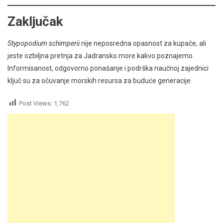
Zaključak
Stypopodium schimperii
nije neposredna opasnost za kupače, ali
jeste ozbiljna pretnja za Jadransko more kakvo poznajemo.
Informisanost, odgovorno ponašanje i podrška naučnoj zajednici
ključ su za očuvanje morskih resursa za buduće generacije.
Post Views:
1,762