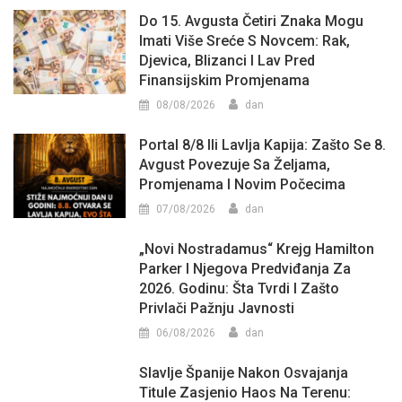
Do 15. Avgusta Četiri Znaka Mogu
Imati Više Sreće S Novcem: Rak,
Djevica, Blizanci I Lav Pred
Finansijskim Promjenama
08/08/2026
dan
Portal 8/8 Ili Lavlja Kapija: Zašto Se 8.
Avgust Povezuje Sa Željama,
Promjenama I Novim Počecima
07/08/2026
dan
„Novi Nostradamus“ Krejg Hamilton
Parker I Njegova Predviđanja Za
2026. Godinu: Šta Tvrdi I Zašto
Privlači Pažnju Javnosti
06/08/2026
dan
Slavlje Španije Nakon Osvajanja
Titule Zasjenio Haos Na Terenu: