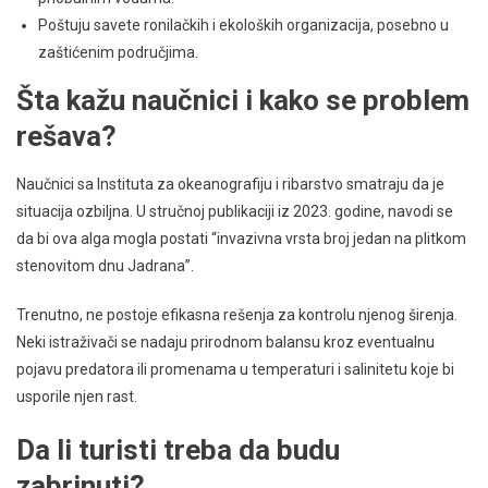
Poštuju savete ronilačkih i ekoloških organizacija, posebno u
zaštićenim područjima.
Šta kažu naučnici i kako se problem
rešava?
Naučnici sa Instituta za okeanografiju i ribarstvo smatraju da je
situacija ozbiljna. U stručnoj publikaciji iz 2023. godine, navodi se
da bi ova alga mogla postati “invazivna vrsta broj jedan na plitkom
stenovitom dnu Jadrana”.
Trenutno, ne postoje efikasna rešenja za kontrolu njenog širenja.
Neki istraživači se nadaju prirodnom balansu kroz eventualnu
pojavu predatora ili promenama u temperaturi i salinitetu koje bi
usporile njen rast.
Da li turisti treba da budu
zabrinuti?