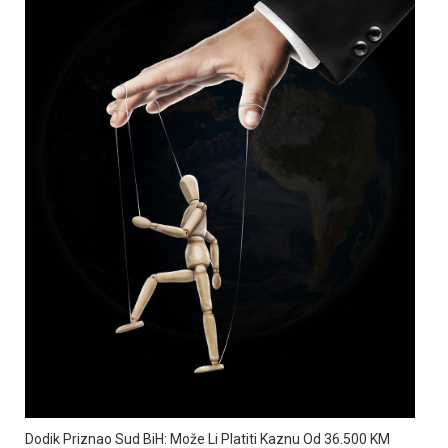
Dodik Priznao Sud BiH: Može Li Platiti Kaznu Od 36.500 KM