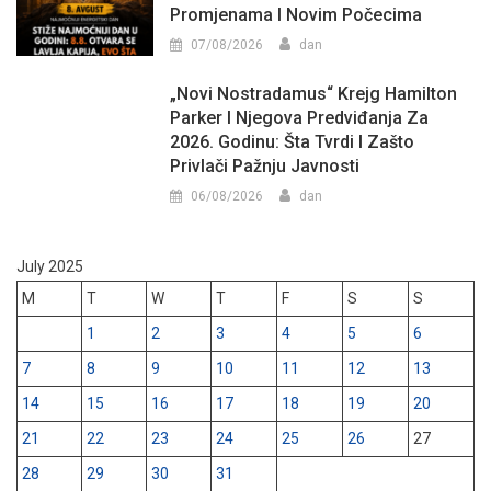
Promjenama I Novim Počecima
07/08/2026
dan
„Novi Nostradamus“ Krejg Hamilton
Parker I Njegova Predviđanja Za
2026. Godinu: Šta Tvrdi I Zašto
Privlači Pažnju Javnosti
06/08/2026
dan
July 2025
M
T
W
T
F
S
S
1
2
3
4
5
6
7
8
9
10
11
12
13
14
15
16
17
18
19
20
21
22
23
24
25
26
27
28
29
30
31