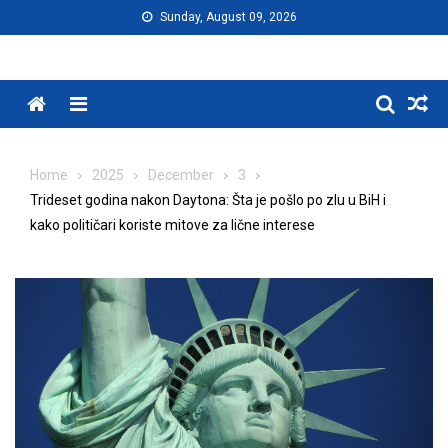
Skip
Sunday, August 09, 2026
to
content
Menu
Home
2025
December
3
Trideset godina nakon Daytona: Šta je pošlo po zlu u BiH i
kako političari koriste mitove za lične interese