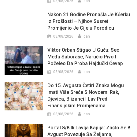
08/08/2026
dan
Nakon 21 Godine Pronašla Je Kćerku
Iz Prošlosti – Njihov Susret
Promijenio Je Cijelu Porodicu
08/08/2026
dan
Viktor Orban Stigao U Guču: Seo
Među Saboraše, Naručio Pivo I
Poželeo Da Proba Hajdučki Ćevap
08/08/2026
dan
Do 15. Avgusta Četiri Znaka Mogu
Imati Više Sreće S Novcem: Rak,
Djevica, Blizanci I Lav Pred
Finansijskim Promjenama
08/08/2026
dan
Portal 8/8 Ili Lavlja Kapija: Zašto Se 8.
Avgust Povezuje Sa Željama,