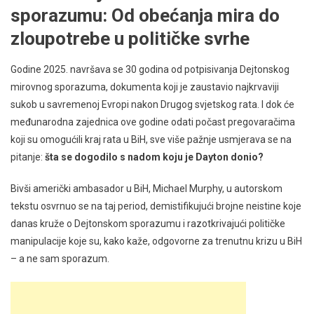
sporazumu: Od obećanja mira do
zloupotrebe u političke svrhe
Godine 2025. navršava se 30 godina od potpisivanja Dejtonskog
mirovnog sporazuma, dokumenta koji je zaustavio najkrvaviji
sukob u savremenoj Evropi nakon Drugog svjetskog rata. I dok će
međunarodna zajednica ove godine odati počast pregovaračima
koji su omogućili kraj rata u BiH, sve više pažnje usmjerava se na
pitanje:
šta se dogodilo s nadom koju je Dayton donio?
Bivši američki ambasador u BiH, Michael Murphy, u autorskom
tekstu osvrnuo se na taj period, demistifikujući brojne neistine koje
danas kruže o Dejtonskom sporazumu i razotkrivajući političke
manipulacije koje su, kako kaže, odgovorne za trenutnu krizu u BiH
– a ne sam sporazum.