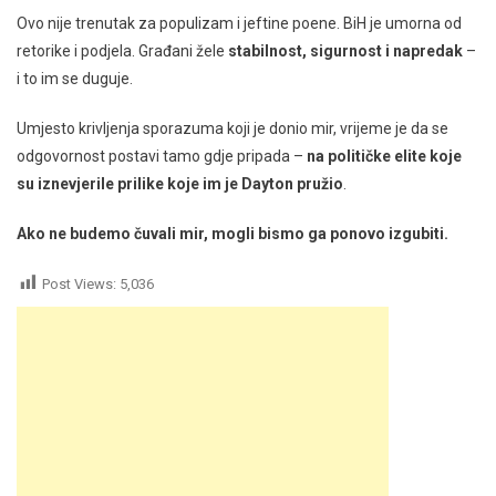
Ovo nije trenutak za populizam i jeftine poene. BiH je umorna od
retorike i podjela. Građani žele
stabilnost, sigurnost i napredak
–
i to im se duguje.
Umjesto krivljenja sporazuma koji je donio mir, vrijeme je da se
odgovornost postavi tamo gdje pripada –
na političke elite koje
su iznevjerile prilike koje im je Dayton pružio
.
Ako ne budemo čuvali mir, mogli bismo ga ponovo izgubiti.
Post Views:
5,036