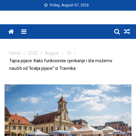
Skip
Friday, August 07, 2026
to
content
Menu
Home
2025
August
10
Tajna pijace: Kako funkcioniše cjenkanje i šta možemo
naučiti od “kralja pijace” iz Travnika