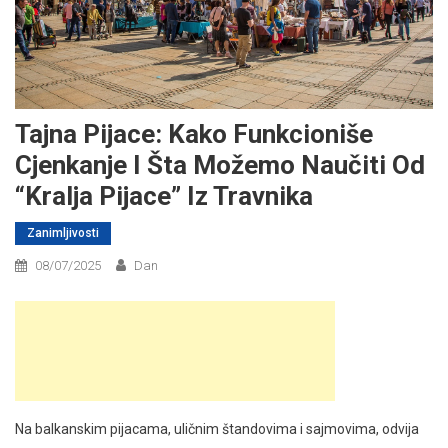
Tajna Pijace: Kako Funkcioniše
Cjenkanje I Šta Možemo Naučiti Od
“kralja Pijace” Iz Travnika
Zanimljivosti
08/07/2025
Dan
Na balkanskim pijacama, uličnim štandovima i sajmovima, odvija