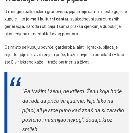
U mnogim balkanskim gradovima, pijaca nije samo mjesto gdje se
kupuje – to je
mali kulturni centar
, svakodnevni susret raznih
generacija, naroda i običaja. I sama praksa cjenkanja duboko je
ukorijenjena u mentalitet ovog prostora.
Osim što se kupuju povrće, garderoba, alati i igračke, pijaca je
mjesto gdje se razmjenjuju priče, traže savjeti, a ponekad i – kao
što Elvir iskreno kaže – traže partneri za život.
“Pa tražim i ženu, ne krijem. Ženu koja hoće
da radi, da priča sa ljudima. Nije lako na
pijaci, ali je srce puno kad znaš da si zaradio
pošteno i nasmijao nekog”, dodaje kroz
smijeh.