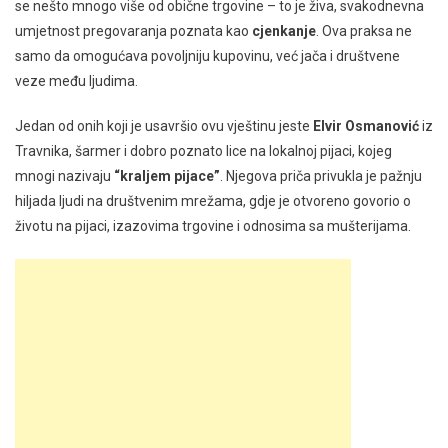
se nešto mnogo više od obične trgovine – to je živa, svakodnevna
umjetnost pregovaranja poznata kao
cjenkanje
. Ova praksa ne
samo da omogućava povoljniju kupovinu, već jača i društvene
veze među ljudima.
Jedan od onih koji je usavršio ovu vještinu jeste
Elvir Osmanović
iz
Travnika, šarmer i dobro poznato lice na lokalnoj pijaci, kojeg
mnogi nazivaju
“kraljem pijace”
. Njegova priča privukla je pažnju
hiljada ljudi na društvenim mrežama, gdje je otvoreno govorio o
životu na pijaci, izazovima trgovine i odnosima sa mušterijama.