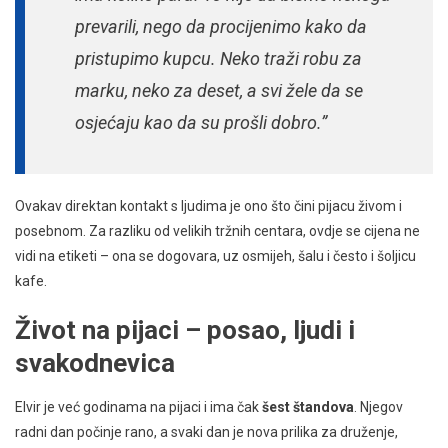
prevarili, nego da procijenimo kako da
pristupimo kupcu. Neko traži robu za
marku, neko za deset, a svi žele da se
osjećaju kao da su prošli dobro.”
Ovakav direktan kontakt s ljudima je ono što čini pijacu živom i
posebnom. Za razliku od velikih tržnih centara, ovdje se cijena ne
vidi na etiketi – ona se dogovara, uz osmijeh, šalu i često i šoljicu
kafe.
Život na pijaci – posao, ljudi i
svakodnevica
Elvir je već godinama na pijaci i ima čak
šest štandova
. Njegov
radni dan počinje rano, a svaki dan je nova prilika za druženje,