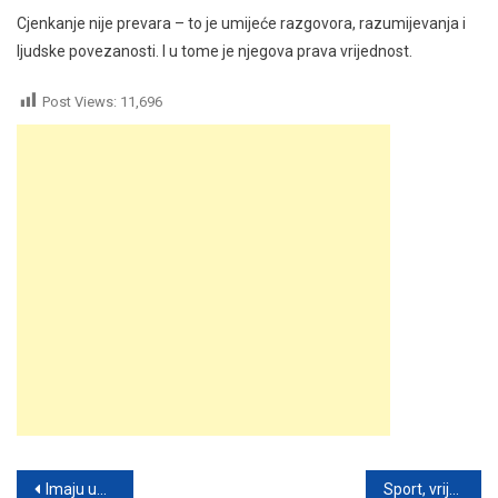
Cjenkanje nije prevara – to je umijeće razgovora, razumijevanja i
ljudske povezanosti. I u tome je njegova prava vrijednost.
Post Views:
11,696
Post
Imaju um poput švajcarskog sata?
Sport, vrijednosti i sloboda izbora: Šta nas uči slučaj rukometaša Filipa Ivića?