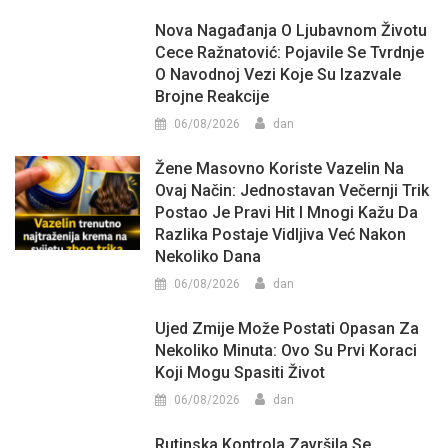
Nova Nagađanja O Ljubavnom Životu
Cece Ražnatović: Pojavile Se Tvrdnje
O Navodnoj Vezi Koje Su Izazvale
Brojne Reakcije
06/08/2026
dan
Žene Masovno Koriste Vazelin Na
Ovaj Način: Jednostavan Večernji Trik
Postao Je Pravi Hit I Mnogi Kažu Da
Razlika Postaje Vidljiva Već Nakon
Nekoliko Dana
06/08/2026
dan
Ujed Zmije Može Postati Opasan Za
Nekoliko Minuta: Ovo Su Prvi Koraci
Koji Mogu Spasiti Život
06/08/2026
dan
Rutinska Kontrola Završila Se