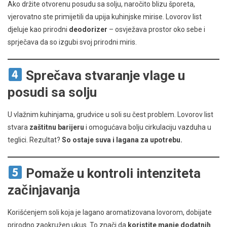
Ako držite otvorenu posudu sa solju, naročito blizu šporeta,
vjerovatno ste primijetili da upija kuhinjske mirise. Lovorov list
djeluje kao prirodni
deodorizer
– osvježava prostor oko sebe i
sprječava da so izgubi svoj prirodni miris.
Sprečava stvaranje vlage u
posudi sa solju
U vlažnim kuhinjama, grudvice u soli su čest problem. Lovorov list
stvara
zaštitnu barijeru
i omogućava bolju cirkulaciju vazduha u
teglici. Rezultat?
So ostaje suva i lagana za upotrebu.
Pomaže u kontroli intenziteta
začinjavanja
Korišćenjem soli koja je lagano aromatizovana lovorom, dobijate
prirodno zaokružen ukus. To znači da
koristite manje dodatnih