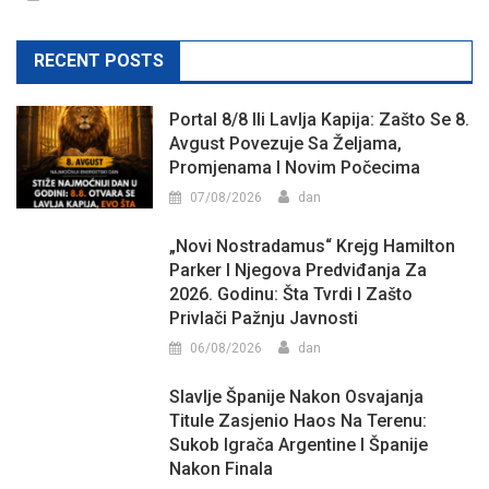
RECENT POSTS
Portal 8/8 Ili Lavlja Kapija: Zašto Se 8.
Avgust Povezuje Sa Željama,
Promjenama I Novim Počecima
07/08/2026
dan
„Novi Nostradamus“ Krejg Hamilton
Parker I Njegova Predviđanja Za
2026. Godinu: Šta Tvrdi I Zašto
Privlači Pažnju Javnosti
06/08/2026
dan
Slavlje Španije Nakon Osvajanja
Titule Zasjenio Haos Na Terenu:
Sukob Igrača Argentine I Španije
Nakon Finala