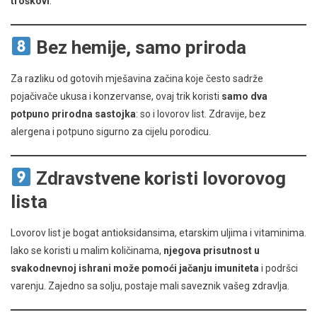
troškovi
.
Bez hemije, samo priroda
Za razliku od gotovih mješavina začina koje često sadrže
pojačivače ukusa i konzervanse, ovaj trik koristi
samo dva
potpuno prirodna sastojka
: so i lovorov list. Zdravije, bez
alergena i potpuno sigurno za cijelu porodicu.
Zdravstvene koristi lovorovog
lista
Lovorov list je bogat antioksidansima, etarskim uljima i vitaminima.
Iako se koristi u malim količinama,
njegova prisutnost u
svakodnevnoj ishrani može pomoći jačanju imuniteta
i podršci
varenju. Zajedno sa solju, postaje mali saveznik vašeg zdravlja.