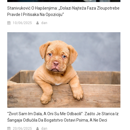
Stanivuković O Hapšenjima: „Dolazi Najteža Faza Zloupotrebe
Pravde I Pritisaka Na Opoziciju“
10/06/2025
dan
“Život Sam Im Dala, A Oni Su Me Odbacili”: Zašto Je Starica Iz
Šangaja Odlučila Da Bogatstvo Ostavi Psima, A Ne Deci
20/06/2025
dan