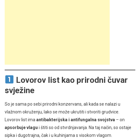
Lovorov list kao prirodni čuvar
svježine
So je sama po sebi prirodni konzervans, ali kada se nalazi u
vlažnom okruženju, lako se može ukrutiti i stvoriti grudvice.
Lovorov list ima
antibakterijska i antifungalna svojstva
– on
apsorbuje vlagu
i štiti so od stvrdnjavanja. Na taj način, so ostaje
sipka i dugotrajna, čak i u kuhinjama s visokom vlagom.