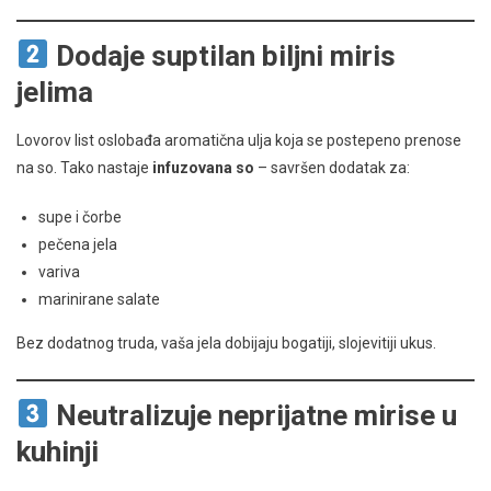
Dodaje suptilan biljni miris
jelima
Lovorov list oslobađa aromatična ulja koja se postepeno prenose
na so. Tako nastaje
infuzovana so
– savršen dodatak za:
supe i čorbe
pečena jela
variva
marinirane salate
Bez dodatnog truda, vaša jela dobijaju bogatiji, slojevitiji ukus.
Neutralizuje neprijatne mirise u
kuhinji