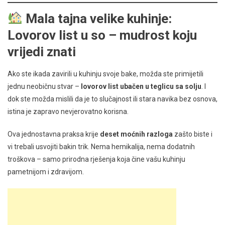
Mala tajna velike kuhinje:
Lovorov list u so – mudrost koju
vrijedi znati
Ako ste ikada zavirili u kuhinju svoje bake, možda ste primijetili
jednu neobičnu stvar –
lovorov list ubačen u teglicu sa solju
. I
dok ste možda mislili da je to slučajnost ili stara navika bez osnova,
istina je zapravo nevjerovatno korisna.
Ova jednostavna praksa krije
deset moćnih razloga
zašto biste i
vi trebali usvojiti bakin trik. Nema hemikalija, nema dodatnih
troškova – samo prirodna rješenja koja čine vašu kuhinju
pametnijom i zdravijom.