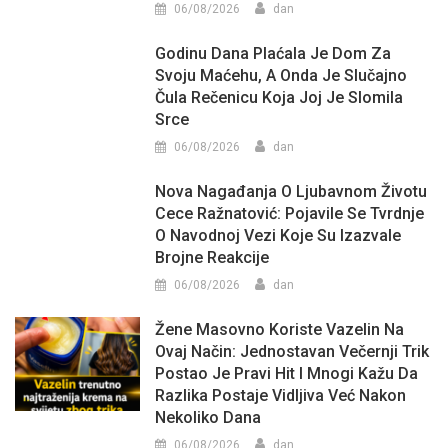
06/08/2026
dan
Godinu Dana Plaćala Je Dom Za
Svoju Maćehu, A Onda Je Slučajno
Čula Rečenicu Koja Joj Je Slomila
Srce
06/08/2026
dan
Nova Nagađanja O Ljubavnom Životu
Cece Ražnatović: Pojavile Se Tvrdnje
O Navodnoj Vezi Koje Su Izazvale
Brojne Reakcije
06/08/2026
dan
Žene Masovno Koriste Vazelin Na
Ovaj Način: Jednostavan Večernji Trik
Postao Je Pravi Hit I Mnogi Kažu Da
Razlika Postaje Vidljiva Već Nakon
Nekoliko Dana
06/08/2026
dan