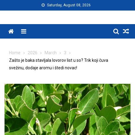
Skip
Saturday, August 08, 2026
to
content
Menu
Home
2026
March
3
Zašto je baka stavljala lovorov list u so? Trik koji čuva
svežinu, dodaje aromu i štedi novac!