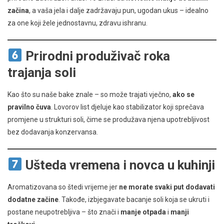
začina
, a vaša jela i dalje zadržavaju pun, ugodan ukus – idealno
za one koji žele jednostavnu, zdravu ishranu.
Prirodni produživač roka
trajanja soli
Kao što su naše bake znale – so može trajati vječno,
ako se
pravilno čuva
. Lovorov list djeluje kao stabilizator koji sprečava
promjene u strukturi soli, čime se produžava njena upotrebljivost
bez dodavanja konzervansa.
Ušteda vremena i novca u kuhinji
Aromatizovana so štedi vrijeme jer
ne morate svaki put dodavati
dodatne začine
. Takođe, izbjegavate bacanje soli koja se ukruti i
postane neupotrebljiva – što znači i
manje otpada
i
manji